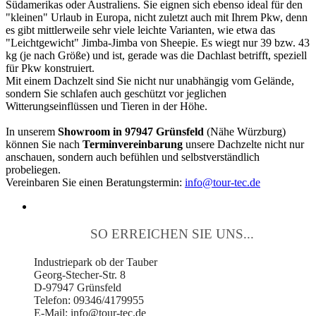
Südamerikas oder Australiens. Sie eignen sich ebenso ideal für den
"kleinen" Urlaub in Europa, nicht zuletzt auch mit Ihrem Pkw, denn
es gibt mittlerweile sehr viele leichte Varianten, wie etwa das
"Leichtgewicht" Jimba-Jimba von Sheepie. Es wiegt nur 39 bzw. 43
kg (je nach Größe) und ist, gerade was die Dachlast betrifft, speziell
für Pkw konstruiert.
Mit einem Dachzelt sind Sie nicht nur unabhängig vom Gelände,
sondern Sie schlafen auch geschützt vor jeglichen
Witterungseinflüssen und Tieren in der Höhe.
In unserem
Showroom in 97947 Grünsfeld
(Nähe Würzburg)
können Sie nach
Terminvereinbarung
unsere Dachzelte nicht nur
anschauen, sondern auch befühlen und selbstverständlich
probeliegen.
Vereinbaren Sie einen Beratungstermin:
info@tour-tec.de
SO ERREICHEN SIE UNS...
Industriepark ob der Tauber
Georg-Stecher-Str. 8
D-97947 Grünsfeld
Telefon: 09346/4179955
E-Mail: info@tour-tec.de