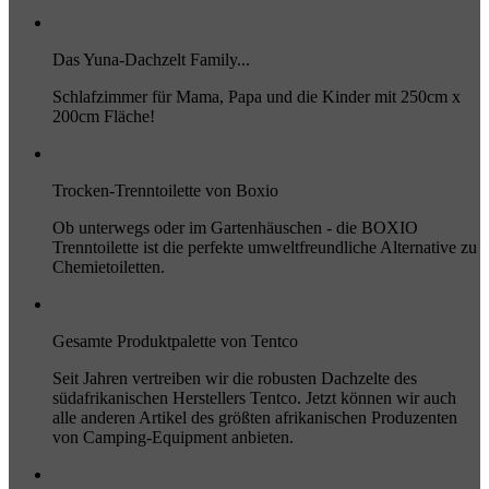
Das Yuna-Dachzelt Family...
Schlafzimmer für Mama, Papa und die Kinder mit 250cm x
200cm Fläche!
Trocken-Trenntoilette von Boxio
Ob unterwegs oder im Gartenhäuschen - die BOXIO
Trenntoilette ist die perfekte umweltfreundliche Alternative zu
Chemietoiletten.
Gesamte Produktpalette von Tentco
Seit Jahren vertreiben wir die robusten Dachzelte des
südafrikanischen Herstellers Tentco. Jetzt können wir auch
alle anderen Artikel des größten afrikanischen Produzenten
von Camping-Equipment anbieten.