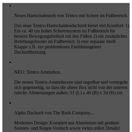
Neues Hartschalenzelt von Tentco mit Schere im Fußbereich.
Das neue Tentco-Hartschaldendachzelt bietet viel Komfort: 1)
Ein ca. 40 cm hohes Scherensystem im Fußbereich für
bessere Bewegungsfreiheit mit den Füßen 2) ein zusätzliches
Belüftungsfenster im Fußbereich 3) eine separate Stoff-
Klappe z.B. zur problemlosen Einführungeiner
Dachzeltheizung.
NEU: Tentco Ammobox.
Die neuen Tentco-Ammoboxen sind stapelbar und verriegeln
sich gegenseitig, so dass die obere Box nicht von der unteren
rutscht. Abmessungen außen: 51 (L) x 40 (B) x 24 (H) cm
Alpha Dachzelt von The Bush Company...
Modernes Design: Komplett aus Aluminium mit großem
Sonnen- und Regen-Vordach sowie vielen tollen Details!