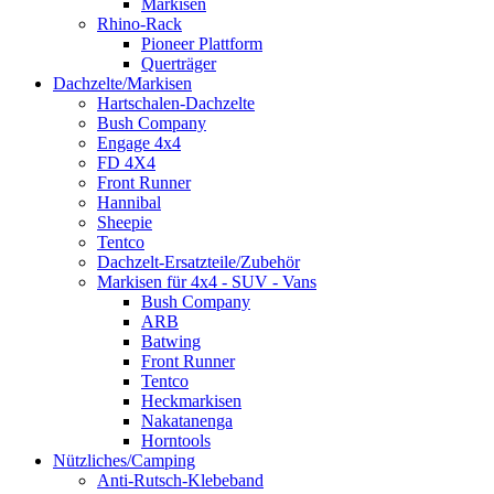
Markisen
Rhino-Rack
Pioneer Plattform
Querträger
Dachzelte/Markisen
Hartschalen-Dachzelte
Bush Company
Engage 4x4
FD 4X4
Front Runner
Hannibal
Sheepie
Tentco
Dachzelt-Ersatzteile/Zubehör
Markisen für 4x4 - SUV - Vans
Bush Company
ARB
Batwing
Front Runner
Tentco
Heckmarkisen
Nakatanenga
Horntools
Nützliches/Camping
Anti-Rutsch-Klebeband