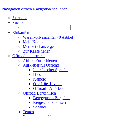
Navigation öffnen
Navigation schließen
Startseite
Suchen nach
Einkaufen
Warenkorb anzeigen (
0
Artikel)
Mein Konto
Merkzettel anzeigen
Zur Kasse gehen
Offroad und mehr...
Airline-Zurrschienen
Aufkleber für Offroad
In arabischer Sprache
Diesel
Kamele
One Life. Live it.
Offroad - Aufkleber
Offroad Bergehilfen
Bergegurte - Bergekits
Bergeseile kinetisch
Schäkel
Tentco