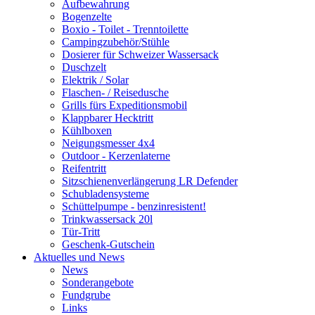
Aufbewahrung
Bogenzelte
Boxio - Toilet - Trenntoilette
Campingzubehör/Stühle
Dosierer für Schweizer Wassersack
Duschzelt
Elektrik / Solar
Flaschen- / Reisedusche
Grills fürs Expeditionsmobil
Klappbarer Hecktritt
Kühlboxen
Neigungsmesser 4x4
Outdoor - Kerzenlaterne
Reifentritt
Sitzschienenverlängerung LR Defender
Schubladensysteme
Schüttelpumpe - benzinresistent!
Trinkwassersack 20l
Tür-Tritt
Geschenk-Gutschein
Aktuelles und News
News
Sonderangebote
Fundgrube
Links