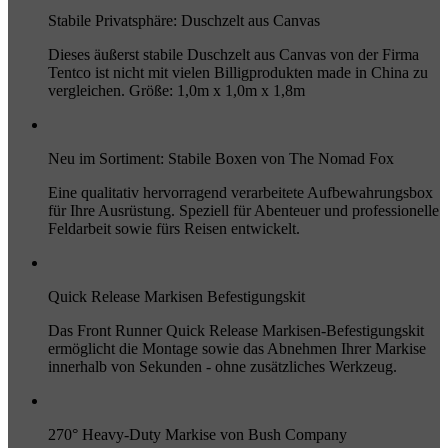
Stabile Privatsphäre: Duschzelt aus Canvas
Dieses äußerst stabile Duschzelt aus Canvas von der Firma
Tentco ist nicht mit vielen Billigprodukten made in China zu
vergleichen. Größe: 1,0m x 1,0m x 1,8m
Neu im Sortiment: Stabile Boxen von The Nomad Fox
Eine qualitativ hervorragend verarbeitete Aufbewahrungsbox
für Ihre Ausrüstung. Speziell für Abenteuer und professionelle
Feldarbeit sowie fürs Reisen entwickelt.
Quick Release Markisen Befestigungskit
Das Front Runner Quick Release Markisen-Befestigungskit
ermöglicht die Montage sowie das Abnehmen Ihrer Markise
innerhalb von Sekunden - ohne zusätzliches Werkzeug.
270° Heavy-Duty Markise von Bush Company