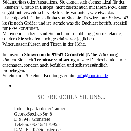
Südamerikas oder Australiens. Sie eignen sich ebenso ideal für den
"kleinen" Urlaub in Europa, nicht zuletzt auch mit Ihrem Pkw, denn
es gibt mittlerweile sehr viele leichte Varianten, wie etwa das
"Leichtgewicht" Jimba-Jimba von Sheepie. Es wiegt nur 39 bzw. 43
kg (je nach Größe) und ist, gerade was die Dachlast betrifft, speziell
für Pkw konstruiert.
Mit einem Dachzelt sind Sie nicht nur unabhängig vom Gelände,
sondern Sie schlafen auch geschützt vor jeglichen
Witterungseinflüssen und Tieren in der Höhe.
In unserem
Showroom in 97947 Grünsfeld
(Nähe Würzburg)
können Sie nach
Terminvereinbarung
unsere Dachzelte nicht nur
anschauen, sondern auch befühlen und selbstverständlich
probeliegen.
Vereinbaren Sie einen Beratungstermin:
info@tour-tec.de
SO ERREICHEN SIE UNS...
Industriepark ob der Tauber
Georg-Stecher-Str. 8
D-97947 Grünsfeld
Telefon: 09346/4179955
E-Mail: info@tour-tec.de