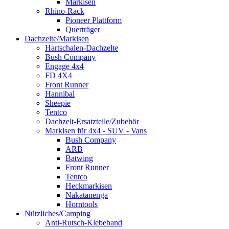
Markisen
Rhino-Rack
Pioneer Plattform
Querträger
Dachzelte/Markisen
Hartschalen-Dachzelte
Bush Company
Engage 4x4
FD 4X4
Front Runner
Hannibal
Sheepie
Tentco
Dachzelt-Ersatzteile/Zubehör
Markisen für 4x4 - SUV - Vans
Bush Company
ARB
Batwing
Front Runner
Tentco
Heckmarkisen
Nakatanenga
Horntools
Nützliches/Camping
Anti-Rutsch-Klebeband