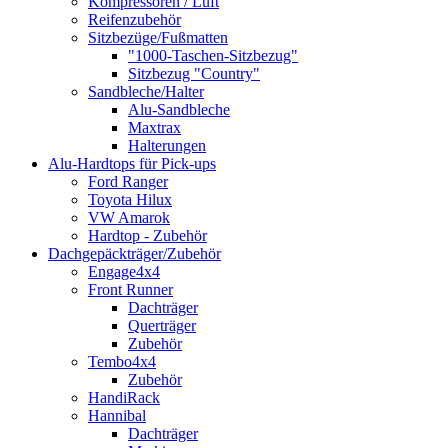
Kompressoren / Luft
Reifenzubehör
Sitzbezüge/Fußmatten
"1000-Taschen-Sitzbezug"
Sitzbezug "Country"
Sandbleche/Halter
Alu-Sandbleche
Maxtrax
Halterungen
Alu-Hardtops für Pick-ups
Ford Ranger
Toyota Hilux
VW Amarok
Hardtop - Zubehör
Dachgepäckträger/Zubehör
Engage4x4
Front Runner
Dachträger
Querträger
Zubehör
Tembo4x4
Zubehör
HandiRack
Hannibal
Dachträger