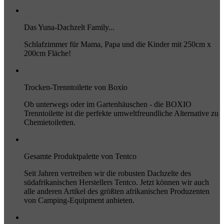
Das Yuna-Dachzelt Family...
Schlafzimmer für Mama, Papa und die Kinder mit 250cm x
200cm Fläche!
Trocken-Trenntoilette von Boxio
Ob unterwegs oder im Gartenhäuschen - die BOXIO
Trenntoilette ist die perfekte umweltfreundliche Alternative zu
Chemietoiletten.
Gesamte Produktpalette von Tentco
Seit Jahren vertreiben wir die robusten Dachzelte des
südafrikanischen Herstellers Tentco. Jetzt können wir auch
alle anderen Artikel des größten afrikanischen Produzenten
von Camping-Equipment anbieten.