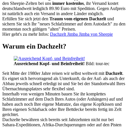
den Sheepie-Zelten bei uns
immer kostenlos
, ihr Versand kostet
deutschlandweit lediglich 89.90 Euro mit Spedition. Gegen Aufpreis
ist natürlich auch ein Versand in andere Länder möglich.
Erfüllen Sie sich jetzt den
Traum vom eigenen Dachzelt
und
sichern Sie sich Ihr "neues Schlafzimmer auf dem Autodach" zu den
momentan noch gültigen "alten" Preisen.
Hier geht's zu mehr Infos:
Dachzelt Jimba Jimba von Sheepie
Warum ein Dachzelt?
Ausreichend Kopf- und Beinfreiheit!
Bild: tour-tec
Seit Mitte der 1980er Jahre reisen wir selbst weltweit mit
Dachzelt
.
Es eignet sich hervorragend als Unterkunft, da der Auf- als auch der
Abbau jeweils schnell erledigt ist und Sie bei der Standortwahl Ihres
Übernachtungsplatzes sehr flexibel sind.
Innerhalb von wenigen Minuten bauen Sie ihr komplettes
Schlafzimmer auf dem Dach Ihres Autos (oder Anhängers) auf und
haben auch noch Ihre eigene Matratze, das eigene Kopfkissen und
Ihren eigenen Schlafsack oder Ihre Bettdecke bereits fertig im Zelt
gerichtet.
Dachzelte bewähren sich bereits seit Jahrzehnten nicht nur bei
Sahara-Expeditionen, Afrika-Durchquerungen oder auf den Pisten