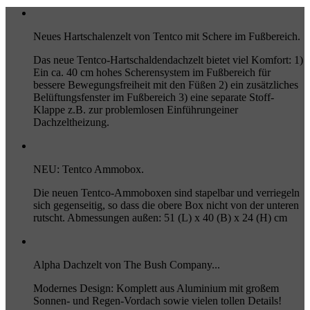
Neues Hartschalenzelt von Tentco mit Schere im Fußbereich.
Das neue Tentco-Hartschaldendachzelt bietet viel Komfort: 1)
Ein ca. 40 cm hohes Scherensystem im Fußbereich für
bessere Bewegungsfreiheit mit den Füßen 2) ein zusätzliches
Belüftungsfenster im Fußbereich 3) eine separate Stoff-
Klappe z.B. zur problemlosen Einführungeiner
Dachzeltheizung.
NEU: Tentco Ammobox.
Die neuen Tentco-Ammoboxen sind stapelbar und verriegeln
sich gegenseitig, so dass die obere Box nicht von der unteren
rutscht. Abmessungen außen: 51 (L) x 40 (B) x 24 (H) cm
Alpha Dachzelt von The Bush Company...
Modernes Design: Komplett aus Aluminium mit großem
Sonnen- und Regen-Vordach sowie vielen tollen Details!