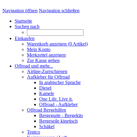
Navigation öffnen
Navigation schließen
Startseite
Suchen nach
Einkaufen
Warenkorb anzeigen (
0
Artikel)
Mein Konto
Merkzettel anzeigen
Zur Kasse gehen
Offroad und mehr...
Airline-Zurrschienen
Aufkleber für Offroad
In arabischer Sprache
Diesel
Kamele
One Life. Live it.
Offroad - Aufkleber
Offroad Bergehilfen
Bergegurte - Bergekits
Bergeseile kinetisch
Schäkel
Tentco