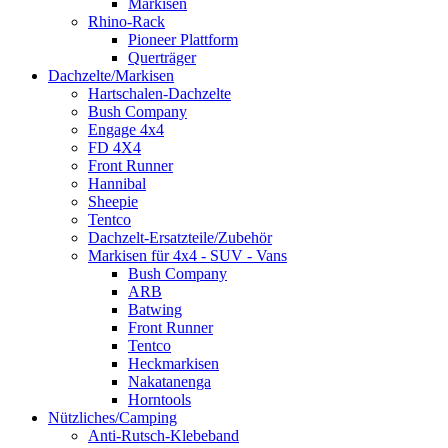
Markisen
Rhino-Rack
Pioneer Plattform
Querträger
Dachzelte/Markisen
Hartschalen-Dachzelte
Bush Company
Engage 4x4
FD 4X4
Front Runner
Hannibal
Sheepie
Tentco
Dachzelt-Ersatzteile/Zubehör
Markisen für 4x4 - SUV - Vans
Bush Company
ARB
Batwing
Front Runner
Tentco
Heckmarkisen
Nakatanenga
Horntools
Nützliches/Camping
Anti-Rutsch-Klebeband