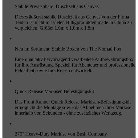
Stabile Privatsphäre: Duschzelt aus Canvas
Dieses äußerst stabile Duschzelt aus Canvas von der Firma
Tentco ist nicht mit vielen Billigprodukten made in China zu
vergleichen. Größe: 1,0m x 1,0m x 1,8m
Neu im Sortiment: Stabile Boxen von The Nomad Fox
Eine qualitativ hervorragend verarbeitete Aufbewahrungsbox
für Ihre Ausrüstung. Speziell für Abenteuer und professionelle
Feldarbeit sowie fürs Reisen entwickelt.
Quick Release Markisen Befestigungskit
Das Front Runner Quick Release Markisen-Befestigungskit
ermöglicht die Montage sowie das Abnehmen Ihrer Markise
innerhalb von Sekunden - ohne zusätzliches Werkzeug.
270° Heavy-Duty Markise von Bush Company