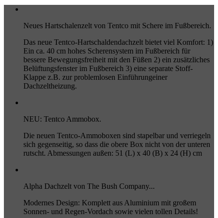
Neues Hartschalenzelt von Tentco mit Schere im Fußbereich.
Das neue Tentco-Hartschaldendachzelt bietet viel Komfort: 1)
Ein ca. 40 cm hohes Scherensystem im Fußbereich für
bessere Bewegungsfreiheit mit den Füßen 2) ein zusätzliches
Belüftungsfenster im Fußbereich 3) eine separate Stoff-
Klappe z.B. zur problemlosen Einführungeiner
Dachzeltheizung.
NEU: Tentco Ammobox.
Die neuen Tentco-Ammoboxen sind stapelbar und verriegeln
sich gegenseitig, so dass die obere Box nicht von der unteren
rutscht. Abmessungen außen: 51 (L) x 40 (B) x 24 (H) cm
Alpha Dachzelt von The Bush Company...
Modernes Design: Komplett aus Aluminium mit großem
Sonnen- und Regen-Vordach sowie vielen tollen Details!