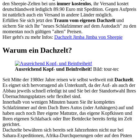
den Sheepie-Zelten bei uns
immer kostenlos
, ihr Versand kostet
deutschlandweit lediglich 89.90 Euro mit Spedition. Gegen Aufpreis
ist natürlich auch ein Versand in andere Länder möglich.
Erfüllen Sie sich jetzt den
Traum vom eigenen Dachzelt
und
sichern Sie sich Ihr "neues Schlafzimmer auf dem Autodach" zu den
momentan noch gültigen "alten" Preisen.
Hier geht's zu mehr Infos:
Dachzelt Jimba Jimba von Sheepie
Warum ein Dachzelt?
Ausreichend Kopf- und Beinfreiheit!
Bild: tour-tec
Seit Mitte der 1980er Jahre reisen wir selbst weltweit mit
Dachzelt
.
Es eignet sich hervorragend als Unterkunft, da der Auf- als auch der
Abbau jeweils schnell erledigt ist und Sie bei der Standortwahl Ihres
Übernachtungsplatzes sehr flexibel sind.
Innerhalb von wenigen Minuten bauen Sie ihr komplettes
Schlafzimmer auf dem Dach Ihres Autos (oder Anhängers) auf und
haben auch noch Ihre eigene Matratze, das eigene Kopfkissen und
Ihren eigenen Schlafsack oder Ihre Bettdecke bereits fertig im Zelt
gerichtet.
Dachzelte bewähren sich bereits seit Jahrzehnten nicht nur bei
Sahara-Expeditionen, Afrika-Durchquerungen oder auf den Pisten