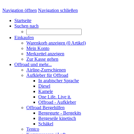
Navigation öffnen
Navigation schließen
Startseite
Suchen nach
Einkaufen
Warenkorb anzeigen (
0
Artikel)
Mein Konto
Merkzettel anzeigen
Zur Kasse gehen
Offroad und mehr...
Airline-Zurrschienen
Aufkleber für Offroad
In arabischer Sprache
Diesel
Kamele
One Life. Live it.
Offroad - Aufkleber
Offroad Bergehilfen
Bergegurte - Bergekits
Bergeseile kinetisch
Schäkel
Tentco