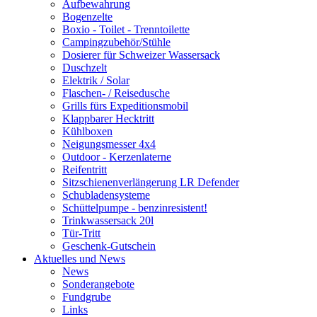
Aufbewahrung
Bogenzelte
Boxio - Toilet - Trenntoilette
Campingzubehör/Stühle
Dosierer für Schweizer Wassersack
Duschzelt
Elektrik / Solar
Flaschen- / Reisedusche
Grills fürs Expeditionsmobil
Klappbarer Hecktritt
Kühlboxen
Neigungsmesser 4x4
Outdoor - Kerzenlaterne
Reifentritt
Sitzschienenverlängerung LR Defender
Schubladensysteme
Schüttelpumpe - benzinresistent!
Trinkwassersack 20l
Tür-Tritt
Geschenk-Gutschein
Aktuelles und News
News
Sonderangebote
Fundgrube
Links