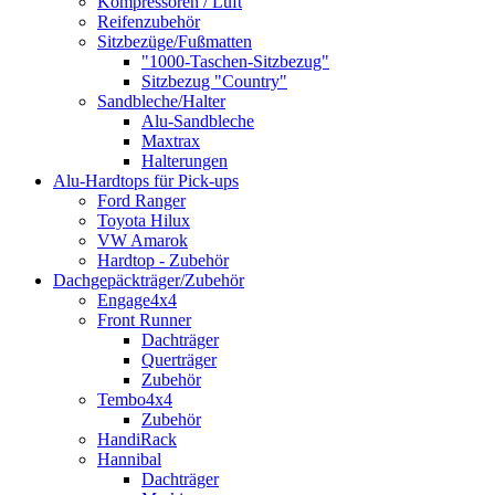
Kompressoren / Luft
Reifenzubehör
Sitzbezüge/Fußmatten
"1000-Taschen-Sitzbezug"
Sitzbezug "Country"
Sandbleche/Halter
Alu-Sandbleche
Maxtrax
Halterungen
Alu-Hardtops für Pick-ups
Ford Ranger
Toyota Hilux
VW Amarok
Hardtop - Zubehör
Dachgepäckträger/Zubehör
Engage4x4
Front Runner
Dachträger
Querträger
Zubehör
Tembo4x4
Zubehör
HandiRack
Hannibal
Dachträger