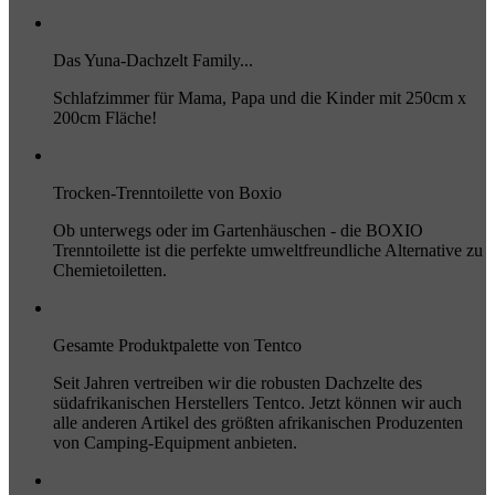
Das Yuna-Dachzelt Family...
Schlafzimmer für Mama, Papa und die Kinder mit 250cm x
200cm Fläche!
Trocken-Trenntoilette von Boxio
Ob unterwegs oder im Gartenhäuschen - die BOXIO
Trenntoilette ist die perfekte umweltfreundliche Alternative zu
Chemietoiletten.
Gesamte Produktpalette von Tentco
Seit Jahren vertreiben wir die robusten Dachzelte des
südafrikanischen Herstellers Tentco. Jetzt können wir auch
alle anderen Artikel des größten afrikanischen Produzenten
von Camping-Equipment anbieten.