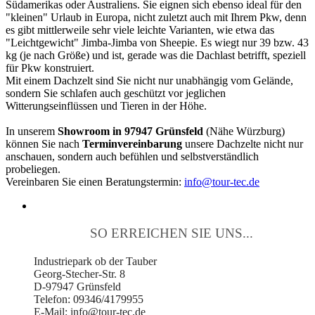
Südamerikas oder Australiens. Sie eignen sich ebenso ideal für den
"kleinen" Urlaub in Europa, nicht zuletzt auch mit Ihrem Pkw, denn
es gibt mittlerweile sehr viele leichte Varianten, wie etwa das
"Leichtgewicht" Jimba-Jimba von Sheepie. Es wiegt nur 39 bzw. 43
kg (je nach Größe) und ist, gerade was die Dachlast betrifft, speziell
für Pkw konstruiert.
Mit einem Dachzelt sind Sie nicht nur unabhängig vom Gelände,
sondern Sie schlafen auch geschützt vor jeglichen
Witterungseinflüssen und Tieren in der Höhe.
In unserem
Showroom in 97947 Grünsfeld
(Nähe Würzburg)
können Sie nach
Terminvereinbarung
unsere Dachzelte nicht nur
anschauen, sondern auch befühlen und selbstverständlich
probeliegen.
Vereinbaren Sie einen Beratungstermin:
info@tour-tec.de
SO ERREICHEN SIE UNS...
Industriepark ob der Tauber
Georg-Stecher-Str. 8
D-97947 Grünsfeld
Telefon: 09346/4179955
E-Mail: info@tour-tec.de