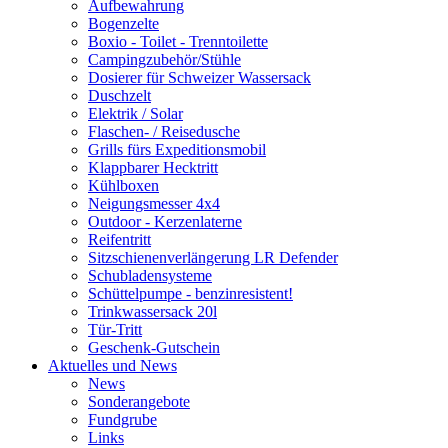
Aufbewahrung
Bogenzelte
Boxio - Toilet - Trenntoilette
Campingzubehör/Stühle
Dosierer für Schweizer Wassersack
Duschzelt
Elektrik / Solar
Flaschen- / Reisedusche
Grills fürs Expeditionsmobil
Klappbarer Hecktritt
Kühlboxen
Neigungsmesser 4x4
Outdoor - Kerzenlaterne
Reifentritt
Sitzschienenverlängerung LR Defender
Schubladensysteme
Schüttelpumpe - benzinresistent!
Trinkwassersack 20l
Tür-Tritt
Geschenk-Gutschein
Aktuelles und News
News
Sonderangebote
Fundgrube
Links