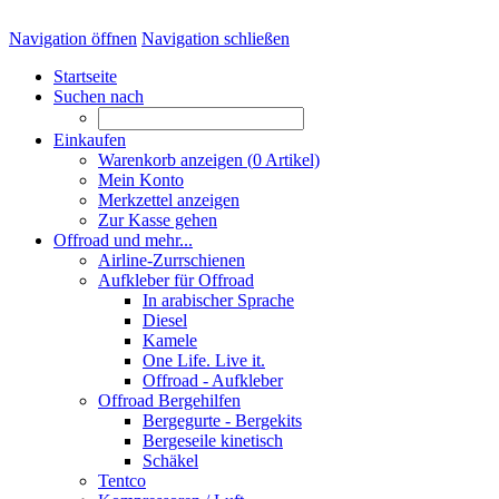
Navigation öffnen
Navigation schließen
Startseite
Suchen nach
Einkaufen
Warenkorb anzeigen (
0
Artikel)
Mein Konto
Merkzettel anzeigen
Zur Kasse gehen
Offroad und mehr...
Airline-Zurrschienen
Aufkleber für Offroad
In arabischer Sprache
Diesel
Kamele
One Life. Live it.
Offroad - Aufkleber
Offroad Bergehilfen
Bergegurte - Bergekits
Bergeseile kinetisch
Schäkel
Tentco