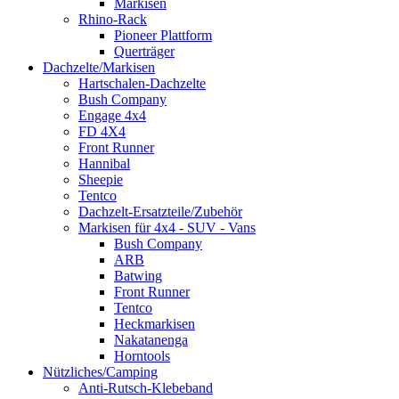
Markisen
Rhino-Rack
Pioneer Plattform
Querträger
Dachzelte/Markisen
Hartschalen-Dachzelte
Bush Company
Engage 4x4
FD 4X4
Front Runner
Hannibal
Sheepie
Tentco
Dachzelt-Ersatzteile/Zubehör
Markisen für 4x4 - SUV - Vans
Bush Company
ARB
Batwing
Front Runner
Tentco
Heckmarkisen
Nakatanenga
Horntools
Nützliches/Camping
Anti-Rutsch-Klebeband