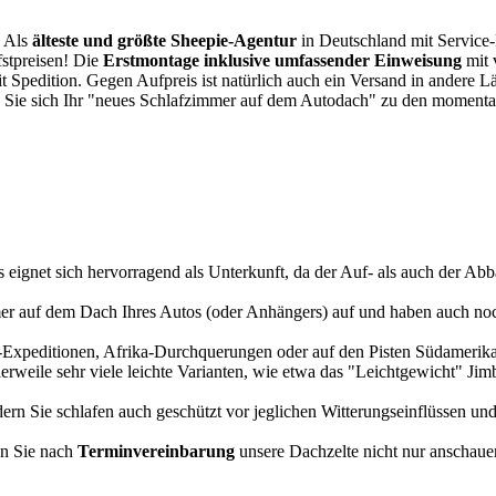
. Als
älteste und größte Sheepie-Agentur
in Deutschland mit Service-P
fstpreisen! Die
Erstmontage inklusive umfassender Einweisung
mit 
it Spedition. Gegen Aufpreis ist natürlich auch ein Versand in andere 
 Sie sich Ihr "neues Schlafzimmer auf dem Autodach" zu den momentan
s eignet sich hervorragend als Unterkunft, da der Auf- als auch der Abba
r auf dem Dach Ihres Autos (oder Anhängers) auf und haben auch noch
a-Expeditionen, Afrika-Durchquerungen oder auf den Pisten Südamerikas
tlerweile sehr viele leichte Varianten, wie etwa das "Leichtgewicht" J
rn Sie schlafen auch geschützt vor jeglichen Witterungseinflüssen und
n Sie nach
Terminvereinbarung
unsere Dachzelte nicht nur anschauen