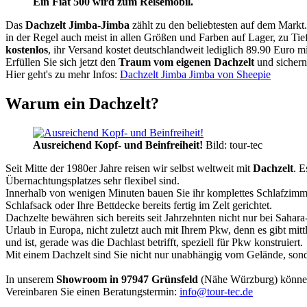
Ein Fiat 500 wird zum Reisemobil.
Das
Dachzelt
Jimba-Jimba
zählt zu den beliebtesten auf dem Markt
in der Regel auch meist in allen Größen und Farben auf Lager, zu Tie
kostenlos
, ihr Versand kostet deutschlandweit lediglich 89.90 Euro m
Erfüllen Sie sich jetzt den
Traum vom eigenen Dachzelt
und sichern
Hier geht's zu mehr Infos:
Dachzelt Jimba Jimba von Sheepie
Warum ein Dachzelt?
Ausreichend Kopf- und Beinfreiheit!
Bild: tour-tec
Seit Mitte der 1980er Jahre reisen wir selbst weltweit mit
Dachzelt
. E
Übernachtungsplatzes sehr flexibel sind.
Innerhalb von wenigen Minuten bauen Sie ihr komplettes Schlafzimme
Schlafsack oder Ihre Bettdecke bereits fertig im Zelt gerichtet.
Dachzelte bewähren sich bereits seit Jahrzehnten nicht nur bei Sahar
Urlaub in Europa, nicht zuletzt auch mit Ihrem Pkw, denn es gibt mit
und ist, gerade was die Dachlast betrifft, speziell für Pkw konstruiert.
Mit einem Dachzelt sind Sie nicht nur unabhängig vom Gelände, sonde
In unserem
Showroom in 97947 Grünsfeld
(Nähe Würzburg) könne
Vereinbaren Sie einen Beratungstermin:
info@tour-tec.de