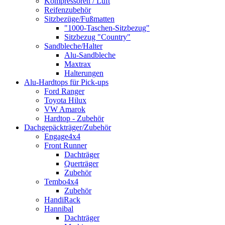
Kompressoren / Luft
Reifenzubehör
Sitzbezüge/Fußmatten
"1000-Taschen-Sitzbezug"
Sitzbezug "Country"
Sandbleche/Halter
Alu-Sandbleche
Maxtrax
Halterungen
Alu-Hardtops für Pick-ups
Ford Ranger
Toyota Hilux
VW Amarok
Hardtop - Zubehör
Dachgepäckträger/Zubehör
Engage4x4
Front Runner
Dachträger
Querträger
Zubehör
Tembo4x4
Zubehör
HandiRack
Hannibal
Dachträger