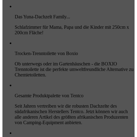
Das Yuna-Dachzelt Family...
Schlafzimmer für Mama, Papa und die Kinder mit 250cm x
200cm Fläche!
Trocken-Trenntoilette von Boxio
Ob unterwegs oder im Gartenhäuschen - die BOXIO
Trenntoilette ist die perfekte umweltfreundliche Alternative zu
Chemietoiletten.
Gesamte Produktpalette von Tentco
Seit Jahren vertreiben wir die robusten Dachzelte des
südafrikanischen Herstellers Tentco. Jetzt können wir auch
alle anderen Artikel des größten afrikanischen Produzenten
von Camping-Equipment anbieten.