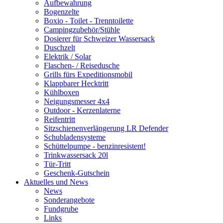
Aufbewahrung
Bogenzelte
Boxio - Toilet - Trenntoilette
Campingzubehör/Stühle
Dosierer für Schweizer Wassersack
Duschzelt
Elektrik / Solar
Flaschen- / Reisedusche
Grills fürs Expeditionsmobil
Klappbarer Hecktritt
Kühlboxen
Neigungsmesser 4x4
Outdoor - Kerzenlaterne
Reifentritt
Sitzschienenverlängerung LR Defender
Schubladensysteme
Schüttelpumpe - benzinresistent!
Trinkwassersack 20l
Tür-Tritt
Geschenk-Gutschein
Aktuelles und News
News
Sonderangebote
Fundgrube
Links