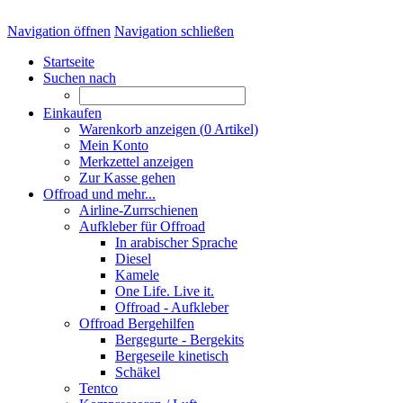
Navigation öffnen
Navigation schließen
Startseite
Suchen nach
Einkaufen
Warenkorb anzeigen (
0
Artikel)
Mein Konto
Merkzettel anzeigen
Zur Kasse gehen
Offroad und mehr...
Airline-Zurrschienen
Aufkleber für Offroad
In arabischer Sprache
Diesel
Kamele
One Life. Live it.
Offroad - Aufkleber
Offroad Bergehilfen
Bergegurte - Bergekits
Bergeseile kinetisch
Schäkel
Tentco