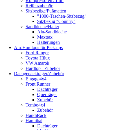
Kompressoren / Luft
Reifenzubehör
Sitzbezüge/Fußmatten
"1000-Taschen-Sitzbezug"
Sitzbezug "Country"
Sandbleche/Halter
Alu-Sandbleche
Maxtrax
Halterungen
Alu-Hardtops für Pick-ups
Ford Ranger
Toyota Hilux
VW Amarok
Hardtop - Zubehör
Dachgepäckträger/Zubehör
Engage4x4
Front Runner
Dachträger
Querträger
Zubehör
Tembo4x4
Zubehör
HandiRack
Hannibal
Dachträger