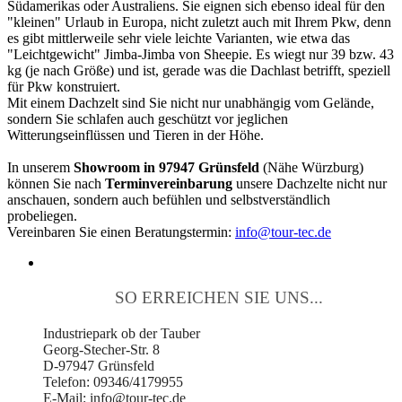
Südamerikas oder Australiens. Sie eignen sich ebenso ideal für den
"kleinen" Urlaub in Europa, nicht zuletzt auch mit Ihrem Pkw, denn
es gibt mittlerweile sehr viele leichte Varianten, wie etwa das
"Leichtgewicht" Jimba-Jimba von Sheepie. Es wiegt nur 39 bzw. 43
kg (je nach Größe) und ist, gerade was die Dachlast betrifft, speziell
für Pkw konstruiert.
Mit einem Dachzelt sind Sie nicht nur unabhängig vom Gelände,
sondern Sie schlafen auch geschützt vor jeglichen
Witterungseinflüssen und Tieren in der Höhe.
In unserem
Showroom in 97947 Grünsfeld
(Nähe Würzburg)
können Sie nach
Terminvereinbarung
unsere Dachzelte nicht nur
anschauen, sondern auch befühlen und selbstverständlich
probeliegen.
Vereinbaren Sie einen Beratungstermin:
info@tour-tec.de
SO ERREICHEN SIE UNS...
Industriepark ob der Tauber
Georg-Stecher-Str. 8
D-97947 Grünsfeld
Telefon: 09346/4179955
E-Mail: info@tour-tec.de