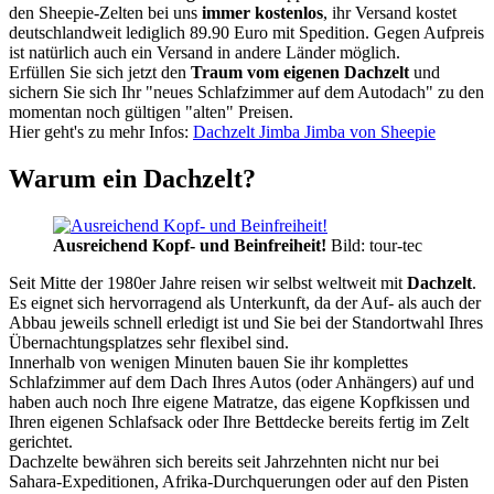
den Sheepie-Zelten bei uns
immer kostenlos
, ihr Versand kostet
deutschlandweit lediglich 89.90 Euro mit Spedition. Gegen Aufpreis
ist natürlich auch ein Versand in andere Länder möglich.
Erfüllen Sie sich jetzt den
Traum vom eigenen Dachzelt
und
sichern Sie sich Ihr "neues Schlafzimmer auf dem Autodach" zu den
momentan noch gültigen "alten" Preisen.
Hier geht's zu mehr Infos:
Dachzelt Jimba Jimba von Sheepie
Warum ein Dachzelt?
Ausreichend Kopf- und Beinfreiheit!
Bild: tour-tec
Seit Mitte der 1980er Jahre reisen wir selbst weltweit mit
Dachzelt
.
Es eignet sich hervorragend als Unterkunft, da der Auf- als auch der
Abbau jeweils schnell erledigt ist und Sie bei der Standortwahl Ihres
Übernachtungsplatzes sehr flexibel sind.
Innerhalb von wenigen Minuten bauen Sie ihr komplettes
Schlafzimmer auf dem Dach Ihres Autos (oder Anhängers) auf und
haben auch noch Ihre eigene Matratze, das eigene Kopfkissen und
Ihren eigenen Schlafsack oder Ihre Bettdecke bereits fertig im Zelt
gerichtet.
Dachzelte bewähren sich bereits seit Jahrzehnten nicht nur bei
Sahara-Expeditionen, Afrika-Durchquerungen oder auf den Pisten