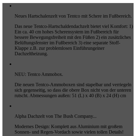
Neues Hartschalenzelt von Tentco mit Schere im Fußbereich.
Das neue Tentco-Hartschaldendachzelt bietet viel Komfort: 1)
Ein ca. 40 cm hohes Scherensystem im Fußbereich für
bessere Bewegungsfreiheit mit den Füßen 2) ein zusätzliches
Belüftungsfenster im Fußbereich 3) eine separate Stoff-
Klappe z.B. zur problemlosen Einführungeiner
Dachzeltheizung.
NEU: Tentco Ammobox.
Die neuen Tentco-Ammoboxen sind stapelbar und verriegeln
sich gegenseitig, so dass die obere Box nicht von der unteren
rutscht. Abmessungen außen: 51 (L) x 40 (B) x 24 (H) cm
Alpha Dachzelt von The Bush Company...
Modernes Design: Komplett aus Aluminium mit großem
Sonnen- und Regen-Vordach sowie vielen tollen Details!