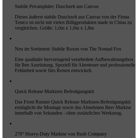
Stabile Privatsphäre: Duschzelt aus Canvas
Dieses äußerst stabile Duschzelt aus Canvas von der Firma
Tentco ist nicht mit vielen Billigprodukten made in China zu
vergleichen. Größe: 1,0m x 1,0m x 1,8m
Neu im Sortiment: Stabile Boxen von The Nomad Fox
Eine qualitativ hervorragend verarbeitete Aufbewahrungsbox
für Ihre Ausrüstung. Speziell für Abenteuer und professionelle
Feldarbeit sowie fürs Reisen entwickelt.
Quick Release Markisen Befestigungskit
Das Front Runner Quick Release Markisen-Befestigungskit
ermöglicht die Montage sowie das Abnehmen Ihrer Markise
innerhalb von Sekunden - ohne zusätzliches Werkzeug.
270° Heavy-Duty Markise von Bush Company