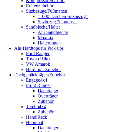
Kompressoren / Luft
Reifenzubehör
Sitzbezüge/Fußmatten
"1000-Taschen-Sitzbezug"
Sitzbezug "Country"
Sandbleche/Halter
Alu-Sandbleche
Maxtrax
Halterungen
Alu-Hardtops für Pick-ups
Ford Ranger
Toyota Hilux
VW Amarok
Hardtop - Zubehör
Dachgepäckträger/Zubehör
Engage4x4
Front Runner
Dachträger
Querträger
Zubehör
Tembo4x4
Zubehör
HandiRack
Hannibal
Dachträger