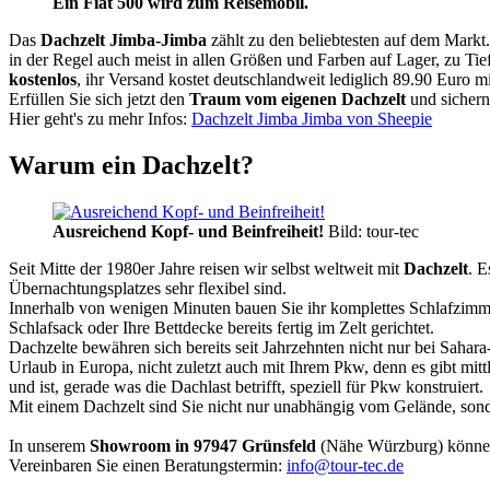
Ein Fiat 500 wird zum Reisemobil.
Das
Dachzelt
Jimba-Jimba
zählt zu den beliebtesten auf dem Markt
in der Regel auch meist in allen Größen und Farben auf Lager, zu Tie
kostenlos
, ihr Versand kostet deutschlandweit lediglich 89.90 Euro m
Erfüllen Sie sich jetzt den
Traum vom eigenen Dachzelt
und sichern
Hier geht's zu mehr Infos:
Dachzelt Jimba Jimba von Sheepie
Warum ein Dachzelt?
Ausreichend Kopf- und Beinfreiheit!
Bild: tour-tec
Seit Mitte der 1980er Jahre reisen wir selbst weltweit mit
Dachzelt
. E
Übernachtungsplatzes sehr flexibel sind.
Innerhalb von wenigen Minuten bauen Sie ihr komplettes Schlafzimme
Schlafsack oder Ihre Bettdecke bereits fertig im Zelt gerichtet.
Dachzelte bewähren sich bereits seit Jahrzehnten nicht nur bei Sahar
Urlaub in Europa, nicht zuletzt auch mit Ihrem Pkw, denn es gibt mit
und ist, gerade was die Dachlast betrifft, speziell für Pkw konstruiert.
Mit einem Dachzelt sind Sie nicht nur unabhängig vom Gelände, sonde
In unserem
Showroom in 97947 Grünsfeld
(Nähe Würzburg) könne
Vereinbaren Sie einen Beratungstermin:
info@tour-tec.de