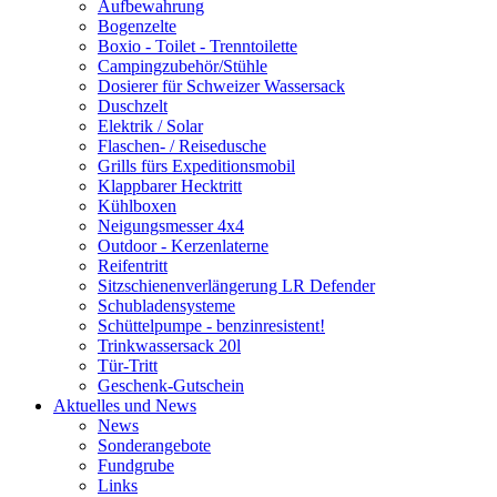
Aufbewahrung
Bogenzelte
Boxio - Toilet - Trenntoilette
Campingzubehör/Stühle
Dosierer für Schweizer Wassersack
Duschzelt
Elektrik / Solar
Flaschen- / Reisedusche
Grills fürs Expeditionsmobil
Klappbarer Hecktritt
Kühlboxen
Neigungsmesser 4x4
Outdoor - Kerzenlaterne
Reifentritt
Sitzschienenverlängerung LR Defender
Schubladensysteme
Schüttelpumpe - benzinresistent!
Trinkwassersack 20l
Tür-Tritt
Geschenk-Gutschein
Aktuelles und News
News
Sonderangebote
Fundgrube
Links