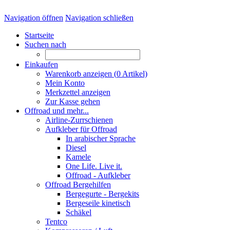
Navigation öffnen
Navigation schließen
Startseite
Suchen nach
Einkaufen
Warenkorb anzeigen (
0
Artikel)
Mein Konto
Merkzettel anzeigen
Zur Kasse gehen
Offroad und mehr...
Airline-Zurrschienen
Aufkleber für Offroad
In arabischer Sprache
Diesel
Kamele
One Life. Live it.
Offroad - Aufkleber
Offroad Bergehilfen
Bergegurte - Bergekits
Bergeseile kinetisch
Schäkel
Tentco