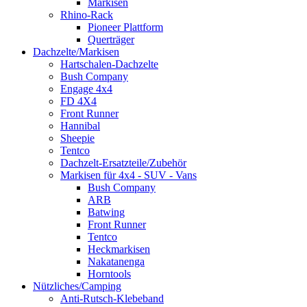
Markisen
Rhino-Rack
Pioneer Plattform
Querträger
Dachzelte/Markisen
Hartschalen-Dachzelte
Bush Company
Engage 4x4
FD 4X4
Front Runner
Hannibal
Sheepie
Tentco
Dachzelt-Ersatzteile/Zubehör
Markisen für 4x4 - SUV - Vans
Bush Company
ARB
Batwing
Front Runner
Tentco
Heckmarkisen
Nakatanenga
Horntools
Nützliches/Camping
Anti-Rutsch-Klebeband