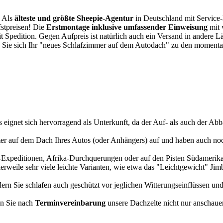
. Als
älteste und größte Sheepie-Agentur
in Deutschland mit Service-P
fstpreisen! Die
Erstmontage inklusive umfassender Einweisung
mit 
it Spedition. Gegen Aufpreis ist natürlich auch ein Versand in andere 
 Sie sich Ihr "neues Schlafzimmer auf dem Autodach" zu den momentan
s eignet sich hervorragend als Unterkunft, da der Auf- als auch der Abba
r auf dem Dach Ihres Autos (oder Anhängers) auf und haben auch noch
a-Expeditionen, Afrika-Durchquerungen oder auf den Pisten Südamerikas
tlerweile sehr viele leichte Varianten, wie etwa das "Leichtgewicht" J
rn Sie schlafen auch geschützt vor jeglichen Witterungseinflüssen und
n Sie nach
Terminvereinbarung
unsere Dachzelte nicht nur anschauen