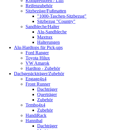
Kompressoren / Luft
Reifenzubehör
Sitzbezüge/Fußmatten
"1000-Taschen-Sitzbezug"
Sitzbezug "Country"
Sandbleche/Halter
Alu-Sandbleche
Maxtrax
Halterungen
Alu-Hardtops für Pick-ups
Ford Ranger
Toyota Hilux
VW Amarok
Hardtop - Zubehör
Dachgepäckträger/Zubehör
Engage4x4
Front Runner
Dachträger
Querträger
Zubehör
Tembo4x4
Zubehör
HandiRack
Hannibal
Dachträger