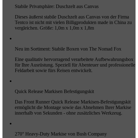
Stabile Privatsphäre: Duschzelt aus Canvas
Dieses äußerst stabile Duschzelt aus Canvas von der Firma
Tentco ist nicht mit vielen Billigprodukten made in China zu
vergleichen. Größe: 1,0m x 1,0m x 1,8m
Neu im Sortiment: Stabile Boxen von The Nomad Fox
Eine qualitativ hervorragend verarbeitete Aufbewahrungsbox
für Ihre Ausrüstung. Speziell für Abenteuer und professionelle
Feldarbeit sowie fürs Reisen entwickelt.
Quick Release Markisen Befestigungskit
Das Front Runner Quick Release Markisen-Befestigungskit
ermöglicht die Montage sowie das Abnehmen Ihrer Markise
innerhalb von Sekunden - ohne zusätzliches Werkzeug.
270° Heavy-Duty Markise von Bush Company