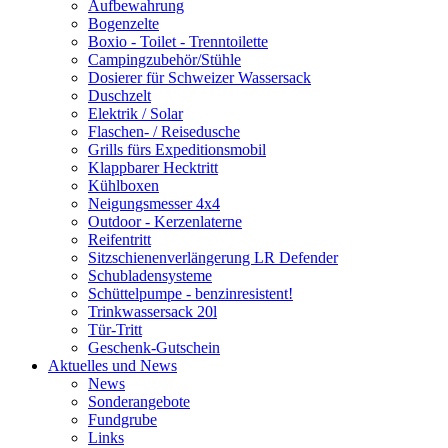
Aufbewahrung
Bogenzelte
Boxio - Toilet - Trenntoilette
Campingzubehör/Stühle
Dosierer für Schweizer Wassersack
Duschzelt
Elektrik / Solar
Flaschen- / Reisedusche
Grills fürs Expeditionsmobil
Klappbarer Hecktritt
Kühlboxen
Neigungsmesser 4x4
Outdoor - Kerzenlaterne
Reifentritt
Sitzschienenverlängerung LR Defender
Schubladensysteme
Schüttelpumpe - benzinresistent!
Trinkwassersack 20l
Tür-Tritt
Geschenk-Gutschein
Aktuelles und News
News
Sonderangebote
Fundgrube
Links