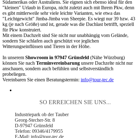
Südamerikas oder Australiens. Sie eignen sich ebenso ideal für den
"kleinen" Urlaub in Europa, nicht zuletzt auch mit Ihrem Pkw, denn
es gibt mittlerweile sehr viele leichte Varianten, wie etwa das
"Leichtgewicht" Jimba-Jimba von Sheepie. Es wiegt nur 39 bzw. 43
kg (je nach Größe) und ist, gerade was die Dachlast betrifft, speziell
für Pkw konstruiert.
Mit einem Dachzelt sind Sie nicht nur unabhängig vom Gelände,
sondern Sie schlafen auch geschützt vor jeglichen
Witterungseinflüssen und Tieren in der Höhe.
In unserem
Showroom in 97947 Grünsfeld
(Nähe Würzburg)
können Sie nach
Terminvereinbarung
unsere Dachzelte nicht nur
anschauen, sondern auch befühlen und selbstverständlich
probeliegen.
Vereinbaren Sie einen Beratungstermin:
info@tour-tec.de
SO ERREICHEN SIE UNS...
Industriepark ob der Tauber
Georg-Stecher-Str. 8
D-97947 Grünsfeld
Telefon: 09346/4179955
E-Mail: info@tour-tec.de