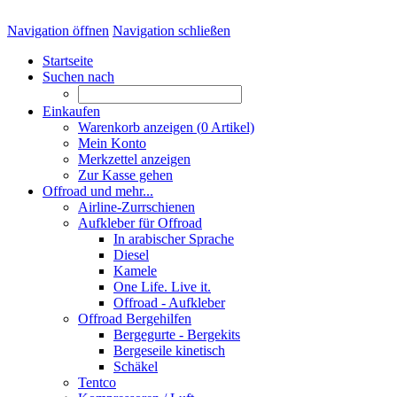
Navigation öffnen
Navigation schließen
Startseite
Suchen nach
Einkaufen
Warenkorb anzeigen (
0
Artikel)
Mein Konto
Merkzettel anzeigen
Zur Kasse gehen
Offroad und mehr...
Airline-Zurrschienen
Aufkleber für Offroad
In arabischer Sprache
Diesel
Kamele
One Life. Live it.
Offroad - Aufkleber
Offroad Bergehilfen
Bergegurte - Bergekits
Bergeseile kinetisch
Schäkel
Tentco