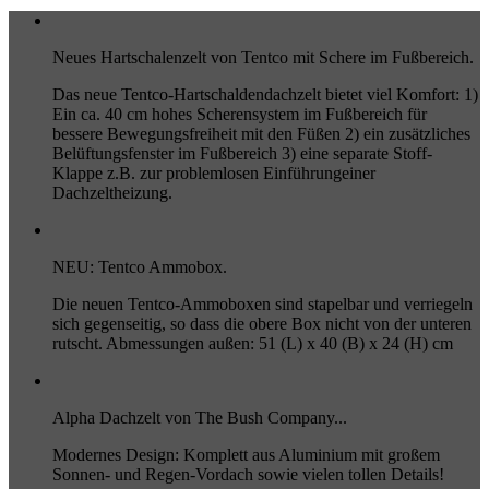
Neues Hartschalenzelt von Tentco mit Schere im Fußbereich.
Das neue Tentco-Hartschaldendachzelt bietet viel Komfort: 1)
Ein ca. 40 cm hohes Scherensystem im Fußbereich für
bessere Bewegungsfreiheit mit den Füßen 2) ein zusätzliches
Belüftungsfenster im Fußbereich 3) eine separate Stoff-
Klappe z.B. zur problemlosen Einführungeiner
Dachzeltheizung.
NEU: Tentco Ammobox.
Die neuen Tentco-Ammoboxen sind stapelbar und verriegeln
sich gegenseitig, so dass die obere Box nicht von der unteren
rutscht. Abmessungen außen: 51 (L) x 40 (B) x 24 (H) cm
Alpha Dachzelt von The Bush Company...
Modernes Design: Komplett aus Aluminium mit großem
Sonnen- und Regen-Vordach sowie vielen tollen Details!