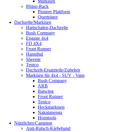
Markisen
Rhino-Rack
Pioneer Plattform
Querträger
Dachzelte/Markisen
Hartschalen-Dachzelte
Bush Company
Engage 4x4
FD 4X4
Front Runner
Hannibal
Sheepie
Tentco
Dachzelt-Ersatzteile/Zubehör
Markisen für 4x4 - SUV - Vans
Bush Company
ARB
Batwing
Front Runner
Tentco
Heckmarkisen
Nakatanenga
Horntools
Nützliches/Camping
Anti-Rutsch-Klebeband