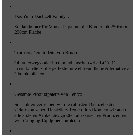
Das Yuna-Dachzelt Family...
Schlafzimmer für Mama, Papa und die Kinder mit 250cm x
200cm Fläche!
Trocken-Trenntoilette von Boxio
Ob unterwegs oder im Gartenhäuschen - die BOXIO
Trenntoilette ist die perfekte umweltfreundliche Alternative zu
Chemietoiletten.
Gesamte Produktpalette von Tentco
Seit Jahren vertreiben wir die robusten Dachzelte des
südafrikanischen Herstellers Tentco. Jetzt können wir auch
alle anderen Artikel des größten afrikanischen Produzenten
von Camping-Equipment anbieten.