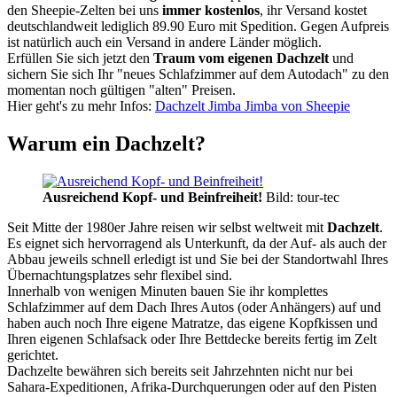
den Sheepie-Zelten bei uns
immer kostenlos
, ihr Versand kostet
deutschlandweit lediglich 89.90 Euro mit Spedition. Gegen Aufpreis
ist natürlich auch ein Versand in andere Länder möglich.
Erfüllen Sie sich jetzt den
Traum vom eigenen Dachzelt
und
sichern Sie sich Ihr "neues Schlafzimmer auf dem Autodach" zu den
momentan noch gültigen "alten" Preisen.
Hier geht's zu mehr Infos:
Dachzelt Jimba Jimba von Sheepie
Warum ein Dachzelt?
Ausreichend Kopf- und Beinfreiheit!
Bild: tour-tec
Seit Mitte der 1980er Jahre reisen wir selbst weltweit mit
Dachzelt
.
Es eignet sich hervorragend als Unterkunft, da der Auf- als auch der
Abbau jeweils schnell erledigt ist und Sie bei der Standortwahl Ihres
Übernachtungsplatzes sehr flexibel sind.
Innerhalb von wenigen Minuten bauen Sie ihr komplettes
Schlafzimmer auf dem Dach Ihres Autos (oder Anhängers) auf und
haben auch noch Ihre eigene Matratze, das eigene Kopfkissen und
Ihren eigenen Schlafsack oder Ihre Bettdecke bereits fertig im Zelt
gerichtet.
Dachzelte bewähren sich bereits seit Jahrzehnten nicht nur bei
Sahara-Expeditionen, Afrika-Durchquerungen oder auf den Pisten