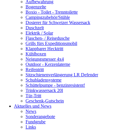
Aufbewahrung
Bogenzelte
Boxio - Toilet - Trenntoilette
Campingzubehör/Stühle
Dosierer für Schweizer Wassersack
Duschzelt
Elektrik / Solar
Flaschen- / Reisedusche
Grills fürs Expeditionsmobil
Klappbarer Hecktritt
Kühlboxen
Neigungsmesser 4x4
Outdoor - Kerzenlaterne
Reifentritt
Sitzschienenverlängerung LR Defender
Schubladensysteme
Schüttelpumpe - benzinresistent!
Trinkwassersack 20l
Tür-Tritt
Geschenk-Gutschein
Aktuelles und News
News
Sonderangebote
Fundgrube
Links