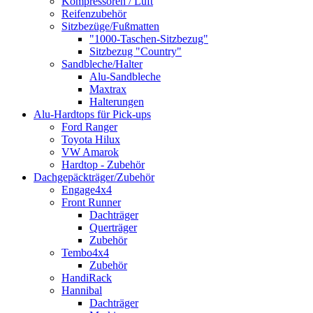
Kompressoren / Luft
Reifenzubehör
Sitzbezüge/Fußmatten
"1000-Taschen-Sitzbezug"
Sitzbezug "Country"
Sandbleche/Halter
Alu-Sandbleche
Maxtrax
Halterungen
Alu-Hardtops für Pick-ups
Ford Ranger
Toyota Hilux
VW Amarok
Hardtop - Zubehör
Dachgepäckträger/Zubehör
Engage4x4
Front Runner
Dachträger
Querträger
Zubehör
Tembo4x4
Zubehör
HandiRack
Hannibal
Dachträger