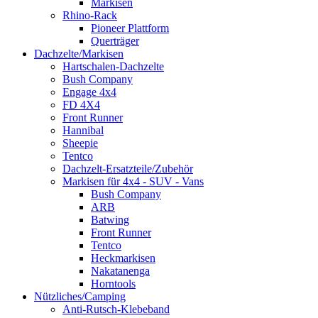
Markisen
Rhino-Rack
Pioneer Plattform
Querträger
Dachzelte/Markisen
Hartschalen-Dachzelte
Bush Company
Engage 4x4
FD 4X4
Front Runner
Hannibal
Sheepie
Tentco
Dachzelt-Ersatzteile/Zubehör
Markisen für 4x4 - SUV - Vans
Bush Company
ARB
Batwing
Front Runner
Tentco
Heckmarkisen
Nakatanenga
Horntools
Nützliches/Camping
Anti-Rutsch-Klebeband