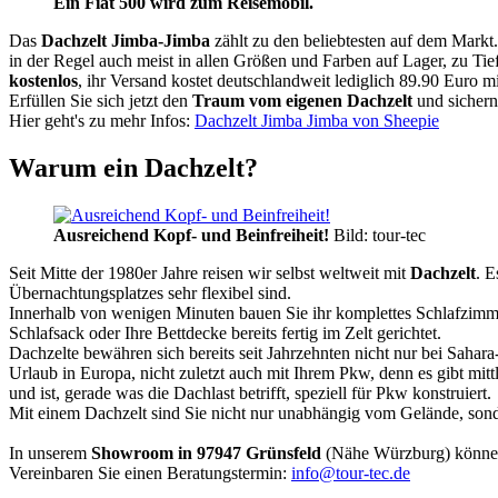
Ein Fiat 500 wird zum Reisemobil.
Das
Dachzelt
Jimba-Jimba
zählt zu den beliebtesten auf dem Markt
in der Regel auch meist in allen Größen und Farben auf Lager, zu Tie
kostenlos
, ihr Versand kostet deutschlandweit lediglich 89.90 Euro m
Erfüllen Sie sich jetzt den
Traum vom eigenen Dachzelt
und sichern
Hier geht's zu mehr Infos:
Dachzelt Jimba Jimba von Sheepie
Warum ein Dachzelt?
Ausreichend Kopf- und Beinfreiheit!
Bild: tour-tec
Seit Mitte der 1980er Jahre reisen wir selbst weltweit mit
Dachzelt
. E
Übernachtungsplatzes sehr flexibel sind.
Innerhalb von wenigen Minuten bauen Sie ihr komplettes Schlafzimme
Schlafsack oder Ihre Bettdecke bereits fertig im Zelt gerichtet.
Dachzelte bewähren sich bereits seit Jahrzehnten nicht nur bei Sahar
Urlaub in Europa, nicht zuletzt auch mit Ihrem Pkw, denn es gibt mit
und ist, gerade was die Dachlast betrifft, speziell für Pkw konstruiert.
Mit einem Dachzelt sind Sie nicht nur unabhängig vom Gelände, sonde
In unserem
Showroom in 97947 Grünsfeld
(Nähe Würzburg) könne
Vereinbaren Sie einen Beratungstermin:
info@tour-tec.de