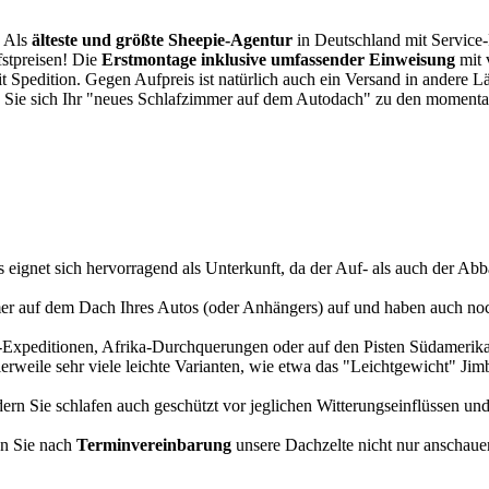
. Als
älteste und größte Sheepie-Agentur
in Deutschland mit Service-P
fstpreisen! Die
Erstmontage inklusive umfassender Einweisung
mit 
it Spedition. Gegen Aufpreis ist natürlich auch ein Versand in andere 
 Sie sich Ihr "neues Schlafzimmer auf dem Autodach" zu den momentan
s eignet sich hervorragend als Unterkunft, da der Auf- als auch der Abba
r auf dem Dach Ihres Autos (oder Anhängers) auf und haben auch noch
a-Expeditionen, Afrika-Durchquerungen oder auf den Pisten Südamerikas
tlerweile sehr viele leichte Varianten, wie etwa das "Leichtgewicht" J
rn Sie schlafen auch geschützt vor jeglichen Witterungseinflüssen und
n Sie nach
Terminvereinbarung
unsere Dachzelte nicht nur anschauen