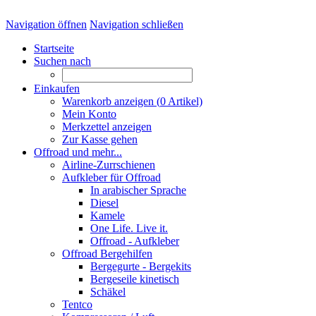
Navigation öffnen
Navigation schließen
Startseite
Suchen nach
Einkaufen
Warenkorb anzeigen (
0
Artikel)
Mein Konto
Merkzettel anzeigen
Zur Kasse gehen
Offroad und mehr...
Airline-Zurrschienen
Aufkleber für Offroad
In arabischer Sprache
Diesel
Kamele
One Life. Live it.
Offroad - Aufkleber
Offroad Bergehilfen
Bergegurte - Bergekits
Bergeseile kinetisch
Schäkel
Tentco