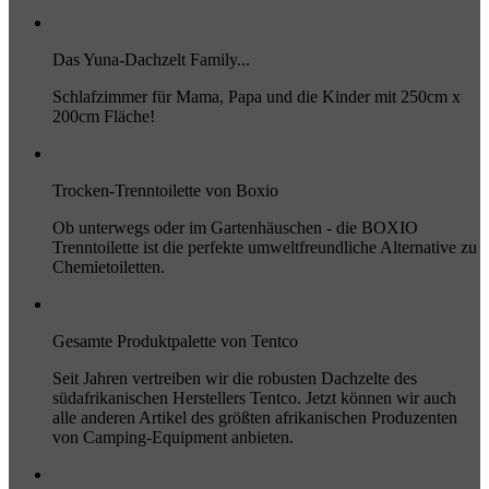
Das Yuna-Dachzelt Family...
Schlafzimmer für Mama, Papa und die Kinder mit 250cm x
200cm Fläche!
Trocken-Trenntoilette von Boxio
Ob unterwegs oder im Gartenhäuschen - die BOXIO
Trenntoilette ist die perfekte umweltfreundliche Alternative zu
Chemietoiletten.
Gesamte Produktpalette von Tentco
Seit Jahren vertreiben wir die robusten Dachzelte des
südafrikanischen Herstellers Tentco. Jetzt können wir auch
alle anderen Artikel des größten afrikanischen Produzenten
von Camping-Equipment anbieten.