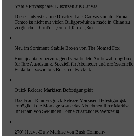
Stabile Privatsphäre: Duschzelt aus Canvas
Dieses äußerst stabile Duschzelt aus Canvas von der Firma
Tentco ist nicht mit vielen Billigprodukten made in China zu
vergleichen. Größe: 1,0m x 1,0m x 1,8m
Neu im Sortiment: Stabile Boxen von The Nomad Fox
Eine qualitativ hervorragend verarbeitete Aufbewahrungsbox
für Ihre Ausrüstung. Speziell für Abenteuer und professionelle
Feldarbeit sowie fürs Reisen entwickelt.
Quick Release Markisen Befestigungskit
Das Front Runner Quick Release Markisen-Befestigungskit
ermöglicht die Montage sowie das Abnehmen Ihrer Markise
innerhalb von Sekunden - ohne zusätzliches Werkzeug.
270° Heavy-Duty Markise von Bush Company