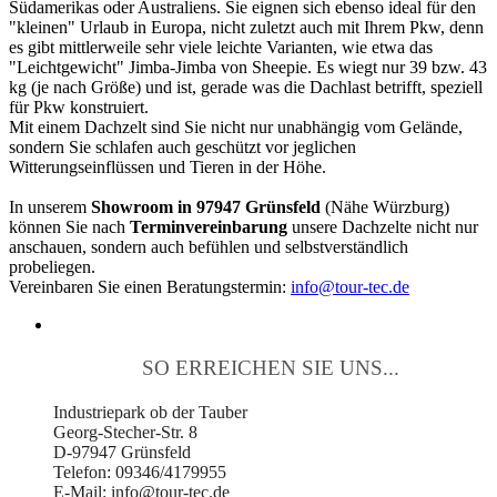
Südamerikas oder Australiens. Sie eignen sich ebenso ideal für den
"kleinen" Urlaub in Europa, nicht zuletzt auch mit Ihrem Pkw, denn
es gibt mittlerweile sehr viele leichte Varianten, wie etwa das
"Leichtgewicht" Jimba-Jimba von Sheepie. Es wiegt nur 39 bzw. 43
kg (je nach Größe) und ist, gerade was die Dachlast betrifft, speziell
für Pkw konstruiert.
Mit einem Dachzelt sind Sie nicht nur unabhängig vom Gelände,
sondern Sie schlafen auch geschützt vor jeglichen
Witterungseinflüssen und Tieren in der Höhe.
In unserem
Showroom in 97947 Grünsfeld
(Nähe Würzburg)
können Sie nach
Terminvereinbarung
unsere Dachzelte nicht nur
anschauen, sondern auch befühlen und selbstverständlich
probeliegen.
Vereinbaren Sie einen Beratungstermin:
info@tour-tec.de
SO ERREICHEN SIE UNS...
Industriepark ob der Tauber
Georg-Stecher-Str. 8
D-97947 Grünsfeld
Telefon: 09346/4179955
E-Mail: info@tour-tec.de