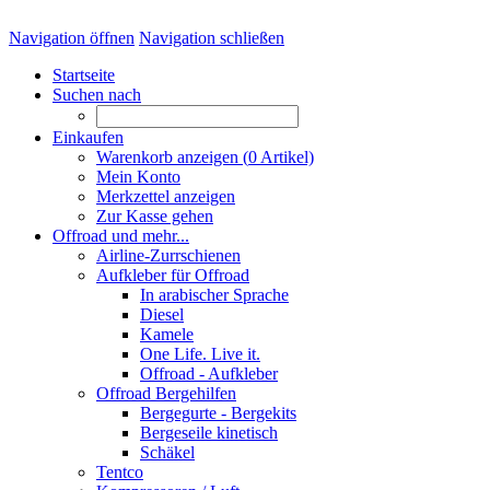
Navigation öffnen
Navigation schließen
Startseite
Suchen nach
Einkaufen
Warenkorb anzeigen (
0
Artikel)
Mein Konto
Merkzettel anzeigen
Zur Kasse gehen
Offroad und mehr...
Airline-Zurrschienen
Aufkleber für Offroad
In arabischer Sprache
Diesel
Kamele
One Life. Live it.
Offroad - Aufkleber
Offroad Bergehilfen
Bergegurte - Bergekits
Bergeseile kinetisch
Schäkel
Tentco