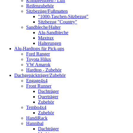
Kompressoren / Luft
Reifenzubehör
Sitzbezüge/Fußmatten
"1000-Taschen-Sitzbezug"
Sitzbezug "Country"
Sandbleche/Halter
Alu-Sandbleche
Maxtrax
Halterungen
Alu-Hardtops für Pick-ups
Ford Ranger
Toyota Hilux
VW Amarok
Hardtop - Zubehör
Dachgepäckträger/Zubehör
Engage4x4
Front Runner
Dachträger
Querträger
Zubehör
Tembo4x4
Zubehör
HandiRack
Hannibal
Dachträger