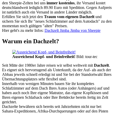
den Sheepie-Zelten bei uns
immer kostenlos
, ihr Versand kostet
deutschlandweit lediglich 89.90 Euro mit Spedition. Gegen Aufpreis
ist natürlich auch ein Versand in andere Länder möglich.
Erfüllen Sie sich jetzt den
Traum vom eigenen Dachzelt
und
sichern Sie sich Ihr "neues Schlafzimmer auf dem Autodach" zu den
momentan noch gültigen "alten" Preisen.
Hier geht's zu mehr Infos:
Dachzelt Jimba Jimba von Sheepie
Warum ein Dachzelt?
Ausreichend Kopf- und Beinfreiheit!
Bild: tour-tec
Seit Mitte der 1980er Jahre reisen wir selbst weltweit mit
Dachzelt
.
Es eignet sich hervorragend als Unterkunft, da der Auf- als auch der
Abbau jeweils schnell erledigt ist und Sie bei der Standortwahl Ihres
Übernachtungsplatzes sehr flexibel sind.
Innerhalb von wenigen Minuten bauen Sie ihr komplettes
Schlafzimmer auf dem Dach Ihres Autos (oder Anhängers) auf und
haben auch noch Ihre eigene Matratze, das eigene Kopfkissen und
Ihren eigenen Schlafsack oder Ihre Bettdecke bereits fertig im Zelt
gerichtet.
Dachzelte bewähren sich bereits seit Jahrzehnten nicht nur bei
Sahara-Expeditionen, Afrika-Durchquerungen oder auf den Pisten