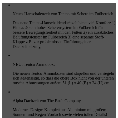
Neues Hartschalenzelt von Tentco mit Schere im Fußbereich.
Das neue Tentco-Hartschaldendachzelt bietet viel Komfort: 1)
Ein ca. 40 cm hohes Scherensystem im Fußbereich für
bessere Bewegungsfreiheit mit den Füßen 2) ein zusätzliches
Belüftungsfenster im Fußbereich 3) eine separate Stoff-
Klappe z.B. zur problemlosen Einführungeiner
Dachzeltheizung.
NEU: Tentco Ammobox.
Die neuen Tentco-Ammoboxen sind stapelbar und verriegeln
sich gegenseitig, so dass die obere Box nicht von der unteren
rutscht. Abmessungen außen: 51 (L) x 40 (B) x 24 (H) cm
Alpha Dachzelt von The Bush Company...
Modernes Design: Komplett aus Aluminium mit großem
Sonnen- und Regen-Vordach sowie vielen tollen Details!