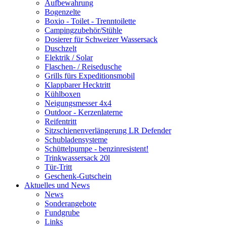
Aufbewahrung
Bogenzelte
Boxio - Toilet - Trenntoilette
Campingzubehör/Stühle
Dosierer für Schweizer Wassersack
Duschzelt
Elektrik / Solar
Flaschen- / Reisedusche
Grills fürs Expeditionsmobil
Klappbarer Hecktritt
Kühlboxen
Neigungsmesser 4x4
Outdoor - Kerzenlaterne
Reifentritt
Sitzschienenverlängerung LR Defender
Schubladensysteme
Schüttelpumpe - benzinresistent!
Trinkwassersack 20l
Tür-Tritt
Geschenk-Gutschein
Aktuelles und News
News
Sonderangebote
Fundgrube
Links