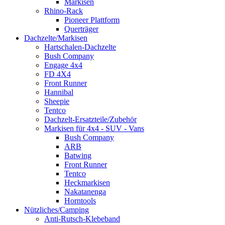
Markisen
Rhino-Rack
Pioneer Plattform
Querträger
Dachzelte/Markisen
Hartschalen-Dachzelte
Bush Company
Engage 4x4
FD 4X4
Front Runner
Hannibal
Sheepie
Tentco
Dachzelt-Ersatzteile/Zubehör
Markisen für 4x4 - SUV - Vans
Bush Company
ARB
Batwing
Front Runner
Tentco
Heckmarkisen
Nakatanenga
Horntools
Nützliches/Camping
Anti-Rutsch-Klebeband