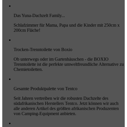
Das Yuna-Dachzelt Family...
Schlafzimmer für Mama, Papa und die Kinder mit 250cm x
200cm Fläche!
Trocken-Trenntoilette von Boxio
Ob unterwegs oder im Gartenhäuschen - die BOXIO
Trenntoilette ist die perfekte umweltfreundliche Alternative zu
Chemietoiletten.
Gesamte Produktpalette von Tentco
Seit Jahren vertreiben wir die robusten Dachzelte des
südafrikanischen Herstellers Tentco. Jetzt können wir auch
alle anderen Artikel des größten afrikanischen Produzenten
von Camping-Equipment anbieten.