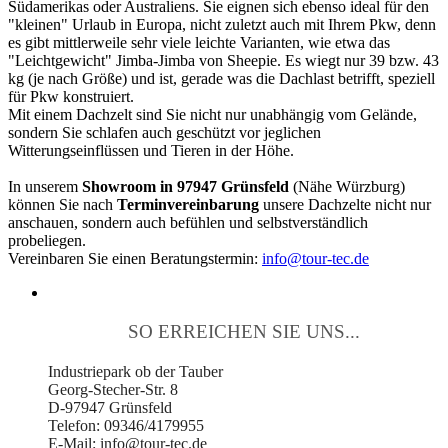
Südamerikas oder Australiens. Sie eignen sich ebenso ideal für den
"kleinen" Urlaub in Europa, nicht zuletzt auch mit Ihrem Pkw, denn
es gibt mittlerweile sehr viele leichte Varianten, wie etwa das
"Leichtgewicht" Jimba-Jimba von Sheepie. Es wiegt nur 39 bzw. 43
kg (je nach Größe) und ist, gerade was die Dachlast betrifft, speziell
für Pkw konstruiert.
Mit einem Dachzelt sind Sie nicht nur unabhängig vom Gelände,
sondern Sie schlafen auch geschützt vor jeglichen
Witterungseinflüssen und Tieren in der Höhe.
In unserem
Showroom in 97947 Grünsfeld
(Nähe Würzburg)
können Sie nach
Terminvereinbarung
unsere Dachzelte nicht nur
anschauen, sondern auch befühlen und selbstverständlich
probeliegen.
Vereinbaren Sie einen Beratungstermin:
info@tour-tec.de
SO ERREICHEN SIE UNS...
Industriepark ob der Tauber
Georg-Stecher-Str. 8
D-97947 Grünsfeld
Telefon: 09346/4179955
E-Mail: info@tour-tec.de