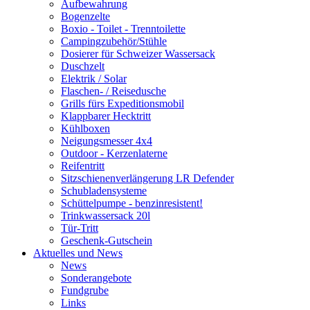
Aufbewahrung
Bogenzelte
Boxio - Toilet - Trenntoilette
Campingzubehör/Stühle
Dosierer für Schweizer Wassersack
Duschzelt
Elektrik / Solar
Flaschen- / Reisedusche
Grills fürs Expeditionsmobil
Klappbarer Hecktritt
Kühlboxen
Neigungsmesser 4x4
Outdoor - Kerzenlaterne
Reifentritt
Sitzschienenverlängerung LR Defender
Schubladensysteme
Schüttelpumpe - benzinresistent!
Trinkwassersack 20l
Tür-Tritt
Geschenk-Gutschein
Aktuelles und News
News
Sonderangebote
Fundgrube
Links