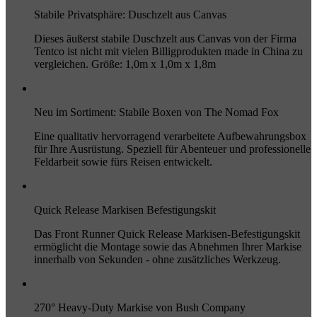
Stabile Privatsphäre: Duschzelt aus Canvas
Dieses äußerst stabile Duschzelt aus Canvas von der Firma
Tentco ist nicht mit vielen Billigprodukten made in China zu
vergleichen. Größe: 1,0m x 1,0m x 1,8m
Neu im Sortiment: Stabile Boxen von The Nomad Fox
Eine qualitativ hervorragend verarbeitete Aufbewahrungsbox
für Ihre Ausrüstung. Speziell für Abenteuer und professionelle
Feldarbeit sowie fürs Reisen entwickelt.
Quick Release Markisen Befestigungskit
Das Front Runner Quick Release Markisen-Befestigungskit
ermöglicht die Montage sowie das Abnehmen Ihrer Markise
innerhalb von Sekunden - ohne zusätzliches Werkzeug.
270° Heavy-Duty Markise von Bush Company