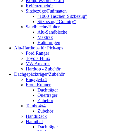
Kompressoren / Luft
Reifenzubehör
Sitzbezüge/Fußmatten
"1000-Taschen-Sitzbezug"
Sitzbezug "Country"
Sandbleche/Halter
Alu-Sandbleche
Maxtrax
Halterungen
Alu-Hardtops für Pick-ups
Ford Ranger
Toyota Hilux
VW Amarok
Hardtop - Zubehör
Dachgepäckträger/Zubehör
Engage4x4
Front Runner
Dachträger
Querträger
Zubehör
Tembo4x4
Zubehör
HandiRack
Hannibal
Dachträger