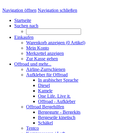
Navigation öffnen
Navigation schließen
Startseite
Suchen nach
Einkaufen
Warenkorb anzeigen (
0
Artikel)
Mein Konto
Merkzettel anzeigen
Zur Kasse gehen
Offroad und mehr...
Airline-Zurrschienen
Aufkleber für Offroad
In arabischer Sprache
Diesel
Kamele
One Life. Live it.
Offroad - Aufkleber
Offroad Bergehilfen
Bergegurte - Bergekits
Bergeseile kinetisch
Schäkel
Tentco