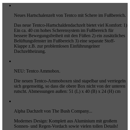
Neues Hartschalenzelt von Tentco mit Schere im Fußbereich.
Das neue Tentco-Hartschaldendachzelt bietet viel Komfort: 1)
Ein ca. 40 cm hohes Scherensystem im Fußbereich für
bessere Bewegungsfreiheit mit den Füßen 2) ein zusätzliches
Belüftungsfenster im Fußbereich 3) eine separate Stoff-
Klappe z.B. zur problemlosen Einführungeiner
Dachzeltheizung.
NEU: Tentco Ammobox.
Die neuen Tentco-Ammoboxen sind stapelbar und verriegeln
sich gegenseitig, so dass die obere Box nicht von der unteren
rutscht. Abmessungen außen: 51 (L) x 40 (B) x 24 (H) cm
Alpha Dachzelt von The Bush Company...
Modernes Design: Komplett aus Aluminium mit großem
Sonnen- und Regen-Vordach sowie vielen tollen Details!