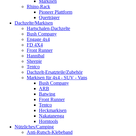
Markisen
Rhino-Rack
Pioneer Plattform
Querträger
Dachzelte/Markisen
Hartschalen-Dachzelte
Bush Company
Engage 4x4
FD 4X4
Front Runner
Hannibal
Sheepie
Tentco
Dachzelt-Ersatzteile/Zubehör
Markisen für 4x4 - SUV - Vans
Bush Company
ARB
Batwing
Front Runner
Tentco
Heckmarkisen
Nakatanenga
Horntools
Nützliches/Camping
Anti-Rutsch-Klebeband