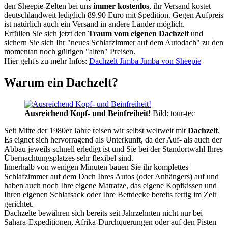
den Sheepie-Zelten bei uns
immer kostenlos
, ihr Versand kostet
deutschlandweit lediglich 89.90 Euro mit Spedition. Gegen Aufpreis
ist natürlich auch ein Versand in andere Länder möglich.
Erfüllen Sie sich jetzt den
Traum vom eigenen Dachzelt
und
sichern Sie sich Ihr "neues Schlafzimmer auf dem Autodach" zu den
momentan noch gültigen "alten" Preisen.
Hier geht's zu mehr Infos:
Dachzelt Jimba Jimba von Sheepie
Warum ein Dachzelt?
Ausreichend Kopf- und Beinfreiheit!
Bild: tour-tec
Seit Mitte der 1980er Jahre reisen wir selbst weltweit mit
Dachzelt
.
Es eignet sich hervorragend als Unterkunft, da der Auf- als auch der
Abbau jeweils schnell erledigt ist und Sie bei der Standortwahl Ihres
Übernachtungsplatzes sehr flexibel sind.
Innerhalb von wenigen Minuten bauen Sie ihr komplettes
Schlafzimmer auf dem Dach Ihres Autos (oder Anhängers) auf und
haben auch noch Ihre eigene Matratze, das eigene Kopfkissen und
Ihren eigenen Schlafsack oder Ihre Bettdecke bereits fertig im Zelt
gerichtet.
Dachzelte bewähren sich bereits seit Jahrzehnten nicht nur bei
Sahara-Expeditionen, Afrika-Durchquerungen oder auf den Pisten