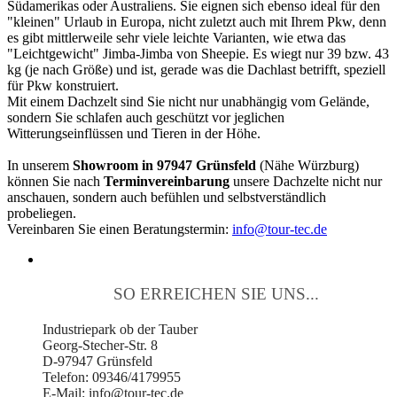
Südamerikas oder Australiens. Sie eignen sich ebenso ideal für den
"kleinen" Urlaub in Europa, nicht zuletzt auch mit Ihrem Pkw, denn
es gibt mittlerweile sehr viele leichte Varianten, wie etwa das
"Leichtgewicht" Jimba-Jimba von Sheepie. Es wiegt nur 39 bzw. 43
kg (je nach Größe) und ist, gerade was die Dachlast betrifft, speziell
für Pkw konstruiert.
Mit einem Dachzelt sind Sie nicht nur unabhängig vom Gelände,
sondern Sie schlafen auch geschützt vor jeglichen
Witterungseinflüssen und Tieren in der Höhe.
In unserem
Showroom in 97947 Grünsfeld
(Nähe Würzburg)
können Sie nach
Terminvereinbarung
unsere Dachzelte nicht nur
anschauen, sondern auch befühlen und selbstverständlich
probeliegen.
Vereinbaren Sie einen Beratungstermin:
info@tour-tec.de
SO ERREICHEN SIE UNS...
Industriepark ob der Tauber
Georg-Stecher-Str. 8
D-97947 Grünsfeld
Telefon: 09346/4179955
E-Mail: info@tour-tec.de