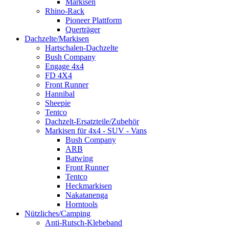
Markisen
Rhino-Rack
Pioneer Plattform
Querträger
Dachzelte/Markisen
Hartschalen-Dachzelte
Bush Company
Engage 4x4
FD 4X4
Front Runner
Hannibal
Sheepie
Tentco
Dachzelt-Ersatzteile/Zubehör
Markisen für 4x4 - SUV - Vans
Bush Company
ARB
Batwing
Front Runner
Tentco
Heckmarkisen
Nakatanenga
Horntools
Nützliches/Camping
Anti-Rutsch-Klebeband