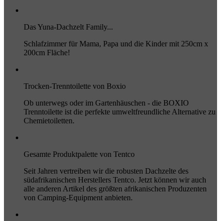
Das Yuna-Dachzelt Family...
Schlafzimmer für Mama, Papa und die Kinder mit 250cm x
200cm Fläche!
Trocken-Trenntoilette von Boxio
Ob unterwegs oder im Gartenhäuschen - die BOXIO
Trenntoilette ist die perfekte umweltfreundliche Alternative zu
Chemietoiletten.
Gesamte Produktpalette von Tentco
Seit Jahren vertreiben wir die robusten Dachzelte des
südafrikanischen Herstellers Tentco. Jetzt können wir auch
alle anderen Artikel des größten afrikanischen Produzenten
von Camping-Equipment anbieten.