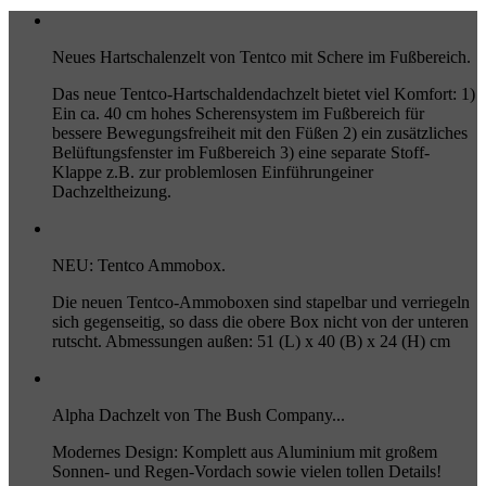
Neues Hartschalenzelt von Tentco mit Schere im Fußbereich.
Das neue Tentco-Hartschaldendachzelt bietet viel Komfort: 1)
Ein ca. 40 cm hohes Scherensystem im Fußbereich für
bessere Bewegungsfreiheit mit den Füßen 2) ein zusätzliches
Belüftungsfenster im Fußbereich 3) eine separate Stoff-
Klappe z.B. zur problemlosen Einführungeiner
Dachzeltheizung.
NEU: Tentco Ammobox.
Die neuen Tentco-Ammoboxen sind stapelbar und verriegeln
sich gegenseitig, so dass die obere Box nicht von der unteren
rutscht. Abmessungen außen: 51 (L) x 40 (B) x 24 (H) cm
Alpha Dachzelt von The Bush Company...
Modernes Design: Komplett aus Aluminium mit großem
Sonnen- und Regen-Vordach sowie vielen tollen Details!