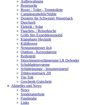
Aufbewahrung
Bogenzelte
Boxio - Toilet - Trenntoilette
Campingzubehör/Stühle
Dosierer für Schweizer Wassersack
Duschzelt
Elektrik / Solar
Flaschen- / Reisedusche
Grills fürs Expeditionsmobil
Klappbarer Hecktritt
Kühlboxen
Neigungsmesser 4x4
Outdoor - Kerzenlaterne
Reifentritt
Sitzschienenverlängerung LR Defender
Schubladensysteme
Schüttelpumpe - benzinresistent!
Trinkwassersack 20l
Tür-Tritt
Geschenk-Gutschein
Aktuelles und News
News
Sonderangebote
Fundgrube
Links