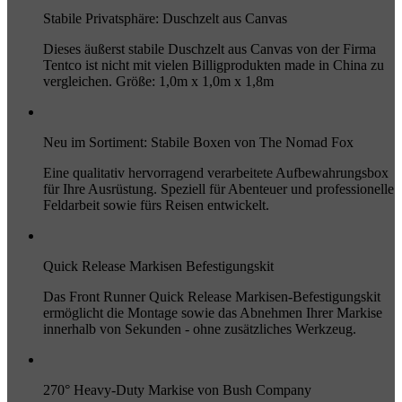
Stabile Privatsphäre: Duschzelt aus Canvas
Dieses äußerst stabile Duschzelt aus Canvas von der Firma
Tentco ist nicht mit vielen Billigprodukten made in China zu
vergleichen. Größe: 1,0m x 1,0m x 1,8m
Neu im Sortiment: Stabile Boxen von The Nomad Fox
Eine qualitativ hervorragend verarbeitete Aufbewahrungsbox
für Ihre Ausrüstung. Speziell für Abenteuer und professionelle
Feldarbeit sowie fürs Reisen entwickelt.
Quick Release Markisen Befestigungskit
Das Front Runner Quick Release Markisen-Befestigungskit
ermöglicht die Montage sowie das Abnehmen Ihrer Markise
innerhalb von Sekunden - ohne zusätzliches Werkzeug.
270° Heavy-Duty Markise von Bush Company