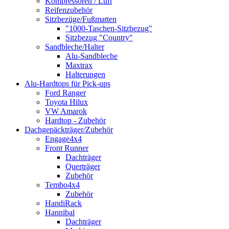
Kompressoren / Luft
Reifenzubehör
Sitzbezüge/Fußmatten
"1000-Taschen-Sitzbezug"
Sitzbezug "Country"
Sandbleche/Halter
Alu-Sandbleche
Maxtrax
Halterungen
Alu-Hardtops für Pick-ups
Ford Ranger
Toyota Hilux
VW Amarok
Hardtop - Zubehör
Dachgepäckträger/Zubehör
Engage4x4
Front Runner
Dachträger
Querträger
Zubehör
Tembo4x4
Zubehör
HandiRack
Hannibal
Dachträger