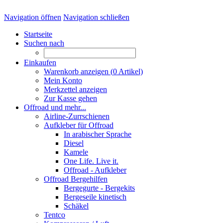
Navigation öffnen
Navigation schließen
Startseite
Suchen nach
Einkaufen
Warenkorb anzeigen (
0
Artikel)
Mein Konto
Merkzettel anzeigen
Zur Kasse gehen
Offroad und mehr...
Airline-Zurrschienen
Aufkleber für Offroad
In arabischer Sprache
Diesel
Kamele
One Life. Live it.
Offroad - Aufkleber
Offroad Bergehilfen
Bergegurte - Bergekits
Bergeseile kinetisch
Schäkel
Tentco