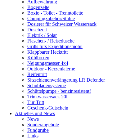
Aufbewahrung
Bogenzelte
Boxio - Toilet - Trenntoilette
Campingzubehör/Stühle
Dosierer für Schweizer Wassersack
Duschzelt
Elektrik / Solar
Flaschen- / Reisedusche
Grills fürs Expeditionsmobil
Klappbarer Hecktritt
Kühlboxen
Neigungsmesser 4x4
Outdoor - Kerzenlaterne
Reifentritt
Sitzschienenverlängerung LR Defender
Schubladensysteme
Schüttelpumpe - benzinresistent!
Trinkwassersack 20l
Tür-Tritt
Geschenk-Gutschein
Aktuelles und News
News
Sonderangebote
Fundgrube
Links