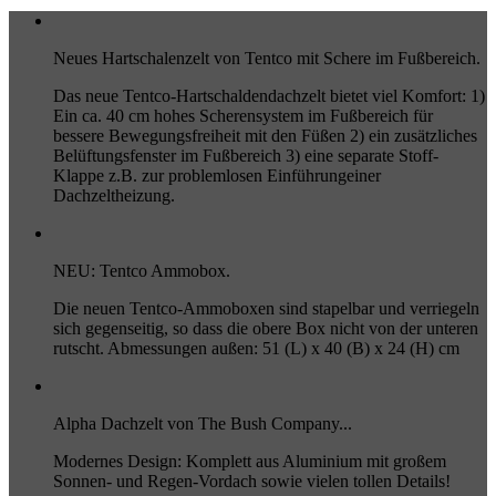
Neues Hartschalenzelt von Tentco mit Schere im Fußbereich.
Das neue Tentco-Hartschaldendachzelt bietet viel Komfort: 1)
Ein ca. 40 cm hohes Scherensystem im Fußbereich für
bessere Bewegungsfreiheit mit den Füßen 2) ein zusätzliches
Belüftungsfenster im Fußbereich 3) eine separate Stoff-
Klappe z.B. zur problemlosen Einführungeiner
Dachzeltheizung.
NEU: Tentco Ammobox.
Die neuen Tentco-Ammoboxen sind stapelbar und verriegeln
sich gegenseitig, so dass die obere Box nicht von der unteren
rutscht. Abmessungen außen: 51 (L) x 40 (B) x 24 (H) cm
Alpha Dachzelt von The Bush Company...
Modernes Design: Komplett aus Aluminium mit großem
Sonnen- und Regen-Vordach sowie vielen tollen Details!