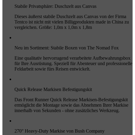
Stabile Privatsphäre: Duschzelt aus Canvas
Dieses äußerst stabile Duschzelt aus Canvas von der Firma
Tentco ist nicht mit vielen Billigprodukten made in China zu
vergleichen. Größe: 1,0m x 1,0m x 1,8m
Neu im Sortiment: Stabile Boxen von The Nomad Fox
Eine qualitativ hervorragend verarbeitete Aufbewahrungsbox
für Ihre Ausrüstung. Speziell für Abenteuer und professionelle
Feldarbeit sowie fürs Reisen entwickelt.
Quick Release Markisen Befestigungskit
Das Front Runner Quick Release Markisen-Befestigungskit
ermöglicht die Montage sowie das Abnehmen Ihrer Markise
innerhalb von Sekunden - ohne zusätzliches Werkzeug.
270° Heavy-Duty Markise von Bush Company