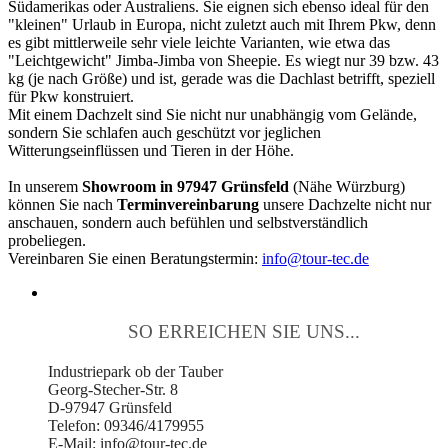
Südamerikas oder Australiens. Sie eignen sich ebenso ideal für den
"kleinen" Urlaub in Europa, nicht zuletzt auch mit Ihrem Pkw, denn
es gibt mittlerweile sehr viele leichte Varianten, wie etwa das
"Leichtgewicht" Jimba-Jimba von Sheepie. Es wiegt nur 39 bzw. 43
kg (je nach Größe) und ist, gerade was die Dachlast betrifft, speziell
für Pkw konstruiert.
Mit einem Dachzelt sind Sie nicht nur unabhängig vom Gelände,
sondern Sie schlafen auch geschützt vor jeglichen
Witterungseinflüssen und Tieren in der Höhe.
In unserem
Showroom in 97947 Grünsfeld
(Nähe Würzburg)
können Sie nach
Terminvereinbarung
unsere Dachzelte nicht nur
anschauen, sondern auch befühlen und selbstverständlich
probeliegen.
Vereinbaren Sie einen Beratungstermin:
info@tour-tec.de
SO ERREICHEN SIE UNS...
Industriepark ob der Tauber
Georg-Stecher-Str. 8
D-97947 Grünsfeld
Telefon: 09346/4179955
E-Mail: info@tour-tec.de