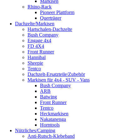
Markisen
Rhino-Rack
Pioneer Plattform
Querträger
Dachzelte/Markisen
Hartschalen-Dachzelte
Bush Company
Engage 4x4
FD 4X4
Front Runner
Hannibal
Sheepie
Tentco
Dachzelt-Ersatzteile/Zubehör
Markisen für 4x4 - SUV - Vans
Bush Company
ARB
Batwing
Front Runner
Tentco
Heckmarkisen
Nakatanenga
Horntools
Nützliches/Camping
Anti-Rutsch-Klebeband