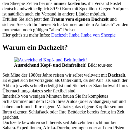
den Sheepie-Zelten bei uns
immer kostenlos
, ihr Versand kostet
deutschlandweit lediglich 89.90 Euro mit Spedition. Gegen Aufpreis
ist natürlich auch ein Versand in andere Länder möglich.
Erfüllen Sie sich jetzt den
Traum vom eigenen Dachzelt
und
sichern Sie sich Ihr "neues Schlafzimmer auf dem Autodach" zu den
momentan noch gültigen "alten" Preisen.
Hier geht's zu mehr Infos:
Dachzelt Jimba Jimba von Sheepie
Warum ein Dachzelt?
Ausreichend Kopf- und Beinfreiheit!
Bild: tour-tec
Seit Mitte der 1980er Jahre reisen wir selbst weltweit mit
Dachzelt
.
Es eignet sich hervorragend als Unterkunft, da der Auf- als auch der
Abbau jeweils schnell erledigt ist und Sie bei der Standortwahl Ihres
Übernachtungsplatzes sehr flexibel sind.
Innerhalb von wenigen Minuten bauen Sie ihr komplettes
Schlafzimmer auf dem Dach Ihres Autos (oder Anhängers) auf und
haben auch noch Ihre eigene Matratze, das eigene Kopfkissen und
Ihren eigenen Schlafsack oder Ihre Bettdecke bereits fertig im Zelt
gerichtet.
Dachzelte bewähren sich bereits seit Jahrzehnten nicht nur bei
Sahara-Expeditionen, Afrika-Durchquerungen oder auf den Pisten