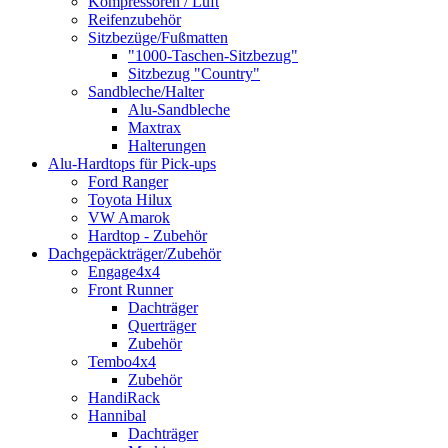
Kompressoren / Luft
Reifenzubehör
Sitzbezüge/Fußmatten
"1000-Taschen-Sitzbezug"
Sitzbezug "Country"
Sandbleche/Halter
Alu-Sandbleche
Maxtrax
Halterungen
Alu-Hardtops für Pick-ups
Ford Ranger
Toyota Hilux
VW Amarok
Hardtop - Zubehör
Dachgepäckträger/Zubehör
Engage4x4
Front Runner
Dachträger
Querträger
Zubehör
Tembo4x4
Zubehör
HandiRack
Hannibal
Dachträger