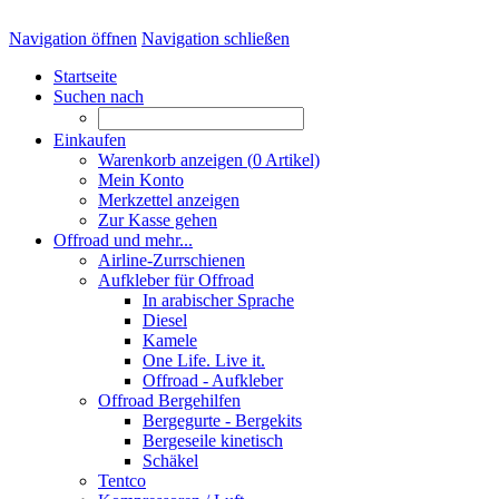
Navigation öffnen
Navigation schließen
Startseite
Suchen nach
Einkaufen
Warenkorb anzeigen (
0
Artikel)
Mein Konto
Merkzettel anzeigen
Zur Kasse gehen
Offroad und mehr...
Airline-Zurrschienen
Aufkleber für Offroad
In arabischer Sprache
Diesel
Kamele
One Life. Live it.
Offroad - Aufkleber
Offroad Bergehilfen
Bergegurte - Bergekits
Bergeseile kinetisch
Schäkel
Tentco