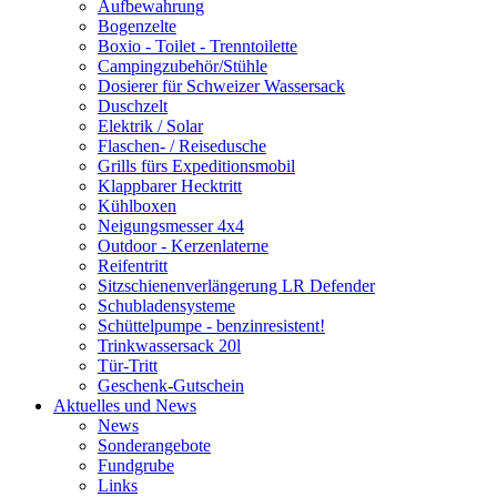
Aufbewahrung
Bogenzelte
Boxio - Toilet - Trenntoilette
Campingzubehör/Stühle
Dosierer für Schweizer Wassersack
Duschzelt
Elektrik / Solar
Flaschen- / Reisedusche
Grills fürs Expeditionsmobil
Klappbarer Hecktritt
Kühlboxen
Neigungsmesser 4x4
Outdoor - Kerzenlaterne
Reifentritt
Sitzschienenverlängerung LR Defender
Schubladensysteme
Schüttelpumpe - benzinresistent!
Trinkwassersack 20l
Tür-Tritt
Geschenk-Gutschein
Aktuelles und News
News
Sonderangebote
Fundgrube
Links