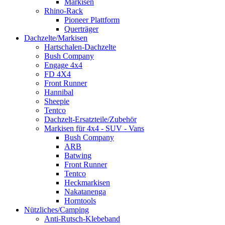
Markisen
Rhino-Rack
Pioneer Plattform
Querträger
Dachzelte/Markisen
Hartschalen-Dachzelte
Bush Company
Engage 4x4
FD 4X4
Front Runner
Hannibal
Sheepie
Tentco
Dachzelt-Ersatzteile/Zubehör
Markisen für 4x4 - SUV - Vans
Bush Company
ARB
Batwing
Front Runner
Tentco
Heckmarkisen
Nakatanenga
Horntools
Nützliches/Camping
Anti-Rutsch-Klebeband