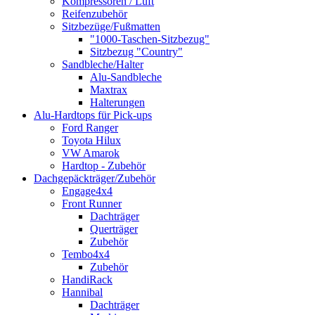
Kompressoren / Luft
Reifenzubehör
Sitzbezüge/Fußmatten
"1000-Taschen-Sitzbezug"
Sitzbezug "Country"
Sandbleche/Halter
Alu-Sandbleche
Maxtrax
Halterungen
Alu-Hardtops für Pick-ups
Ford Ranger
Toyota Hilux
VW Amarok
Hardtop - Zubehör
Dachgepäckträger/Zubehör
Engage4x4
Front Runner
Dachträger
Querträger
Zubehör
Tembo4x4
Zubehör
HandiRack
Hannibal
Dachträger