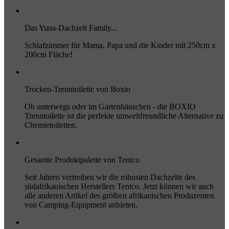
Das Yuna-Dachzelt Family...
Schlafzimmer für Mama, Papa und die Kinder mit 250cm x
200cm Fläche!
Trocken-Trenntoilette von Boxio
Ob unterwegs oder im Gartenhäuschen - die BOXIO
Trenntoilette ist die perfekte umweltfreundliche Alternative zu
Chemietoiletten.
Gesamte Produktpalette von Tentco
Seit Jahren vertreiben wir die robusten Dachzelte des
südafrikanischen Herstellers Tentco. Jetzt können wir auch
alle anderen Artikel des größten afrikanischen Produzenten
von Camping-Equipment anbieten.