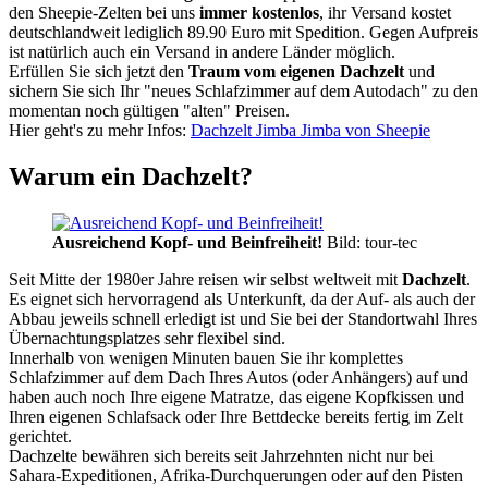
den Sheepie-Zelten bei uns
immer kostenlos
, ihr Versand kostet
deutschlandweit lediglich 89.90 Euro mit Spedition. Gegen Aufpreis
ist natürlich auch ein Versand in andere Länder möglich.
Erfüllen Sie sich jetzt den
Traum vom eigenen Dachzelt
und
sichern Sie sich Ihr "neues Schlafzimmer auf dem Autodach" zu den
momentan noch gültigen "alten" Preisen.
Hier geht's zu mehr Infos:
Dachzelt Jimba Jimba von Sheepie
Warum ein Dachzelt?
Ausreichend Kopf- und Beinfreiheit!
Bild: tour-tec
Seit Mitte der 1980er Jahre reisen wir selbst weltweit mit
Dachzelt
.
Es eignet sich hervorragend als Unterkunft, da der Auf- als auch der
Abbau jeweils schnell erledigt ist und Sie bei der Standortwahl Ihres
Übernachtungsplatzes sehr flexibel sind.
Innerhalb von wenigen Minuten bauen Sie ihr komplettes
Schlafzimmer auf dem Dach Ihres Autos (oder Anhängers) auf und
haben auch noch Ihre eigene Matratze, das eigene Kopfkissen und
Ihren eigenen Schlafsack oder Ihre Bettdecke bereits fertig im Zelt
gerichtet.
Dachzelte bewähren sich bereits seit Jahrzehnten nicht nur bei
Sahara-Expeditionen, Afrika-Durchquerungen oder auf den Pisten