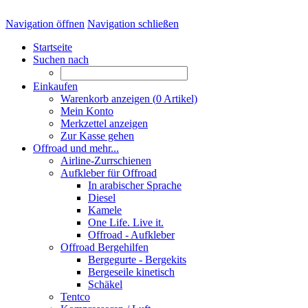
Navigation öffnen
Navigation schließen
Startseite
Suchen nach
Einkaufen
Warenkorb anzeigen (
0
Artikel)
Mein Konto
Merkzettel anzeigen
Zur Kasse gehen
Offroad und mehr...
Airline-Zurrschienen
Aufkleber für Offroad
In arabischer Sprache
Diesel
Kamele
One Life. Live it.
Offroad - Aufkleber
Offroad Bergehilfen
Bergegurte - Bergekits
Bergeseile kinetisch
Schäkel
Tentco