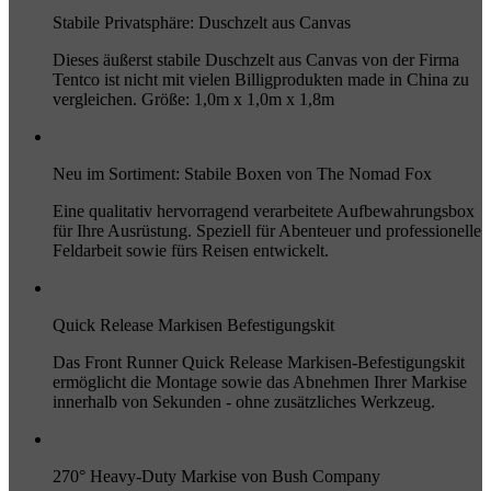
Stabile Privatsphäre: Duschzelt aus Canvas
Dieses äußerst stabile Duschzelt aus Canvas von der Firma
Tentco ist nicht mit vielen Billigprodukten made in China zu
vergleichen. Größe: 1,0m x 1,0m x 1,8m
Neu im Sortiment: Stabile Boxen von The Nomad Fox
Eine qualitativ hervorragend verarbeitete Aufbewahrungsbox
für Ihre Ausrüstung. Speziell für Abenteuer und professionelle
Feldarbeit sowie fürs Reisen entwickelt.
Quick Release Markisen Befestigungskit
Das Front Runner Quick Release Markisen-Befestigungskit
ermöglicht die Montage sowie das Abnehmen Ihrer Markise
innerhalb von Sekunden - ohne zusätzliches Werkzeug.
270° Heavy-Duty Markise von Bush Company