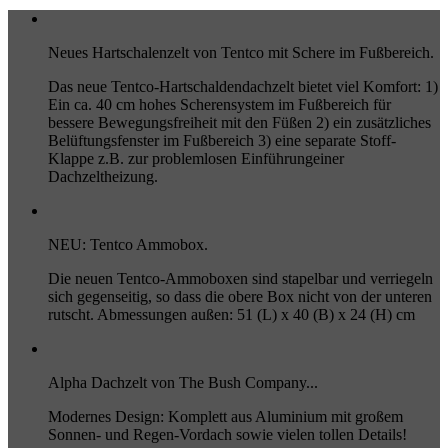
Neues Hartschalenzelt von Tentco mit Schere im Fußbereich.
Das neue Tentco-Hartschaldendachzelt bietet viel Komfort: 1)
Ein ca. 40 cm hohes Scherensystem im Fußbereich für
bessere Bewegungsfreiheit mit den Füßen 2) ein zusätzliches
Belüftungsfenster im Fußbereich 3) eine separate Stoff-
Klappe z.B. zur problemlosen Einführungeiner
Dachzeltheizung.
NEU: Tentco Ammobox.
Die neuen Tentco-Ammoboxen sind stapelbar und verriegeln
sich gegenseitig, so dass die obere Box nicht von der unteren
rutscht. Abmessungen außen: 51 (L) x 40 (B) x 24 (H) cm
Alpha Dachzelt von The Bush Company...
Modernes Design: Komplett aus Aluminium mit großem
Sonnen- und Regen-Vordach sowie vielen tollen Details!