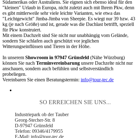
Südamerikas oder Australiens. Sie eignen sich ebenso ideal für den
"kleinen" Urlaub in Europa, nicht zuletzt auch mit Ihrem Pkw, denn
es gibt mittlerweile sehr viele leichte Varianten, wie etwa das
"Leichtgewicht" Jimba-Jimba von Sheepie. Es wiegt nur 39 bzw. 43
kg (je nach Größe) und ist, gerade was die Dachlast betrifft, speziell
für Pkw konstruiert.
Mit einem Dachzelt sind Sie nicht nur unabhängig vom Gelände,
sondern Sie schlafen auch geschützt vor jeglichen
Witterungseinflüssen und Tieren in der Höhe.
In unserem
Showroom in 97947 Grünsfeld
(Nähe Würzburg)
können Sie nach
Terminvereinbarung
unsere Dachzelte nicht nur
anschauen, sondern auch befühlen und selbstverständlich
probeliegen.
Vereinbaren Sie einen Beratungstermin:
info@tour-tec.de
SO ERREICHEN SIE UNS...
Industriepark ob der Tauber
Georg-Stecher-Str. 8
D-97947 Grünsfeld
Telefon: 09346/4179955
E-Mail: info@tour-tec.de