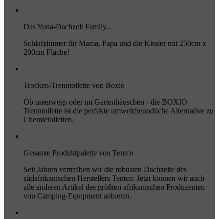
Das Yuna-Dachzelt Family...
Schlafzimmer für Mama, Papa und die Kinder mit 250cm x
200cm Fläche!
Trocken-Trenntoilette von Boxio
Ob unterwegs oder im Gartenhäuschen - die BOXIO
Trenntoilette ist die perfekte umweltfreundliche Alternative zu
Chemietoiletten.
Gesamte Produktpalette von Tentco
Seit Jahren vertreiben wir die robusten Dachzelte des
südafrikanischen Herstellers Tentco. Jetzt können wir auch
alle anderen Artikel des größten afrikanischen Produzenten
von Camping-Equipment anbieten.