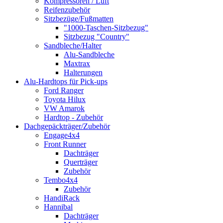
Kompressoren / Luft
Reifenzubehör
Sitzbezüge/Fußmatten
"1000-Taschen-Sitzbezug"
Sitzbezug "Country"
Sandbleche/Halter
Alu-Sandbleche
Maxtrax
Halterungen
Alu-Hardtops für Pick-ups
Ford Ranger
Toyota Hilux
VW Amarok
Hardtop - Zubehör
Dachgepäckträger/Zubehör
Engage4x4
Front Runner
Dachträger
Querträger
Zubehör
Tembo4x4
Zubehör
HandiRack
Hannibal
Dachträger