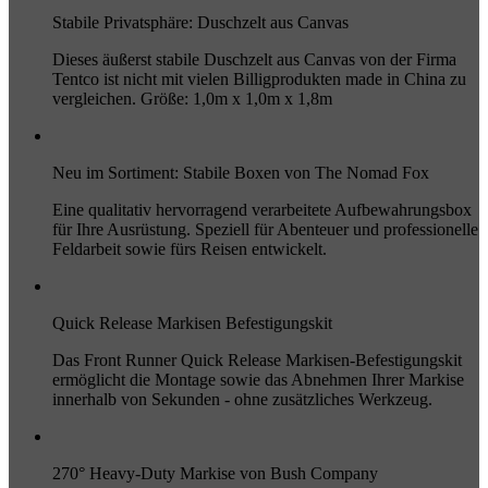
Stabile Privatsphäre: Duschzelt aus Canvas
Dieses äußerst stabile Duschzelt aus Canvas von der Firma
Tentco ist nicht mit vielen Billigprodukten made in China zu
vergleichen. Größe: 1,0m x 1,0m x 1,8m
Neu im Sortiment: Stabile Boxen von The Nomad Fox
Eine qualitativ hervorragend verarbeitete Aufbewahrungsbox
für Ihre Ausrüstung. Speziell für Abenteuer und professionelle
Feldarbeit sowie fürs Reisen entwickelt.
Quick Release Markisen Befestigungskit
Das Front Runner Quick Release Markisen-Befestigungskit
ermöglicht die Montage sowie das Abnehmen Ihrer Markise
innerhalb von Sekunden - ohne zusätzliches Werkzeug.
270° Heavy-Duty Markise von Bush Company