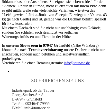
Südamerikas oder Australiens. Sie eignen sich ebenso ideal für den
"kleinen" Urlaub in Europa, nicht zuletzt auch mit Ihrem Pkw, denn
es gibt mittlerweile sehr viele leichte Varianten, wie etwa das
"Leichtgewicht" Jimba-Jimba von Sheepie. Es wiegt nur 39 bzw. 43
kg (je nach Größe) und ist, gerade was die Dachlast betrifft, speziell
für Pkw konstruiert.
Mit einem Dachzelt sind Sie nicht nur unabhängig vom Gelände,
sondern Sie schlafen auch geschützt vor jeglichen
Witterungseinflüssen und Tieren in der Höhe.
In unserem
Showroom in 97947 Grünsfeld
(Nähe Würzburg)
können Sie nach
Terminvereinbarung
unsere Dachzelte nicht nur
anschauen, sondern auch befühlen und selbstverständlich
probeliegen.
Vereinbaren Sie einen Beratungstermin:
info@tour-tec.de
SO ERREICHEN SIE UNS...
Industriepark ob der Tauber
Georg-Stecher-Str. 8
D-97947 Grünsfeld
Telefon: 09346/4179955
E-Mail: info@tour-tec.de