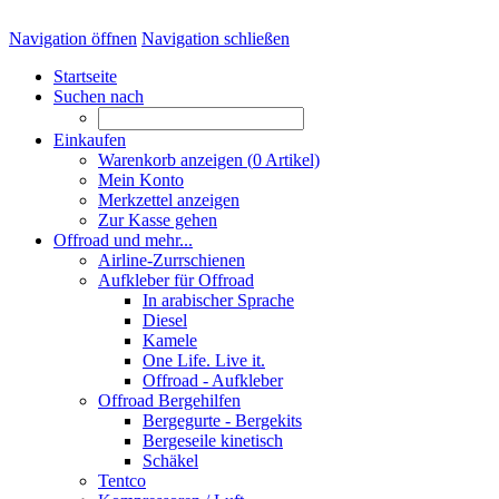
Navigation öffnen
Navigation schließen
Startseite
Suchen nach
Einkaufen
Warenkorb anzeigen (
0
Artikel)
Mein Konto
Merkzettel anzeigen
Zur Kasse gehen
Offroad und mehr...
Airline-Zurrschienen
Aufkleber für Offroad
In arabischer Sprache
Diesel
Kamele
One Life. Live it.
Offroad - Aufkleber
Offroad Bergehilfen
Bergegurte - Bergekits
Bergeseile kinetisch
Schäkel
Tentco