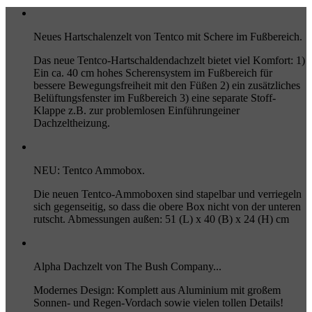
Neues Hartschalenzelt von Tentco mit Schere im Fußbereich.
Das neue Tentco-Hartschaldendachzelt bietet viel Komfort: 1)
Ein ca. 40 cm hohes Scherensystem im Fußbereich für
bessere Bewegungsfreiheit mit den Füßen 2) ein zusätzliches
Belüftungsfenster im Fußbereich 3) eine separate Stoff-
Klappe z.B. zur problemlosen Einführungeiner
Dachzeltheizung.
NEU: Tentco Ammobox.
Die neuen Tentco-Ammoboxen sind stapelbar und verriegeln
sich gegenseitig, so dass die obere Box nicht von der unteren
rutscht. Abmessungen außen: 51 (L) x 40 (B) x 24 (H) cm
Alpha Dachzelt von The Bush Company...
Modernes Design: Komplett aus Aluminium mit großem
Sonnen- und Regen-Vordach sowie vielen tollen Details!