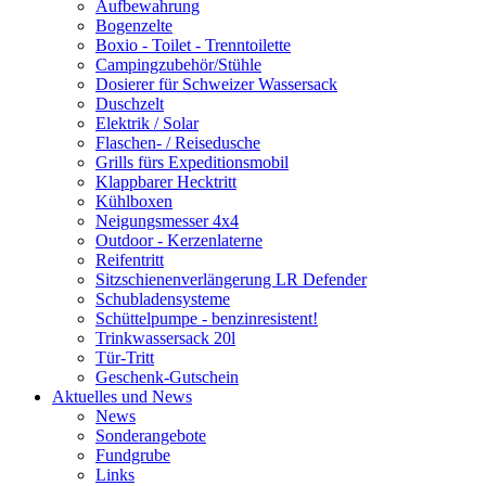
Aufbewahrung
Bogenzelte
Boxio - Toilet - Trenntoilette
Campingzubehör/Stühle
Dosierer für Schweizer Wassersack
Duschzelt
Elektrik / Solar
Flaschen- / Reisedusche
Grills fürs Expeditionsmobil
Klappbarer Hecktritt
Kühlboxen
Neigungsmesser 4x4
Outdoor - Kerzenlaterne
Reifentritt
Sitzschienenverlängerung LR Defender
Schubladensysteme
Schüttelpumpe - benzinresistent!
Trinkwassersack 20l
Tür-Tritt
Geschenk-Gutschein
Aktuelles und News
News
Sonderangebote
Fundgrube
Links