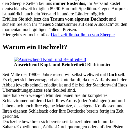
den Sheepie-Zelten bei uns
immer kostenlos
, ihr Versand kostet
deutschlandweit lediglich 89.90 Euro mit Spedition. Gegen Aufpreis
ist natürlich auch ein Versand in andere Länder möglich.
Erfüllen Sie sich jetzt den
Traum vom eigenen Dachzelt
und
sichern Sie sich Ihr "neues Schlafzimmer auf dem Autodach" zu den
momentan noch gültigen "alten" Preisen.
Hier geht's zu mehr Infos:
Dachzelt Jimba Jimba von Sheepie
Warum ein Dachzelt?
Ausreichend Kopf- und Beinfreiheit!
Bild: tour-tec
Seit Mitte der 1980er Jahre reisen wir selbst weltweit mit
Dachzelt
.
Es eignet sich hervorragend als Unterkunft, da der Auf- als auch der
Abbau jeweils schnell erledigt ist und Sie bei der Standortwahl Ihres
Übernachtungsplatzes sehr flexibel sind.
Innerhalb von wenigen Minuten bauen Sie ihr komplettes
Schlafzimmer auf dem Dach Ihres Autos (oder Anhängers) auf und
haben auch noch Ihre eigene Matratze, das eigene Kopfkissen und
Ihren eigenen Schlafsack oder Ihre Bettdecke bereits fertig im Zelt
gerichtet.
Dachzelte bewähren sich bereits seit Jahrzehnten nicht nur bei
Sahara-Expeditionen, Afrika-Durchquerungen oder auf den Pisten