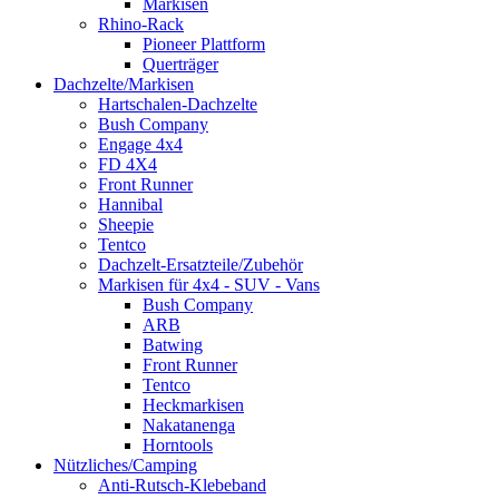
Markisen
Rhino-Rack
Pioneer Plattform
Querträger
Dachzelte/Markisen
Hartschalen-Dachzelte
Bush Company
Engage 4x4
FD 4X4
Front Runner
Hannibal
Sheepie
Tentco
Dachzelt-Ersatzteile/Zubehör
Markisen für 4x4 - SUV - Vans
Bush Company
ARB
Batwing
Front Runner
Tentco
Heckmarkisen
Nakatanenga
Horntools
Nützliches/Camping
Anti-Rutsch-Klebeband