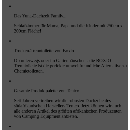
Das Yuna-Dachzelt Family...
Schlafzimmer für Mama, Papa und die Kinder mit 250cm x
200cm Fläche!
Trocken-Trenntoilette von Boxio
Ob unterwegs oder im Gartenhäuschen - die BOXIO
Trenntoilette ist die perfekte umweltfreundliche Alternative zu
Chemietoiletten.
Gesamte Produktpalette von Tentco
Seit Jahren vertreiben wir die robusten Dachzelte des
südafrikanischen Herstellers Tentco. Jetzt können wir auch
alle anderen Artikel des größten afrikanischen Produzenten
von Camping-Equipment anbieten.