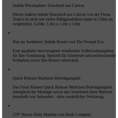
Stabile Privatsphäre: Duschzelt aus Canvas
Dieses äußerst stabile Duschzelt aus Canvas von der Firma
Tentco ist nicht mit vielen Billigprodukten made in China zu
vergleichen. Größe: 1,0m x 1,0m x 1,8m
Neu im Sortiment: Stabile Boxen von The Nomad Fox
Eine qualitativ hervorragend verarbeitete Aufbewahrungsbox
für Ihre Ausrüstung. Speziell für Abenteuer und professionelle
Feldarbeit sowie fürs Reisen entwickelt.
Quick Release Markisen Befestigungskit
Das Front Runner Quick Release Markisen-Befestigungskit
ermöglicht die Montage sowie das Abnehmen Ihrer Markise
innerhalb von Sekunden - ohne zusätzliches Werkzeug.
270° Heavy-Duty Markise von Bush Company