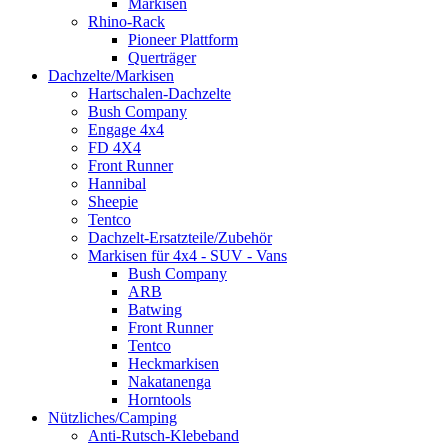
Markisen
Rhino-Rack
Pioneer Plattform
Querträger
Dachzelte/Markisen
Hartschalen-Dachzelte
Bush Company
Engage 4x4
FD 4X4
Front Runner
Hannibal
Sheepie
Tentco
Dachzelt-Ersatzteile/Zubehör
Markisen für 4x4 - SUV - Vans
Bush Company
ARB
Batwing
Front Runner
Tentco
Heckmarkisen
Nakatanenga
Horntools
Nützliches/Camping
Anti-Rutsch-Klebeband