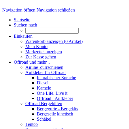
Navigation öffnen
Navigation schließen
Startseite
Suchen nach
Einkaufen
Warenkorb anzeigen (
0
Artikel)
Mein Konto
Merkzettel anzeigen
Zur Kasse gehen
Offroad und mehr...
Airline-Zurrschienen
Aufkleber für Offroad
In arabischer Sprache
Diesel
Kamele
One Life. Live it.
Offroad - Aufkleber
Offroad Bergehilfen
Bergegurte - Bergekits
Bergeseile kinetisch
Schäkel
Tentco