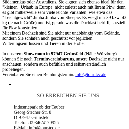
Südamerikas oder Australiens. Sie eignen sich ebenso ideal für den
"kleinen" Urlaub in Europa, nicht zuletzt auch mit Ihrem Pkw, denn
es gibt mittlerweile sehr viele leichte Varianten, wie etwa das
"Leichtgewicht" Jimba-Jimba von Sheepie. Es wiegt nur 39 bzw. 43
kg (je nach Größe) und ist, gerade was die Dachlast betrifft, speziell
für Pkw konstruiert.
Mit einem Dachzelt sind Sie nicht nur unabhängig vom Gelände,
sondern Sie schlafen auch geschützt vor jeglichen
Witterungseinflüssen und Tieren in der Höhe.
In unserem
Showroom in 97947 Grünsfeld
(Nähe Würzburg)
können Sie nach
Terminvereinbarung
unsere Dachzelte nicht nur
anschauen, sondern auch befühlen und selbstverständlich
probeliegen.
Vereinbaren Sie einen Beratungstermin:
info@tour-tec.de
SO ERREICHEN SIE UNS...
Industriepark ob der Tauber
Georg-Stecher-Str. 8
D-97947 Grünsfeld
Telefon: 09346/4179955
E-Mail: info@tour-tec.de