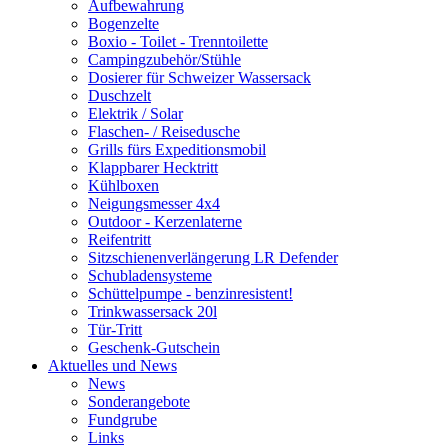
Aufbewahrung
Bogenzelte
Boxio - Toilet - Trenntoilette
Campingzubehör/Stühle
Dosierer für Schweizer Wassersack
Duschzelt
Elektrik / Solar
Flaschen- / Reisedusche
Grills fürs Expeditionsmobil
Klappbarer Hecktritt
Kühlboxen
Neigungsmesser 4x4
Outdoor - Kerzenlaterne
Reifentritt
Sitzschienenverlängerung LR Defender
Schubladensysteme
Schüttelpumpe - benzinresistent!
Trinkwassersack 20l
Tür-Tritt
Geschenk-Gutschein
Aktuelles und News
News
Sonderangebote
Fundgrube
Links