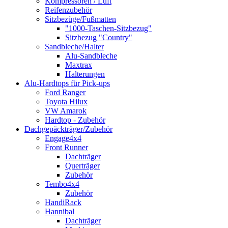
Kompressoren / Luft
Reifenzubehör
Sitzbezüge/Fußmatten
"1000-Taschen-Sitzbezug"
Sitzbezug "Country"
Sandbleche/Halter
Alu-Sandbleche
Maxtrax
Halterungen
Alu-Hardtops für Pick-ups
Ford Ranger
Toyota Hilux
VW Amarok
Hardtop - Zubehör
Dachgepäckträger/Zubehör
Engage4x4
Front Runner
Dachträger
Querträger
Zubehör
Tembo4x4
Zubehör
HandiRack
Hannibal
Dachträger