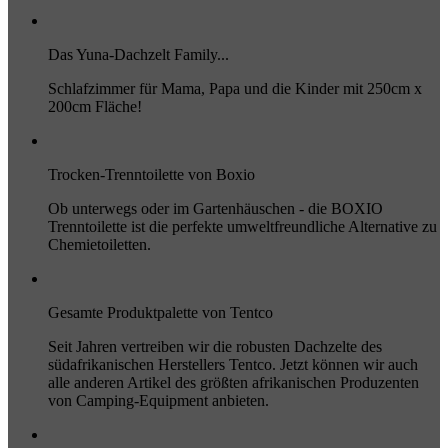
Das Yuna-Dachzelt Family...
Schlafzimmer für Mama, Papa und die Kinder mit 250cm x
200cm Fläche!
Trocken-Trenntoilette von Boxio
Ob unterwegs oder im Gartenhäuschen - die BOXIO
Trenntoilette ist die perfekte umweltfreundliche Alternative zu
Chemietoiletten.
Gesamte Produktpalette von Tentco
Seit Jahren vertreiben wir die robusten Dachzelte des
südafrikanischen Herstellers Tentco. Jetzt können wir auch
alle anderen Artikel des größten afrikanischen Produzenten
von Camping-Equipment anbieten.