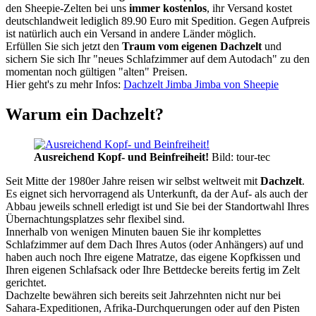
den Sheepie-Zelten bei uns
immer kostenlos
, ihr Versand kostet
deutschlandweit lediglich 89.90 Euro mit Spedition. Gegen Aufpreis
ist natürlich auch ein Versand in andere Länder möglich.
Erfüllen Sie sich jetzt den
Traum vom eigenen Dachzelt
und
sichern Sie sich Ihr "neues Schlafzimmer auf dem Autodach" zu den
momentan noch gültigen "alten" Preisen.
Hier geht's zu mehr Infos:
Dachzelt Jimba Jimba von Sheepie
Warum ein Dachzelt?
Ausreichend Kopf- und Beinfreiheit!
Bild: tour-tec
Seit Mitte der 1980er Jahre reisen wir selbst weltweit mit
Dachzelt
.
Es eignet sich hervorragend als Unterkunft, da der Auf- als auch der
Abbau jeweils schnell erledigt ist und Sie bei der Standortwahl Ihres
Übernachtungsplatzes sehr flexibel sind.
Innerhalb von wenigen Minuten bauen Sie ihr komplettes
Schlafzimmer auf dem Dach Ihres Autos (oder Anhängers) auf und
haben auch noch Ihre eigene Matratze, das eigene Kopfkissen und
Ihren eigenen Schlafsack oder Ihre Bettdecke bereits fertig im Zelt
gerichtet.
Dachzelte bewähren sich bereits seit Jahrzehnten nicht nur bei
Sahara-Expeditionen, Afrika-Durchquerungen oder auf den Pisten