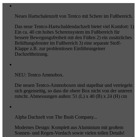
Neues Hartschalenzelt von Tentco mit Schere im Fußbereich.
Das neue Tentco-Hartschaldendachzelt bietet viel Komfort: 1)
Ein ca. 40 cm hohes Scherensystem im Fußbereich für
bessere Bewegungsfreiheit mit den Füßen 2) ein zusätzliches
Belüftungsfenster im Fußbereich 3) eine separate Stoff-
Klappe z.B. zur problemlosen Einführungeiner
Dachzeltheizung.
NEU: Tentco Ammobox.
Die neuen Tentco-Ammoboxen sind stapelbar und verriegeln
sich gegenseitig, so dass die obere Box nicht von der unteren
rutscht. Abmessungen außen: 51 (L) x 40 (B) x 24 (H) cm
Alpha Dachzelt von The Bush Company...
Modernes Design: Komplett aus Aluminium mit großem
Sonnen- und Regen-Vordach sowie vielen tollen Details!