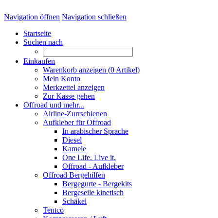
Navigation öffnen
Navigation schließen
Startseite
Suchen nach
Einkaufen
Warenkorb anzeigen (
0
Artikel)
Mein Konto
Merkzettel anzeigen
Zur Kasse gehen
Offroad und mehr...
Airline-Zurrschienen
Aufkleber für Offroad
In arabischer Sprache
Diesel
Kamele
One Life. Live it.
Offroad - Aufkleber
Offroad Bergehilfen
Bergegurte - Bergekits
Bergeseile kinetisch
Schäkel
Tentco