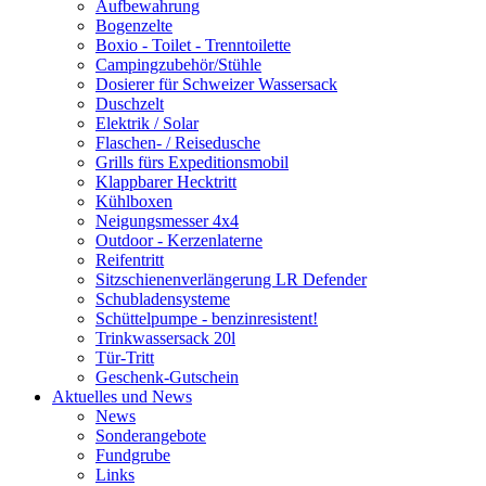
Aufbewahrung
Bogenzelte
Boxio - Toilet - Trenntoilette
Campingzubehör/Stühle
Dosierer für Schweizer Wassersack
Duschzelt
Elektrik / Solar
Flaschen- / Reisedusche
Grills fürs Expeditionsmobil
Klappbarer Hecktritt
Kühlboxen
Neigungsmesser 4x4
Outdoor - Kerzenlaterne
Reifentritt
Sitzschienenverlängerung LR Defender
Schubladensysteme
Schüttelpumpe - benzinresistent!
Trinkwassersack 20l
Tür-Tritt
Geschenk-Gutschein
Aktuelles und News
News
Sonderangebote
Fundgrube
Links