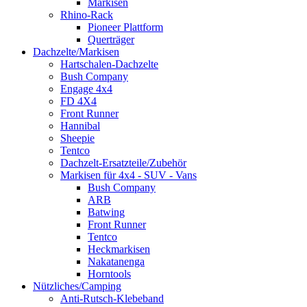
Markisen
Rhino-Rack
Pioneer Plattform
Querträger
Dachzelte/Markisen
Hartschalen-Dachzelte
Bush Company
Engage 4x4
FD 4X4
Front Runner
Hannibal
Sheepie
Tentco
Dachzelt-Ersatzteile/Zubehör
Markisen für 4x4 - SUV - Vans
Bush Company
ARB
Batwing
Front Runner
Tentco
Heckmarkisen
Nakatanenga
Horntools
Nützliches/Camping
Anti-Rutsch-Klebeband