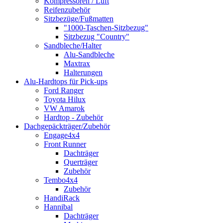
Kompressoren / Luft
Reifenzubehör
Sitzbezüge/Fußmatten
"1000-Taschen-Sitzbezug"
Sitzbezug "Country"
Sandbleche/Halter
Alu-Sandbleche
Maxtrax
Halterungen
Alu-Hardtops für Pick-ups
Ford Ranger
Toyota Hilux
VW Amarok
Hardtop - Zubehör
Dachgepäckträger/Zubehör
Engage4x4
Front Runner
Dachträger
Querträger
Zubehör
Tembo4x4
Zubehör
HandiRack
Hannibal
Dachträger