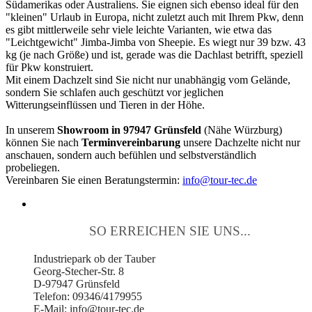
Südamerikas oder Australiens. Sie eignen sich ebenso ideal für den
"kleinen" Urlaub in Europa, nicht zuletzt auch mit Ihrem Pkw, denn
es gibt mittlerweile sehr viele leichte Varianten, wie etwa das
"Leichtgewicht" Jimba-Jimba von Sheepie. Es wiegt nur 39 bzw. 43
kg (je nach Größe) und ist, gerade was die Dachlast betrifft, speziell
für Pkw konstruiert.
Mit einem Dachzelt sind Sie nicht nur unabhängig vom Gelände,
sondern Sie schlafen auch geschützt vor jeglichen
Witterungseinflüssen und Tieren in der Höhe.
In unserem
Showroom in 97947 Grünsfeld
(Nähe Würzburg)
können Sie nach
Terminvereinbarung
unsere Dachzelte nicht nur
anschauen, sondern auch befühlen und selbstverständlich
probeliegen.
Vereinbaren Sie einen Beratungstermin:
info@tour-tec.de
SO ERREICHEN SIE UNS...
Industriepark ob der Tauber
Georg-Stecher-Str. 8
D-97947 Grünsfeld
Telefon: 09346/4179955
E-Mail: info@tour-tec.de