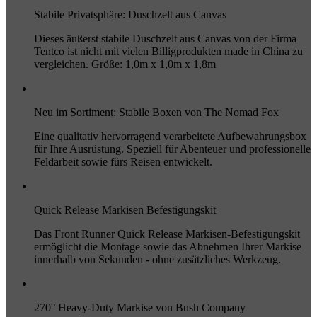
Stabile Privatsphäre: Duschzelt aus Canvas
Dieses äußerst stabile Duschzelt aus Canvas von der Firma
Tentco ist nicht mit vielen Billigprodukten made in China zu
vergleichen. Größe: 1,0m x 1,0m x 1,8m
Neu im Sortiment: Stabile Boxen von The Nomad Fox
Eine qualitativ hervorragend verarbeitete Aufbewahrungsbox
für Ihre Ausrüstung. Speziell für Abenteuer und professionelle
Feldarbeit sowie fürs Reisen entwickelt.
Quick Release Markisen Befestigungskit
Das Front Runner Quick Release Markisen-Befestigungskit
ermöglicht die Montage sowie das Abnehmen Ihrer Markise
innerhalb von Sekunden - ohne zusätzliches Werkzeug.
270° Heavy-Duty Markise von Bush Company