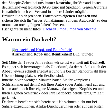
den Sheepie-Zelten bei uns
immer kostenlos
, ihr Versand kostet
deutschlandweit lediglich 89.90 Euro mit Spedition. Gegen Aufpreis
ist natürlich auch ein Versand in andere Länder möglich.
Erfüllen Sie sich jetzt den
Traum vom eigenen Dachzelt
und
sichern Sie sich Ihr "neues Schlafzimmer auf dem Autodach" zu den
momentan noch gültigen "alten" Preisen.
Hier geht's zu mehr Infos:
Dachzelt Jimba Jimba von Sheepie
Warum ein Dachzelt?
Ausreichend Kopf- und Beinfreiheit!
Bild: tour-tec
Seit Mitte der 1980er Jahre reisen wir selbst weltweit mit
Dachzelt
.
Es eignet sich hervorragend als Unterkunft, da der Auf- als auch der
Abbau jeweils schnell erledigt ist und Sie bei der Standortwahl Ihres
Übernachtungsplatzes sehr flexibel sind.
Innerhalb von wenigen Minuten bauen Sie ihr komplettes
Schlafzimmer auf dem Dach Ihres Autos (oder Anhängers) auf und
haben auch noch Ihre eigene Matratze, das eigene Kopfkissen und
Ihren eigenen Schlafsack oder Ihre Bettdecke bereits fertig im Zelt
gerichtet.
Dachzelte bewähren sich bereits seit Jahrzehnten nicht nur bei
Sahara-Expeditionen, Afrika-Durchquerungen oder auf den Pisten