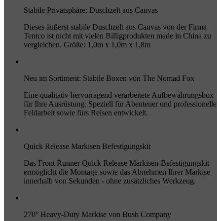
Stabile Privatsphäre: Duschzelt aus Canvas
Dieses äußerst stabile Duschzelt aus Canvas von der Firma
Tentco ist nicht mit vielen Billigprodukten made in China zu
vergleichen. Größe: 1,0m x 1,0m x 1,8m
Neu im Sortiment: Stabile Boxen von The Nomad Fox
Eine qualitativ hervorragend verarbeitete Aufbewahrungsbox
für Ihre Ausrüstung. Speziell für Abenteuer und professionelle
Feldarbeit sowie fürs Reisen entwickelt.
Quick Release Markisen Befestigungskit
Das Front Runner Quick Release Markisen-Befestigungskit
ermöglicht die Montage sowie das Abnehmen Ihrer Markise
innerhalb von Sekunden - ohne zusätzliches Werkzeug.
270° Heavy-Duty Markise von Bush Company