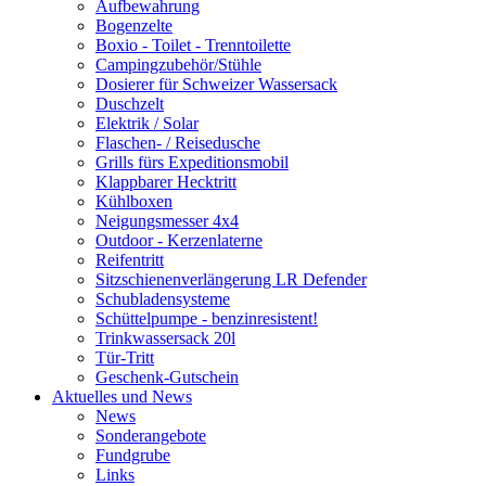
Aufbewahrung
Bogenzelte
Boxio - Toilet - Trenntoilette
Campingzubehör/Stühle
Dosierer für Schweizer Wassersack
Duschzelt
Elektrik / Solar
Flaschen- / Reisedusche
Grills fürs Expeditionsmobil
Klappbarer Hecktritt
Kühlboxen
Neigungsmesser 4x4
Outdoor - Kerzenlaterne
Reifentritt
Sitzschienenverlängerung LR Defender
Schubladensysteme
Schüttelpumpe - benzinresistent!
Trinkwassersack 20l
Tür-Tritt
Geschenk-Gutschein
Aktuelles und News
News
Sonderangebote
Fundgrube
Links