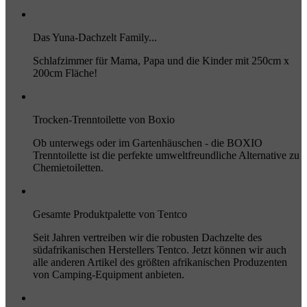
Das Yuna-Dachzelt Family...
Schlafzimmer für Mama, Papa und die Kinder mit 250cm x
200cm Fläche!
Trocken-Trenntoilette von Boxio
Ob unterwegs oder im Gartenhäuschen - die BOXIO
Trenntoilette ist die perfekte umweltfreundliche Alternative zu
Chemietoiletten.
Gesamte Produktpalette von Tentco
Seit Jahren vertreiben wir die robusten Dachzelte des
südafrikanischen Herstellers Tentco. Jetzt können wir auch
alle anderen Artikel des größten afrikanischen Produzenten
von Camping-Equipment anbieten.