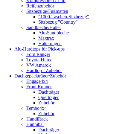
Kompressoren / Luft
Reifenzubehör
Sitzbezüge/Fußmatten
"1000-Taschen-Sitzbezug"
Sitzbezug "Country"
Sandbleche/Halter
Alu-Sandbleche
Maxtrax
Halterungen
Alu-Hardtops für Pick-ups
Ford Ranger
Toyota Hilux
VW Amarok
Hardtop - Zubehör
Dachgepäckträger/Zubehör
Engage4x4
Front Runner
Dachträger
Querträger
Zubehör
Tembo4x4
Zubehör
HandiRack
Hannibal
Dachträger