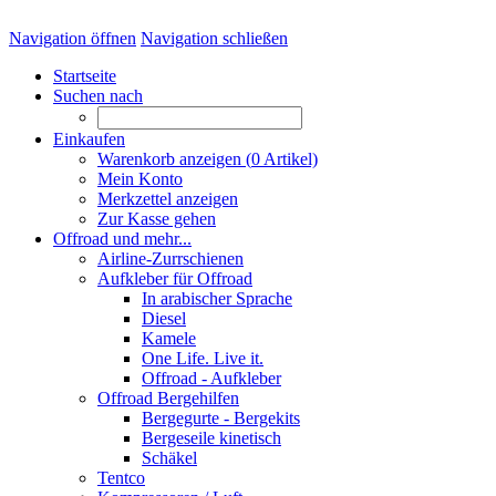
Navigation öffnen
Navigation schließen
Startseite
Suchen nach
Einkaufen
Warenkorb anzeigen (
0
Artikel)
Mein Konto
Merkzettel anzeigen
Zur Kasse gehen
Offroad und mehr...
Airline-Zurrschienen
Aufkleber für Offroad
In arabischer Sprache
Diesel
Kamele
One Life. Live it.
Offroad - Aufkleber
Offroad Bergehilfen
Bergegurte - Bergekits
Bergeseile kinetisch
Schäkel
Tentco