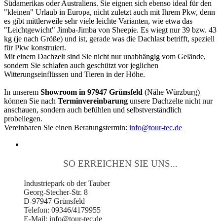
Südamerikas oder Australiens. Sie eignen sich ebenso ideal für den
"kleinen" Urlaub in Europa, nicht zuletzt auch mit Ihrem Pkw, denn
es gibt mittlerweile sehr viele leichte Varianten, wie etwa das
"Leichtgewicht" Jimba-Jimba von Sheepie. Es wiegt nur 39 bzw. 43
kg (je nach Größe) und ist, gerade was die Dachlast betrifft, speziell
für Pkw konstruiert.
Mit einem Dachzelt sind Sie nicht nur unabhängig vom Gelände,
sondern Sie schlafen auch geschützt vor jeglichen
Witterungseinflüssen und Tieren in der Höhe.
In unserem
Showroom in 97947 Grünsfeld
(Nähe Würzburg)
können Sie nach
Terminvereinbarung
unsere Dachzelte nicht nur
anschauen, sondern auch befühlen und selbstverständlich
probeliegen.
Vereinbaren Sie einen Beratungstermin:
info@tour-tec.de
SO ERREICHEN SIE UNS...
Industriepark ob der Tauber
Georg-Stecher-Str. 8
D-97947 Grünsfeld
Telefon: 09346/4179955
E-Mail: info@tour-tec.de