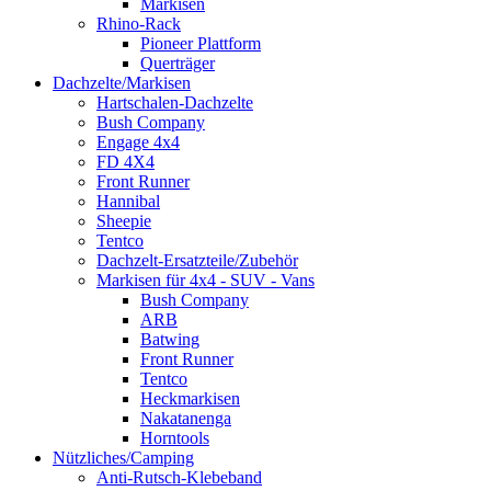
Markisen
Rhino-Rack
Pioneer Plattform
Querträger
Dachzelte/Markisen
Hartschalen-Dachzelte
Bush Company
Engage 4x4
FD 4X4
Front Runner
Hannibal
Sheepie
Tentco
Dachzelt-Ersatzteile/Zubehör
Markisen für 4x4 - SUV - Vans
Bush Company
ARB
Batwing
Front Runner
Tentco
Heckmarkisen
Nakatanenga
Horntools
Nützliches/Camping
Anti-Rutsch-Klebeband