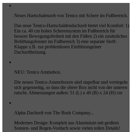
Neues Hartschalenzelt von Tentco mit Schere im Fußbereich.
Das neue Tentco-Hartschaldendachzelt bietet viel Komfort: 1)
Ein ca. 40 cm hohes Scherensystem im Fußbereich für
bessere Bewegungsfreiheit mit den Füßen 2) ein zusätzliches
Belüftungsfenster im Fußbereich 3) eine separate Stoff-
Klappe z.B. zur problemlosen Einführungeiner
Dachzeltheizung.
NEU: Tentco Ammobox.
Die neuen Tentco-Ammoboxen sind stapelbar und verriegeln
sich gegenseitig, so dass die obere Box nicht von der unteren
rutscht. Abmessungen außen: 51 (L) x 40 (B) x 24 (H) cm
Alpha Dachzelt von The Bush Company...
Modernes Design: Komplett aus Aluminium mit großem
Sonnen- und Regen-Vordach sowie vielen tollen Details!