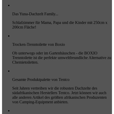
Das Yuna-Dachzelt Family...
Schlafzimmer für Mama, Papa und die Kinder mit 250cm x
200cm Fläche!
Trocken-Trenntoilette von Boxio
Ob unterwegs oder im Gartenhäuschen - die BOXIO
Trenntoilette ist die perfekte umweltfreundliche Alternative zu
Chemietoiletten.
Gesamte Produktpalette von Tentco
Seit Jahren vertreiben wir die robusten Dachzelte des
südafrikanischen Herstellers Tentco. Jetzt können wir auch
alle anderen Artikel des größten afrikanischen Produzenten
von Camping-Equipment anbieten.