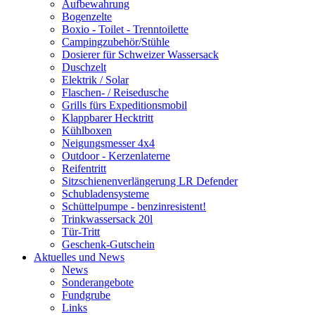
Aufbewahrung
Bogenzelte
Boxio - Toilet - Trenntoilette
Campingzubehör/Stühle
Dosierer für Schweizer Wassersack
Duschzelt
Elektrik / Solar
Flaschen- / Reisedusche
Grills fürs Expeditionsmobil
Klappbarer Hecktritt
Kühlboxen
Neigungsmesser 4x4
Outdoor - Kerzenlaterne
Reifentritt
Sitzschienenverlängerung LR Defender
Schubladensysteme
Schüttelpumpe - benzinresistent!
Trinkwassersack 20l
Tür-Tritt
Geschenk-Gutschein
Aktuelles und News
News
Sonderangebote
Fundgrube
Links