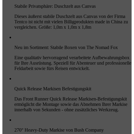
Stabile Privatsphäre: Duschzelt aus Canvas
Dieses äußerst stabile Duschzelt aus Canvas von der Firma
Tentco ist nicht mit vielen Billigprodukten made in China zu
vergleichen. Größe: 1,0m x 1,0m x 1,8m
Neu im Sortiment: Stabile Boxen von The Nomad Fox
Eine qualitativ hervorragend verarbeitete Aufbewahrungsbox
für Ihre Ausrüstung. Speziell für Abenteuer und professionelle
Feldarbeit sowie fürs Reisen entwickelt.
Quick Release Markisen Befestigungskit
Das Front Runner Quick Release Markisen-Befestigungskit
ermöglicht die Montage sowie das Abnehmen Ihrer Markise
innerhalb von Sekunden - ohne zusätzliches Werkzeug.
270° Heavy-Duty Markise von Bush Company