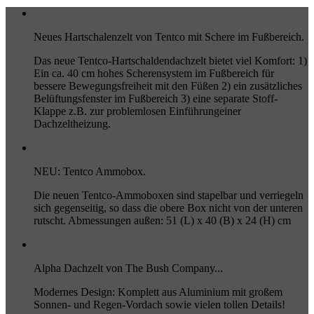
Neues Hartschalenzelt von Tentco mit Schere im Fußbereich.
Das neue Tentco-Hartschaldendachzelt bietet viel Komfort: 1)
Ein ca. 40 cm hohes Scherensystem im Fußbereich für
bessere Bewegungsfreiheit mit den Füßen 2) ein zusätzliches
Belüftungsfenster im Fußbereich 3) eine separate Stoff-
Klappe z.B. zur problemlosen Einführungeiner
Dachzeltheizung.
NEU: Tentco Ammobox.
Die neuen Tentco-Ammoboxen sind stapelbar und verriegeln
sich gegenseitig, so dass die obere Box nicht von der unteren
rutscht. Abmessungen außen: 51 (L) x 40 (B) x 24 (H) cm
Alpha Dachzelt von The Bush Company...
Modernes Design: Komplett aus Aluminium mit großem
Sonnen- und Regen-Vordach sowie vielen tollen Details!