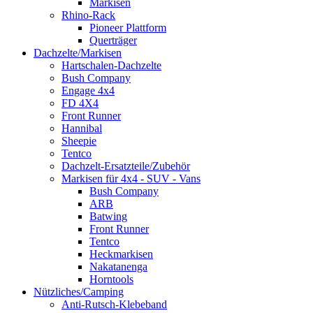
Markisen
Rhino-Rack
Pioneer Plattform
Querträger
Dachzelte/Markisen
Hartschalen-Dachzelte
Bush Company
Engage 4x4
FD 4X4
Front Runner
Hannibal
Sheepie
Tentco
Dachzelt-Ersatzteile/Zubehör
Markisen für 4x4 - SUV - Vans
Bush Company
ARB
Batwing
Front Runner
Tentco
Heckmarkisen
Nakatanenga
Horntools
Nützliches/Camping
Anti-Rutsch-Klebeband