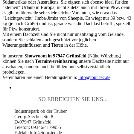
Südamerikas oder Australiens. Sie eignen sich ebenso ideal für den
"kleinen" Urlaub in Europa, nicht zuletzt auch mit Ihrem Pkw, denn
es gibt mittlerweile sehr viele leichte Varianten, wie etwa das
"Leichtgewicht" Jimba-Jimba von Sheepie. Es wiegt nur 39 bzw. 43
kg (je nach Größe) und ist, gerade was die Dachlast betrifft, speziell
für Pkw konstruiert.
Mit einem Dachzelt sind Sie nicht nur unabhängig vom Gelände,
sondern Sie schlafen auch geschützt vor jeglichen
Witterungseinflüssen und Tieren in der Höhe.
In unserem
Showroom in 97947 Grünsfeld
(Nähe Würzburg)
können Sie nach
Terminvereinbarung
unsere Dachzelte nicht nur
anschauen, sondern auch befühlen und selbstverständlich
probeliegen.
Vereinbaren Sie einen Beratungstermin:
info@tour-tec.de
SO ERREICHEN SIE UNS...
Industriepark ob der Tauber
Georg-Stecher-Str. 8
D-97947 Grünsfeld
Telefon: 09346/4179955
E-Mail: info@tour-tec.de