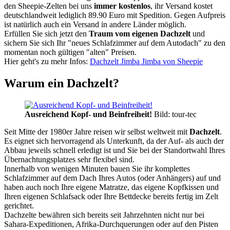
den Sheepie-Zelten bei uns
immer kostenlos
, ihr Versand kostet
deutschlandweit lediglich 89.90 Euro mit Spedition. Gegen Aufpreis
ist natürlich auch ein Versand in andere Länder möglich.
Erfüllen Sie sich jetzt den
Traum vom eigenen Dachzelt
und
sichern Sie sich Ihr "neues Schlafzimmer auf dem Autodach" zu den
momentan noch gültigen "alten" Preisen.
Hier geht's zu mehr Infos:
Dachzelt Jimba Jimba von Sheepie
Warum ein Dachzelt?
Ausreichend Kopf- und Beinfreiheit!
Bild: tour-tec
Seit Mitte der 1980er Jahre reisen wir selbst weltweit mit
Dachzelt
.
Es eignet sich hervorragend als Unterkunft, da der Auf- als auch der
Abbau jeweils schnell erledigt ist und Sie bei der Standortwahl Ihres
Übernachtungsplatzes sehr flexibel sind.
Innerhalb von wenigen Minuten bauen Sie ihr komplettes
Schlafzimmer auf dem Dach Ihres Autos (oder Anhängers) auf und
haben auch noch Ihre eigene Matratze, das eigene Kopfkissen und
Ihren eigenen Schlafsack oder Ihre Bettdecke bereits fertig im Zelt
gerichtet.
Dachzelte bewähren sich bereits seit Jahrzehnten nicht nur bei
Sahara-Expeditionen, Afrika-Durchquerungen oder auf den Pisten