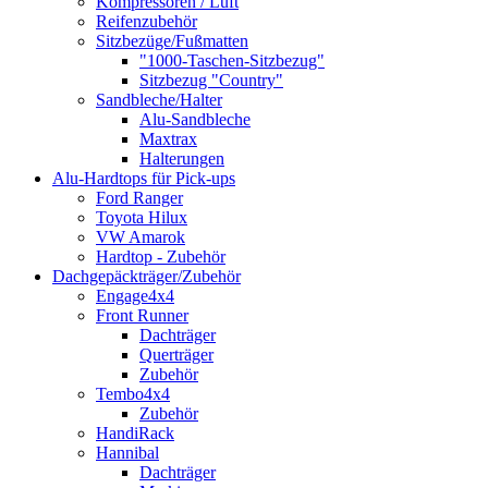
Kompressoren / Luft
Reifenzubehör
Sitzbezüge/Fußmatten
"1000-Taschen-Sitzbezug"
Sitzbezug "Country"
Sandbleche/Halter
Alu-Sandbleche
Maxtrax
Halterungen
Alu-Hardtops für Pick-ups
Ford Ranger
Toyota Hilux
VW Amarok
Hardtop - Zubehör
Dachgepäckträger/Zubehör
Engage4x4
Front Runner
Dachträger
Querträger
Zubehör
Tembo4x4
Zubehör
HandiRack
Hannibal
Dachträger