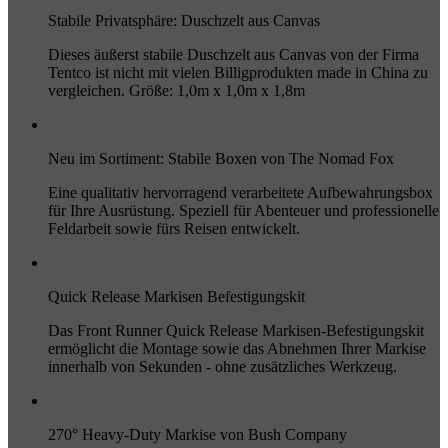
Stabile Privatsphäre: Duschzelt aus Canvas
Dieses äußerst stabile Duschzelt aus Canvas von der Firma
Tentco ist nicht mit vielen Billigprodukten made in China zu
vergleichen. Größe: 1,0m x 1,0m x 1,8m
Neu im Sortiment: Stabile Boxen von The Nomad Fox
Eine qualitativ hervorragend verarbeitete Aufbewahrungsbox
für Ihre Ausrüstung. Speziell für Abenteuer und professionelle
Feldarbeit sowie fürs Reisen entwickelt.
Quick Release Markisen Befestigungskit
Das Front Runner Quick Release Markisen-Befestigungskit
ermöglicht die Montage sowie das Abnehmen Ihrer Markise
innerhalb von Sekunden - ohne zusätzliches Werkzeug.
270° Heavy-Duty Markise von Bush Company