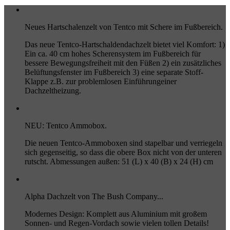
Neues Hartschalenzelt von Tentco mit Schere im Fußbereich.
Das neue Tentco-Hartschaldendachzelt bietet viel Komfort: 1)
Ein ca. 40 cm hohes Scherensystem im Fußbereich für
bessere Bewegungsfreiheit mit den Füßen 2) ein zusätzliches
Belüftungsfenster im Fußbereich 3) eine separate Stoff-
Klappe z.B. zur problemlosen Einführungeiner
Dachzeltheizung.
NEU: Tentco Ammobox.
Die neuen Tentco-Ammoboxen sind stapelbar und verriegeln
sich gegenseitig, so dass die obere Box nicht von der unteren
rutscht. Abmessungen außen: 51 (L) x 40 (B) x 24 (H) cm
Alpha Dachzelt von The Bush Company...
Modernes Design: Komplett aus Aluminium mit großem
Sonnen- und Regen-Vordach sowie vielen tollen Details!