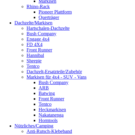
Markisen
Rhino-Rack
Pioneer Plattform
Querträger
Dachzelte/Markisen
Hartschalen-Dachzelte
Bush Company
Engage 4x4
FD 4X4
Front Runner
Hannibal
Sheepie
Tentco
Dachzelt-Ersatzteile/Zubehör
Markisen für 4x4 - SUV - Vans
Bush Company
ARB
Batwing
Front Runner
Tentco
Heckmarkisen
Nakatanenga
Horntools
Nützliches/Camping
Anti-Rutsch-Klebeband