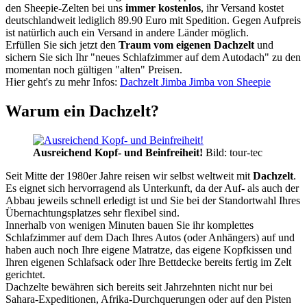
den Sheepie-Zelten bei uns
immer kostenlos
, ihr Versand kostet
deutschlandweit lediglich 89.90 Euro mit Spedition. Gegen Aufpreis
ist natürlich auch ein Versand in andere Länder möglich.
Erfüllen Sie sich jetzt den
Traum vom eigenen Dachzelt
und
sichern Sie sich Ihr "neues Schlafzimmer auf dem Autodach" zu den
momentan noch gültigen "alten" Preisen.
Hier geht's zu mehr Infos:
Dachzelt Jimba Jimba von Sheepie
Warum ein Dachzelt?
Ausreichend Kopf- und Beinfreiheit!
Bild: tour-tec
Seit Mitte der 1980er Jahre reisen wir selbst weltweit mit
Dachzelt
.
Es eignet sich hervorragend als Unterkunft, da der Auf- als auch der
Abbau jeweils schnell erledigt ist und Sie bei der Standortwahl Ihres
Übernachtungsplatzes sehr flexibel sind.
Innerhalb von wenigen Minuten bauen Sie ihr komplettes
Schlafzimmer auf dem Dach Ihres Autos (oder Anhängers) auf und
haben auch noch Ihre eigene Matratze, das eigene Kopfkissen und
Ihren eigenen Schlafsack oder Ihre Bettdecke bereits fertig im Zelt
gerichtet.
Dachzelte bewähren sich bereits seit Jahrzehnten nicht nur bei
Sahara-Expeditionen, Afrika-Durchquerungen oder auf den Pisten