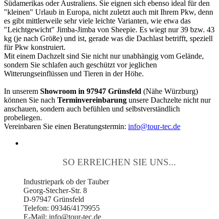
Südamerikas oder Australiens. Sie eignen sich ebenso ideal für den
"kleinen" Urlaub in Europa, nicht zuletzt auch mit Ihrem Pkw, denn
es gibt mittlerweile sehr viele leichte Varianten, wie etwa das
"Leichtgewicht" Jimba-Jimba von Sheepie. Es wiegt nur 39 bzw. 43
kg (je nach Größe) und ist, gerade was die Dachlast betrifft, speziell
für Pkw konstruiert.
Mit einem Dachzelt sind Sie nicht nur unabhängig vom Gelände,
sondern Sie schlafen auch geschützt vor jeglichen
Witterungseinflüssen und Tieren in der Höhe.
In unserem
Showroom in 97947 Grünsfeld
(Nähe Würzburg)
können Sie nach
Terminvereinbarung
unsere Dachzelte nicht nur
anschauen, sondern auch befühlen und selbstverständlich
probeliegen.
Vereinbaren Sie einen Beratungstermin:
info@tour-tec.de
SO ERREICHEN SIE UNS...
Industriepark ob der Tauber
Georg-Stecher-Str. 8
D-97947 Grünsfeld
Telefon: 09346/4179955
E-Mail: info@tour-tec.de