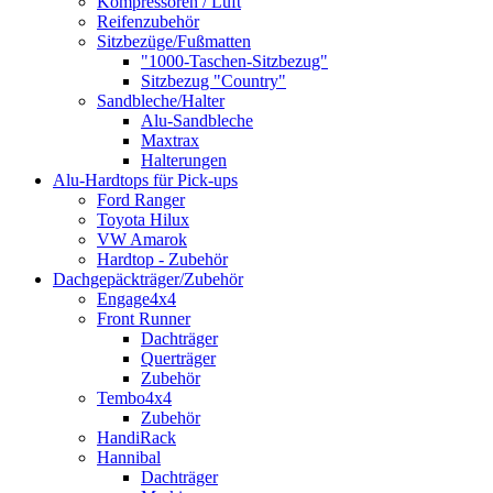
Kompressoren / Luft
Reifenzubehör
Sitzbezüge/Fußmatten
"1000-Taschen-Sitzbezug"
Sitzbezug "Country"
Sandbleche/Halter
Alu-Sandbleche
Maxtrax
Halterungen
Alu-Hardtops für Pick-ups
Ford Ranger
Toyota Hilux
VW Amarok
Hardtop - Zubehör
Dachgepäckträger/Zubehör
Engage4x4
Front Runner
Dachträger
Querträger
Zubehör
Tembo4x4
Zubehör
HandiRack
Hannibal
Dachträger