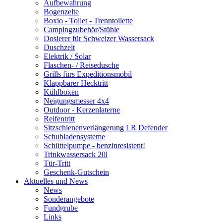
Aufbewahrung
Bogenzelte
Boxio - Toilet - Trenntoilette
Campingzubehör/Stühle
Dosierer für Schweizer Wassersack
Duschzelt
Elektrik / Solar
Flaschen- / Reisedusche
Grills fürs Expeditionsmobil
Klappbarer Hecktritt
Kühlboxen
Neigungsmesser 4x4
Outdoor - Kerzenlaterne
Reifentritt
Sitzschienenverlängerung LR Defender
Schubladensysteme
Schüttelpumpe - benzinresistent!
Trinkwassersack 20l
Tür-Tritt
Geschenk-Gutschein
Aktuelles und News
News
Sonderangebote
Fundgrube
Links