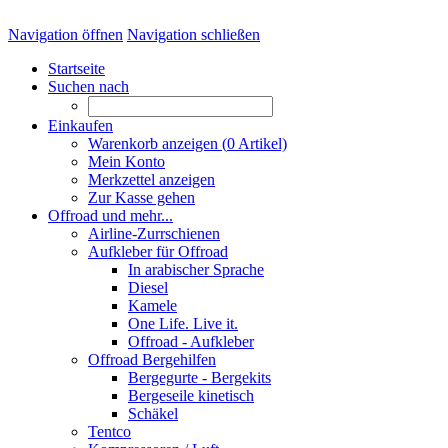
Navigation öffnen
Navigation schließen
Startseite
Suchen nach
Einkaufen
Warenkorb anzeigen (
0
Artikel)
Mein Konto
Merkzettel anzeigen
Zur Kasse gehen
Offroad und mehr...
Airline-Zurrschienen
Aufkleber für Offroad
In arabischer Sprache
Diesel
Kamele
One Life. Live it.
Offroad - Aufkleber
Offroad Bergehilfen
Bergegurte - Bergekits
Bergeseile kinetisch
Schäkel
Tentco