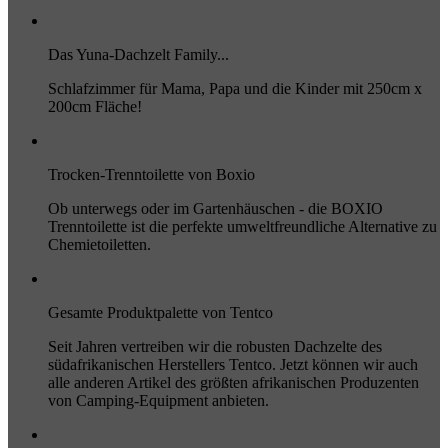
Das Yuna-Dachzelt Family...
Schlafzimmer für Mama, Papa und die Kinder mit 250cm x
200cm Fläche!
Trocken-Trenntoilette von Boxio
Ob unterwegs oder im Gartenhäuschen - die BOXIO
Trenntoilette ist die perfekte umweltfreundliche Alternative zu
Chemietoiletten.
Gesamte Produktpalette von Tentco
Seit Jahren vertreiben wir die robusten Dachzelte des
südafrikanischen Herstellers Tentco. Jetzt können wir auch
alle anderen Artikel des größten afrikanischen Produzenten
von Camping-Equipment anbieten.