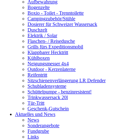
Aufbewahrung
Bogenzelte
Boxio - Toilet - Trenntoilette
Campingzubehör/Stühle
Dosierer für Schweizer Wassersack
Duschzelt
Elektrik / Solar
Flaschen- / Reisedusche
Grills fürs Expeditionsmobil
Klappbarer Hecktritt
Kühlboxen
Neigungsmesser 4x4
Outdoor - Kerzenlaterne
Reifentritt
Sitzschienenverlängerung LR Defender
Schubladensysteme
Schüttelpumpe - benzinresistent!
Trinkwassersack 20l
Tür-Tritt
Geschenk-Gutschein
Aktuelles und News
News
Sonderangebote
Fundgrube
Links