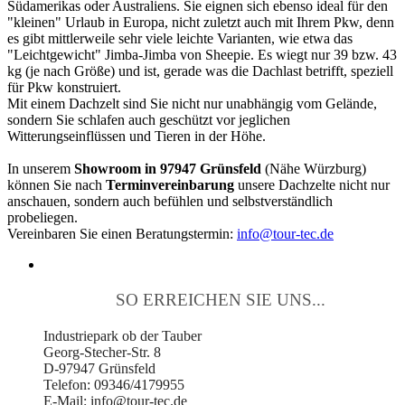
Südamerikas oder Australiens. Sie eignen sich ebenso ideal für den
"kleinen" Urlaub in Europa, nicht zuletzt auch mit Ihrem Pkw, denn
es gibt mittlerweile sehr viele leichte Varianten, wie etwa das
"Leichtgewicht" Jimba-Jimba von Sheepie. Es wiegt nur 39 bzw. 43
kg (je nach Größe) und ist, gerade was die Dachlast betrifft, speziell
für Pkw konstruiert.
Mit einem Dachzelt sind Sie nicht nur unabhängig vom Gelände,
sondern Sie schlafen auch geschützt vor jeglichen
Witterungseinflüssen und Tieren in der Höhe.
In unserem
Showroom in 97947 Grünsfeld
(Nähe Würzburg)
können Sie nach
Terminvereinbarung
unsere Dachzelte nicht nur
anschauen, sondern auch befühlen und selbstverständlich
probeliegen.
Vereinbaren Sie einen Beratungstermin:
info@tour-tec.de
SO ERREICHEN SIE UNS...
Industriepark ob der Tauber
Georg-Stecher-Str. 8
D-97947 Grünsfeld
Telefon: 09346/4179955
E-Mail: info@tour-tec.de