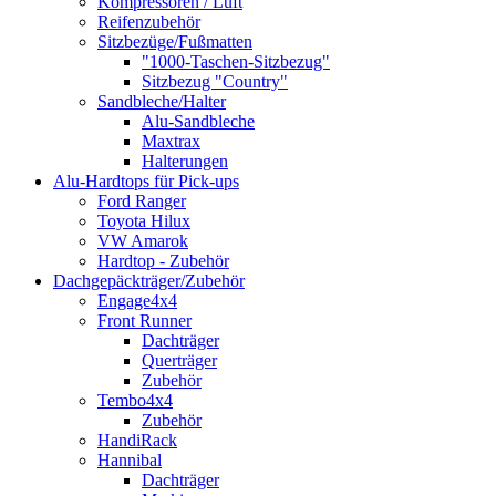
Kompressoren / Luft
Reifenzubehör
Sitzbezüge/Fußmatten
"1000-Taschen-Sitzbezug"
Sitzbezug "Country"
Sandbleche/Halter
Alu-Sandbleche
Maxtrax
Halterungen
Alu-Hardtops für Pick-ups
Ford Ranger
Toyota Hilux
VW Amarok
Hardtop - Zubehör
Dachgepäckträger/Zubehör
Engage4x4
Front Runner
Dachträger
Querträger
Zubehör
Tembo4x4
Zubehör
HandiRack
Hannibal
Dachträger