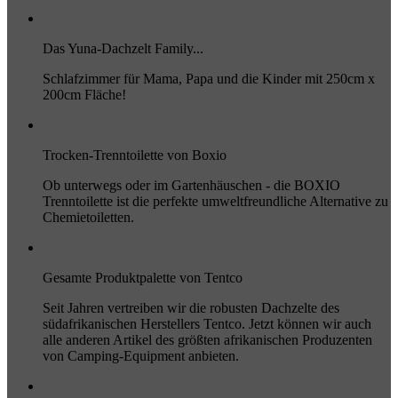
Das Yuna-Dachzelt Family...
Schlafzimmer für Mama, Papa und die Kinder mit 250cm x
200cm Fläche!
Trocken-Trenntoilette von Boxio
Ob unterwegs oder im Gartenhäuschen - die BOXIO
Trenntoilette ist die perfekte umweltfreundliche Alternative zu
Chemietoiletten.
Gesamte Produktpalette von Tentco
Seit Jahren vertreiben wir die robusten Dachzelte des
südafrikanischen Herstellers Tentco. Jetzt können wir auch
alle anderen Artikel des größten afrikanischen Produzenten
von Camping-Equipment anbieten.