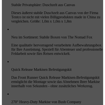
Stabile Privatsphäre: Duschzelt aus Canvas
Dieses äußerst stabile Duschzelt aus Canvas von der Firma
Tentco ist nicht mit vielen Billigprodukten made in China zu
vergleichen. Größe: 1,0m x 1,0m x 1,8m
Neu im Sortiment: Stabile Boxen von The Nomad Fox
Eine qualitativ hervorragend verarbeitete Aufbewahrungsbox
für Ihre Ausrüstung. Speziell für Abenteuer und professionelle
Feldarbeit sowie fürs Reisen entwickelt.
Quick Release Markisen Befestigungskit
Das Front Runner Quick Release Markisen-Befestigungskit
ermöglicht die Montage sowie das Abnehmen Ihrer Markise
innerhalb von Sekunden - ohne zusätzliches Werkzeug.
270° Heavy-Duty Markise von Bush Company