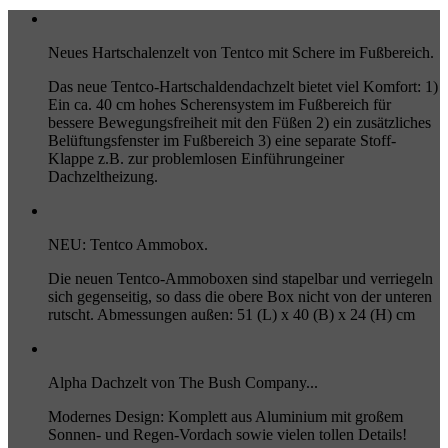
Neues Hartschalenzelt von Tentco mit Schere im Fußbereich.
Das neue Tentco-Hartschaldendachzelt bietet viel Komfort: 1)
Ein ca. 40 cm hohes Scherensystem im Fußbereich für
bessere Bewegungsfreiheit mit den Füßen 2) ein zusätzliches
Belüftungsfenster im Fußbereich 3) eine separate Stoff-
Klappe z.B. zur problemlosen Einführungeiner
Dachzeltheizung.
NEU: Tentco Ammobox.
Die neuen Tentco-Ammoboxen sind stapelbar und verriegeln
sich gegenseitig, so dass die obere Box nicht von der unteren
rutscht. Abmessungen außen: 51 (L) x 40 (B) x 24 (H) cm
Alpha Dachzelt von The Bush Company...
Modernes Design: Komplett aus Aluminium mit großem
Sonnen- und Regen-Vordach sowie vielen tollen Details!