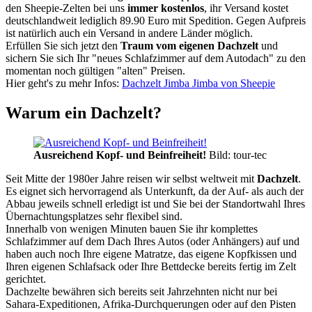
den Sheepie-Zelten bei uns
immer kostenlos
, ihr Versand kostet
deutschlandweit lediglich 89.90 Euro mit Spedition. Gegen Aufpreis
ist natürlich auch ein Versand in andere Länder möglich.
Erfüllen Sie sich jetzt den
Traum vom eigenen Dachzelt
und
sichern Sie sich Ihr "neues Schlafzimmer auf dem Autodach" zu den
momentan noch gültigen "alten" Preisen.
Hier geht's zu mehr Infos:
Dachzelt Jimba Jimba von Sheepie
Warum ein Dachzelt?
Ausreichend Kopf- und Beinfreiheit!
Bild: tour-tec
Seit Mitte der 1980er Jahre reisen wir selbst weltweit mit
Dachzelt
.
Es eignet sich hervorragend als Unterkunft, da der Auf- als auch der
Abbau jeweils schnell erledigt ist und Sie bei der Standortwahl Ihres
Übernachtungsplatzes sehr flexibel sind.
Innerhalb von wenigen Minuten bauen Sie ihr komplettes
Schlafzimmer auf dem Dach Ihres Autos (oder Anhängers) auf und
haben auch noch Ihre eigene Matratze, das eigene Kopfkissen und
Ihren eigenen Schlafsack oder Ihre Bettdecke bereits fertig im Zelt
gerichtet.
Dachzelte bewähren sich bereits seit Jahrzehnten nicht nur bei
Sahara-Expeditionen, Afrika-Durchquerungen oder auf den Pisten