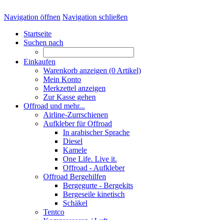
Navigation öffnen
Navigation schließen
Startseite
Suchen nach
Einkaufen
Warenkorb anzeigen (
0
Artikel)
Mein Konto
Merkzettel anzeigen
Zur Kasse gehen
Offroad und mehr...
Airline-Zurrschienen
Aufkleber für Offroad
In arabischer Sprache
Diesel
Kamele
One Life. Live it.
Offroad - Aufkleber
Offroad Bergehilfen
Bergegurte - Bergekits
Bergeseile kinetisch
Schäkel
Tentco