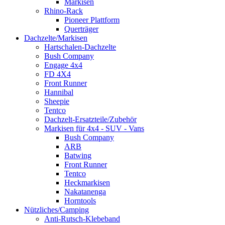
Markisen
Rhino-Rack
Pioneer Plattform
Querträger
Dachzelte/Markisen
Hartschalen-Dachzelte
Bush Company
Engage 4x4
FD 4X4
Front Runner
Hannibal
Sheepie
Tentco
Dachzelt-Ersatzteile/Zubehör
Markisen für 4x4 - SUV - Vans
Bush Company
ARB
Batwing
Front Runner
Tentco
Heckmarkisen
Nakatanenga
Horntools
Nützliches/Camping
Anti-Rutsch-Klebeband