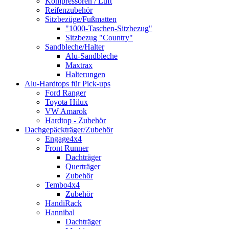
Kompressoren / Luft
Reifenzubehör
Sitzbezüge/Fußmatten
"1000-Taschen-Sitzbezug"
Sitzbezug "Country"
Sandbleche/Halter
Alu-Sandbleche
Maxtrax
Halterungen
Alu-Hardtops für Pick-ups
Ford Ranger
Toyota Hilux
VW Amarok
Hardtop - Zubehör
Dachgepäckträger/Zubehör
Engage4x4
Front Runner
Dachträger
Querträger
Zubehör
Tembo4x4
Zubehör
HandiRack
Hannibal
Dachträger