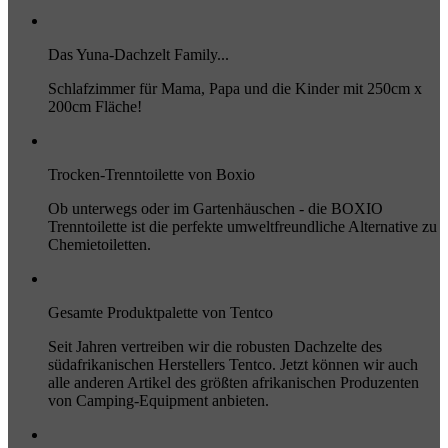
Das Yuna-Dachzelt Family...
Schlafzimmer für Mama, Papa und die Kinder mit 250cm x
200cm Fläche!
Trocken-Trenntoilette von Boxio
Ob unterwegs oder im Gartenhäuschen - die BOXIO
Trenntoilette ist die perfekte umweltfreundliche Alternative zu
Chemietoiletten.
Gesamte Produktpalette von Tentco
Seit Jahren vertreiben wir die robusten Dachzelte des
südafrikanischen Herstellers Tentco. Jetzt können wir auch
alle anderen Artikel des größten afrikanischen Produzenten
von Camping-Equipment anbieten.