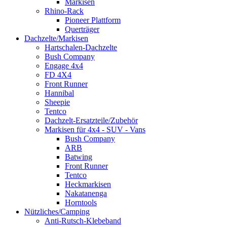
Markisen
Rhino-Rack
Pioneer Plattform
Querträger
Dachzelte/Markisen
Hartschalen-Dachzelte
Bush Company
Engage 4x4
FD 4X4
Front Runner
Hannibal
Sheepie
Tentco
Dachzelt-Ersatzteile/Zubehör
Markisen für 4x4 - SUV - Vans
Bush Company
ARB
Batwing
Front Runner
Tentco
Heckmarkisen
Nakatanenga
Horntools
Nützliches/Camping
Anti-Rutsch-Klebeband