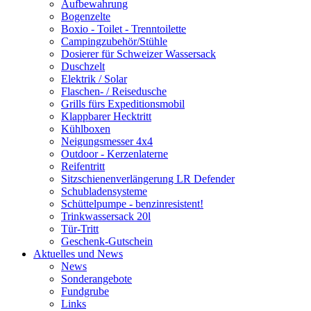
Aufbewahrung
Bogenzelte
Boxio - Toilet - Trenntoilette
Campingzubehör/Stühle
Dosierer für Schweizer Wassersack
Duschzelt
Elektrik / Solar
Flaschen- / Reisedusche
Grills fürs Expeditionsmobil
Klappbarer Hecktritt
Kühlboxen
Neigungsmesser 4x4
Outdoor - Kerzenlaterne
Reifentritt
Sitzschienenverlängerung LR Defender
Schubladensysteme
Schüttelpumpe - benzinresistent!
Trinkwassersack 20l
Tür-Tritt
Geschenk-Gutschein
Aktuelles und News
News
Sonderangebote
Fundgrube
Links