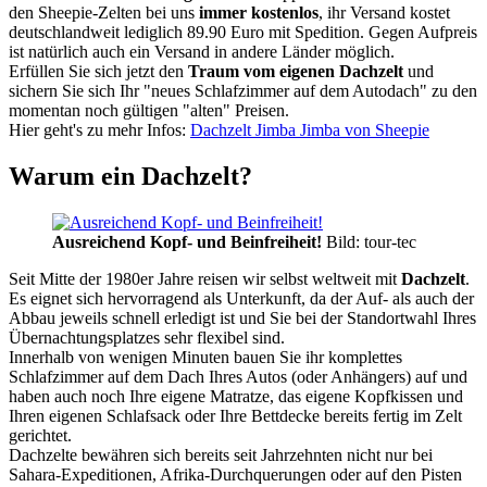
den Sheepie-Zelten bei uns
immer kostenlos
, ihr Versand kostet
deutschlandweit lediglich 89.90 Euro mit Spedition. Gegen Aufpreis
ist natürlich auch ein Versand in andere Länder möglich.
Erfüllen Sie sich jetzt den
Traum vom eigenen Dachzelt
und
sichern Sie sich Ihr "neues Schlafzimmer auf dem Autodach" zu den
momentan noch gültigen "alten" Preisen.
Hier geht's zu mehr Infos:
Dachzelt Jimba Jimba von Sheepie
Warum ein Dachzelt?
Ausreichend Kopf- und Beinfreiheit!
Bild: tour-tec
Seit Mitte der 1980er Jahre reisen wir selbst weltweit mit
Dachzelt
.
Es eignet sich hervorragend als Unterkunft, da der Auf- als auch der
Abbau jeweils schnell erledigt ist und Sie bei der Standortwahl Ihres
Übernachtungsplatzes sehr flexibel sind.
Innerhalb von wenigen Minuten bauen Sie ihr komplettes
Schlafzimmer auf dem Dach Ihres Autos (oder Anhängers) auf und
haben auch noch Ihre eigene Matratze, das eigene Kopfkissen und
Ihren eigenen Schlafsack oder Ihre Bettdecke bereits fertig im Zelt
gerichtet.
Dachzelte bewähren sich bereits seit Jahrzehnten nicht nur bei
Sahara-Expeditionen, Afrika-Durchquerungen oder auf den Pisten