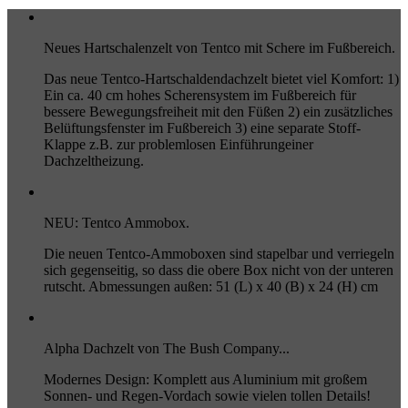
Neues Hartschalenzelt von Tentco mit Schere im Fußbereich.
Das neue Tentco-Hartschaldendachzelt bietet viel Komfort: 1)
Ein ca. 40 cm hohes Scherensystem im Fußbereich für
bessere Bewegungsfreiheit mit den Füßen 2) ein zusätzliches
Belüftungsfenster im Fußbereich 3) eine separate Stoff-
Klappe z.B. zur problemlosen Einführungeiner
Dachzeltheizung.
NEU: Tentco Ammobox.
Die neuen Tentco-Ammoboxen sind stapelbar und verriegeln
sich gegenseitig, so dass die obere Box nicht von der unteren
rutscht. Abmessungen außen: 51 (L) x 40 (B) x 24 (H) cm
Alpha Dachzelt von The Bush Company...
Modernes Design: Komplett aus Aluminium mit großem
Sonnen- und Regen-Vordach sowie vielen tollen Details!