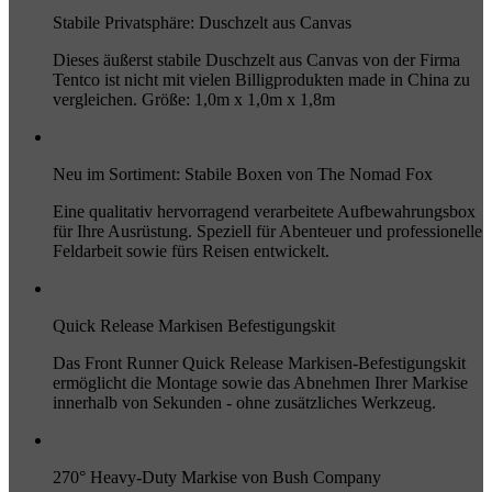
Stabile Privatsphäre: Duschzelt aus Canvas
Dieses äußerst stabile Duschzelt aus Canvas von der Firma
Tentco ist nicht mit vielen Billigprodukten made in China zu
vergleichen. Größe: 1,0m x 1,0m x 1,8m
Neu im Sortiment: Stabile Boxen von The Nomad Fox
Eine qualitativ hervorragend verarbeitete Aufbewahrungsbox
für Ihre Ausrüstung. Speziell für Abenteuer und professionelle
Feldarbeit sowie fürs Reisen entwickelt.
Quick Release Markisen Befestigungskit
Das Front Runner Quick Release Markisen-Befestigungskit
ermöglicht die Montage sowie das Abnehmen Ihrer Markise
innerhalb von Sekunden - ohne zusätzliches Werkzeug.
270° Heavy-Duty Markise von Bush Company