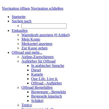
Navigation öffnen
Navigation schließen
Startseite
Suchen nach
Einkaufen
Warenkorb anzeigen (
0
Artikel)
Mein Konto
Merkzettel anzeigen
Zur Kasse gehen
Offroad und mehr...
Airline-Zurrschienen
Aufkleber für Offroad
In arabischer Sprache
Diesel
Kamele
One Life. Live it.
Offroad - Aufkleber
Offroad Bergehilfen
Bergegurte - Bergekits
Bergeseile kinetisch
Schäkel
Tentco