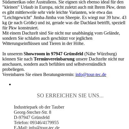
Südamerikas oder Australiens. Sie eignen sich ebenso ideal für den
"kleinen" Urlaub in Europa, nicht zuletzt auch mit Ihrem Pkw, denn
es gibt mittlerweile sehr viele leichte Varianten, wie etwa das
"Leichtgewicht" Jimba-Jimba von Sheepie. Es wiegt nur 39 bzw. 43
kg (je nach Größe) und ist, gerade was die Dachlast betrifft, speziell
für Pkw konstruiert.
Mit einem Dachzelt sind Sie nicht nur unabhängig vom Gelände,
sondern Sie schlafen auch geschützt vor jeglichen
Witterungseinflüssen und Tieren in der Höhe.
In unserem
Showroom in 97947 Grünsfeld
(Nähe Würzburg)
können Sie nach
Terminvereinbarung
unsere Dachzelte nicht nur
anschauen, sondern auch befühlen und selbstverständlich
probeliegen.
Vereinbaren Sie einen Beratungstermin:
info@tour-tec.de
SO ERREICHEN SIE UNS...
Industriepark ob der Tauber
Georg-Stecher-Str. 8
D-97947 Grünsfeld
Telefon: 09346/4179955
E-Mail: info@tour-tec.de