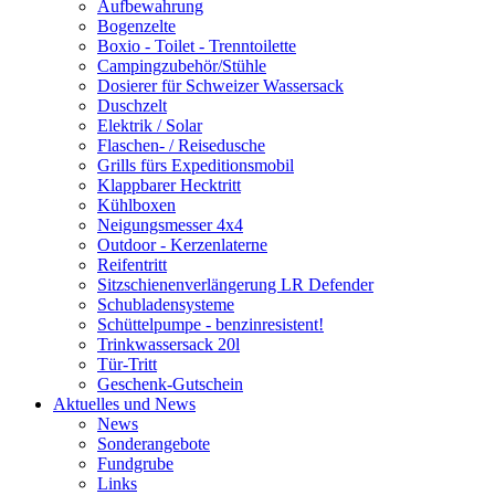
Aufbewahrung
Bogenzelte
Boxio - Toilet - Trenntoilette
Campingzubehör/Stühle
Dosierer für Schweizer Wassersack
Duschzelt
Elektrik / Solar
Flaschen- / Reisedusche
Grills fürs Expeditionsmobil
Klappbarer Hecktritt
Kühlboxen
Neigungsmesser 4x4
Outdoor - Kerzenlaterne
Reifentritt
Sitzschienenverlängerung LR Defender
Schubladensysteme
Schüttelpumpe - benzinresistent!
Trinkwassersack 20l
Tür-Tritt
Geschenk-Gutschein
Aktuelles und News
News
Sonderangebote
Fundgrube
Links