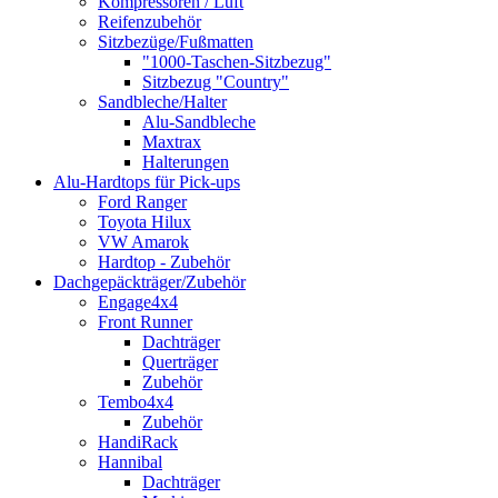
Kompressoren / Luft
Reifenzubehör
Sitzbezüge/Fußmatten
"1000-Taschen-Sitzbezug"
Sitzbezug "Country"
Sandbleche/Halter
Alu-Sandbleche
Maxtrax
Halterungen
Alu-Hardtops für Pick-ups
Ford Ranger
Toyota Hilux
VW Amarok
Hardtop - Zubehör
Dachgepäckträger/Zubehör
Engage4x4
Front Runner
Dachträger
Querträger
Zubehör
Tembo4x4
Zubehör
HandiRack
Hannibal
Dachträger