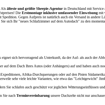
. Als
älteste und größte Sheepie-Agentur
in Deutschland mit Service-P
fstpreisen! Die
Erstmontage inklusive umfassender Einweisung
mit 
it Spedition. Gegen Aufpreis ist natürlich auch ein Versand in andere 
 Sie sich Ihr "neues Schlafzimmer auf dem Autodach" zu den momentan
s eignet sich hervorragend als Unterkunft, da der Auf- als auch der Abba
r auf dem Dach Ihres Autos (oder Anhängers) auf und haben auch noch
a-Expeditionen, Afrika-Durchquerungen oder auf den Pisten Südamerikas
tlerweile sehr viele leichte Varianten, wie etwa das "Leichtgewicht" J
rn Sie schlafen auch geschützt vor jeglichen Witterungseinflüssen und
n Sie nach
Terminvereinbarung
unsere Dachzelte nicht nur anschauen