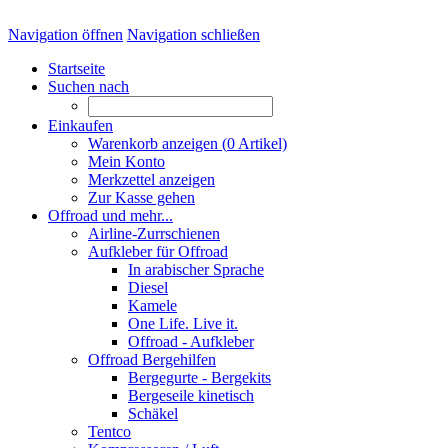
Navigation öffnen
Navigation schließen
Startseite
Suchen nach
Einkaufen
Warenkorb anzeigen (
0
Artikel)
Mein Konto
Merkzettel anzeigen
Zur Kasse gehen
Offroad und mehr...
Airline-Zurrschienen
Aufkleber für Offroad
In arabischer Sprache
Diesel
Kamele
One Life. Live it.
Offroad - Aufkleber
Offroad Bergehilfen
Bergegurte - Bergekits
Bergeseile kinetisch
Schäkel
Tentco