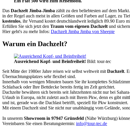
Ein Fiat 500 wird zum Reisemobil.
Das
Dachzelt
Jimba-Jimba
zählt zu den beliebtesten auf dem Markt
in der Regel auch meist in allen Größen und Farben auf Lager, zu Tie
kostenlos
, ihr Versand kostet deutschlandweit lediglich 89.90 Euro m
Erfüllen Sie sich jetzt den
Traum vom eigenen Dachzelt
und sichern
Hier geht's zu mehr Infos:
Dachzelt Jimba Jimba von Sheepie
Warum ein Dachzelt?
Ausreichend Kopf- und Beinfreiheit!
Bild: tour-tec
Seit Mitte der 1980er Jahre reisen wir selbst weltweit mit
Dachzelt
. E
Übernachtungsplatzes sehr flexibel sind.
Innerhalb von wenigen Minuten bauen Sie ihr komplettes Schlafzimme
Schlafsack oder Ihre Bettdecke bereits fertig im Zelt gerichtet.
Dachzelte bewähren sich bereits seit Jahrzehnten nicht nur bei Sahar
Urlaub in Europa, nicht zuletzt auch mit Ihrem Pkw, denn es gibt mit
und ist, gerade was die Dachlast betrifft, speziell für Pkw konstruiert.
Mit einem Dachzelt sind Sie nicht nur unabhängig vom Gelände, sonde
In unserem
Showroom in 97947 Grünsfeld
(Nähe Würzburg) könne
Vereinbaren Sie einen Beratungstermin:
info@tour-tec.de