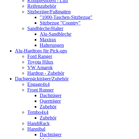
Kompressoren / Luft
Reifenzubehör
Sitzbezüge/Fußmatten
"1000-Taschen-Sitzbezug"
Sitzbezug "Country"
Sandbleche/Halter
Alu-Sandbleche
Maxtrax
Halterungen
Alu-Hardtops für Pick-ups
Ford Ranger
Toyota Hilux
VW Amarok
Hardtop - Zubehör
Dachgepäckträger/Zubehör
Engage4x4
Front Runner
Dachträger
Querträger
Zubehör
Tembo4x4
Zubehör
HandiRack
Hannibal
Dachträger