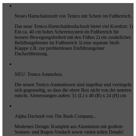
Neues Hartschalenzelt von Tentco mit Schere im Fußbereich.
Das neue Tentco-Hartschaldendachzelt bietet viel Komfort: 1)
Ein ca. 40 cm hohes Scherensystem im Fußbereich für
bessere Bewegungsfreiheit mit den Füßen 2) ein zusätzliches
Belüftungsfenster im Fußbereich 3) eine separate Stoff-
Klappe z.B. zur problemlosen Einführungeiner
Dachzeltheizung.
NEU: Tentco Ammobox.
Die neuen Tentco-Ammoboxen sind stapelbar und verriegeln
sich gegenseitig, so dass die obere Box nicht von der unteren
rutscht. Abmessungen außen: 51 (L) x 40 (B) x 24 (H) cm
Alpha Dachzelt von The Bush Company...
Modernes Design: Komplett aus Aluminium mit großem
Sonnen- und Regen-Vordach sowie vielen tollen Details!