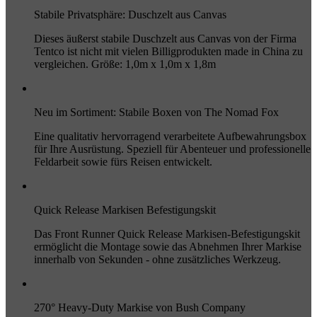
Stabile Privatsphäre: Duschzelt aus Canvas
Dieses äußerst stabile Duschzelt aus Canvas von der Firma
Tentco ist nicht mit vielen Billigprodukten made in China zu
vergleichen. Größe: 1,0m x 1,0m x 1,8m
Neu im Sortiment: Stabile Boxen von The Nomad Fox
Eine qualitativ hervorragend verarbeitete Aufbewahrungsbox
für Ihre Ausrüstung. Speziell für Abenteuer und professionelle
Feldarbeit sowie fürs Reisen entwickelt.
Quick Release Markisen Befestigungskit
Das Front Runner Quick Release Markisen-Befestigungskit
ermöglicht die Montage sowie das Abnehmen Ihrer Markise
innerhalb von Sekunden - ohne zusätzliches Werkzeug.
270° Heavy-Duty Markise von Bush Company