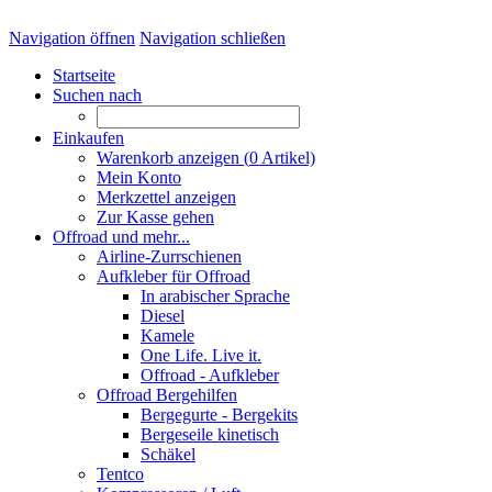
Navigation öffnen
Navigation schließen
Startseite
Suchen nach
Einkaufen
Warenkorb anzeigen (
0
Artikel)
Mein Konto
Merkzettel anzeigen
Zur Kasse gehen
Offroad und mehr...
Airline-Zurrschienen
Aufkleber für Offroad
In arabischer Sprache
Diesel
Kamele
One Life. Live it.
Offroad - Aufkleber
Offroad Bergehilfen
Bergegurte - Bergekits
Bergeseile kinetisch
Schäkel
Tentco