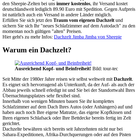
den Sheepie-Zelten bei uns
immer kostenlos
, ihr Versand kostet
deutschlandweit lediglich 89.90 Euro mit Spedition. Gegen Aufpreis
ist natürlich auch ein Versand in andere Länder möglich.
Erfüllen Sie sich jetzt den
Traum vom eigenen Dachzelt
und
sichern Sie sich Ihr "neues Schlafzimmer auf dem Autodach" zu den
momentan noch gültigen "alten" Preisen.
Hier geht's zu mehr Infos:
Dachzelt Jimba Jimba von Sheepie
Warum ein Dachzelt?
Ausreichend Kopf- und Beinfreiheit!
Bild: tour-tec
Seit Mitte der 1980er Jahre reisen wir selbst weltweit mit
Dachzelt
.
Es eignet sich hervorragend als Unterkunft, da der Auf- als auch der
Abbau jeweils schnell erledigt ist und Sie bei der Standortwahl Ihres
Übernachtungsplatzes sehr flexibel sind.
Innerhalb von wenigen Minuten bauen Sie ihr komplettes
Schlafzimmer auf dem Dach Ihres Autos (oder Anhängers) auf und
haben auch noch Ihre eigene Matratze, das eigene Kopfkissen und
Ihren eigenen Schlafsack oder Ihre Bettdecke bereits fertig im Zelt
gerichtet.
Dachzelte bewähren sich bereits seit Jahrzehnten nicht nur bei
Sahara-Expeditionen, Afrika-Durchquerungen oder auf den Pisten