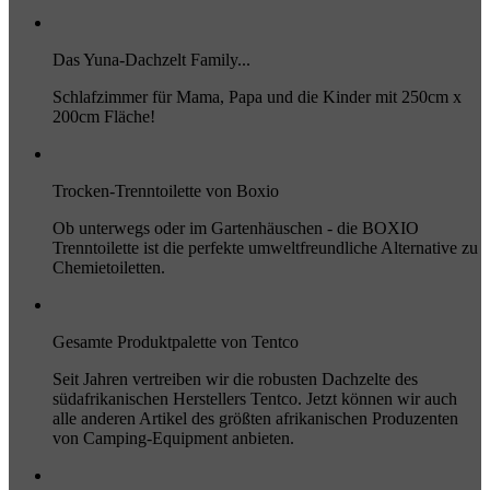
Das Yuna-Dachzelt Family...
Schlafzimmer für Mama, Papa und die Kinder mit 250cm x
200cm Fläche!
Trocken-Trenntoilette von Boxio
Ob unterwegs oder im Gartenhäuschen - die BOXIO
Trenntoilette ist die perfekte umweltfreundliche Alternative zu
Chemietoiletten.
Gesamte Produktpalette von Tentco
Seit Jahren vertreiben wir die robusten Dachzelte des
südafrikanischen Herstellers Tentco. Jetzt können wir auch
alle anderen Artikel des größten afrikanischen Produzenten
von Camping-Equipment anbieten.