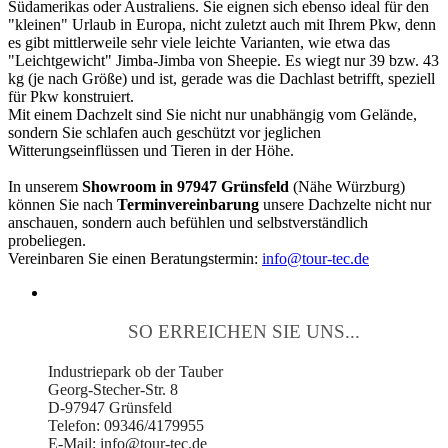
Südamerikas oder Australiens. Sie eignen sich ebenso ideal für den
"kleinen" Urlaub in Europa, nicht zuletzt auch mit Ihrem Pkw, denn
es gibt mittlerweile sehr viele leichte Varianten, wie etwa das
"Leichtgewicht" Jimba-Jimba von Sheepie. Es wiegt nur 39 bzw. 43
kg (je nach Größe) und ist, gerade was die Dachlast betrifft, speziell
für Pkw konstruiert.
Mit einem Dachzelt sind Sie nicht nur unabhängig vom Gelände,
sondern Sie schlafen auch geschützt vor jeglichen
Witterungseinflüssen und Tieren in der Höhe.
In unserem
Showroom in 97947 Grünsfeld
(Nähe Würzburg)
können Sie nach
Terminvereinbarung
unsere Dachzelte nicht nur
anschauen, sondern auch befühlen und selbstverständlich
probeliegen.
Vereinbaren Sie einen Beratungstermin:
info@tour-tec.de
SO ERREICHEN SIE UNS...
Industriepark ob der Tauber
Georg-Stecher-Str. 8
D-97947 Grünsfeld
Telefon: 09346/4179955
E-Mail: info@tour-tec.de