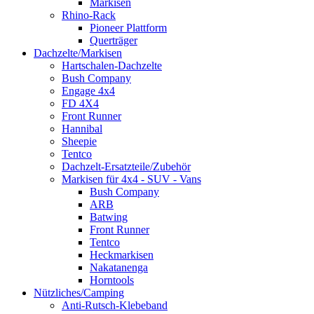
Markisen
Rhino-Rack
Pioneer Plattform
Querträger
Dachzelte/Markisen
Hartschalen-Dachzelte
Bush Company
Engage 4x4
FD 4X4
Front Runner
Hannibal
Sheepie
Tentco
Dachzelt-Ersatzteile/Zubehör
Markisen für 4x4 - SUV - Vans
Bush Company
ARB
Batwing
Front Runner
Tentco
Heckmarkisen
Nakatanenga
Horntools
Nützliches/Camping
Anti-Rutsch-Klebeband