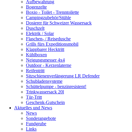
Aufbewahrung
Bogenzelte
Boxio - Toilet - Trenntoilette
Campingzubehör/Stühle
Dosierer für Schweizer Wassersack
Duschzelt
Elektrik / Solar
Flaschen- / Reisedusche
Grills fürs Expeditionsmobil
Klappbarer Hecktritt
Kühlboxen
Neigungsmesser 4x4
Outdoor - Kerzenlaterne
Reifentritt
Sitzschienenverlängerung LR Defender
Schubladensysteme
Schüttelpumpe - benzinresistent!
Trinkwassersack 20l
Tür-Tritt
Geschenk-Gutschein
Aktuelles und News
News
Sonderangebote
Fundgrube
Links