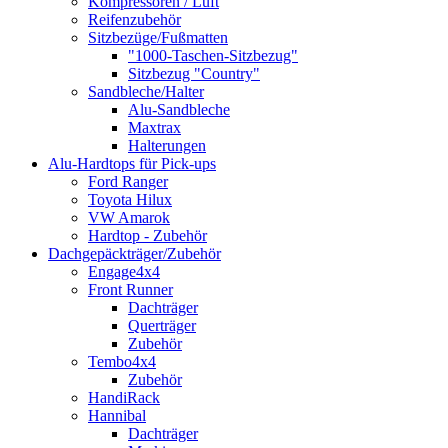
Kompressoren / Luft
Reifenzubehör
Sitzbezüge/Fußmatten
"1000-Taschen-Sitzbezug"
Sitzbezug "Country"
Sandbleche/Halter
Alu-Sandbleche
Maxtrax
Halterungen
Alu-Hardtops für Pick-ups
Ford Ranger
Toyota Hilux
VW Amarok
Hardtop - Zubehör
Dachgepäckträger/Zubehör
Engage4x4
Front Runner
Dachträger
Querträger
Zubehör
Tembo4x4
Zubehör
HandiRack
Hannibal
Dachträger