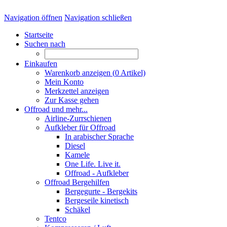
Navigation öffnen
Navigation schließen
Startseite
Suchen nach
Einkaufen
Warenkorb anzeigen (
0
Artikel)
Mein Konto
Merkzettel anzeigen
Zur Kasse gehen
Offroad und mehr...
Airline-Zurrschienen
Aufkleber für Offroad
In arabischer Sprache
Diesel
Kamele
One Life. Live it.
Offroad - Aufkleber
Offroad Bergehilfen
Bergegurte - Bergekits
Bergeseile kinetisch
Schäkel
Tentco