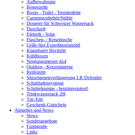
Aufbewahrung
Bogenzelte
Boxio - Toilet - Trenntoilette
Campingzubehör/Stühle
Dosierer für Schweizer Wassersack
Duschzelt
Elektrik / Solar
Flaschen- / Reisedusche
Grills fürs Expeditionsmobil
Klappbarer Hecktritt
Kühlboxen
Neigungsmesser 4x4
Outdoor - Kerzenlaterne
Reifentritt
Sitzschienenverlängerung LR Defender
Schubladensysteme
Schüttelpumpe - benzinresistent!
Trinkwassersack 20l
Tür-Tritt
Geschenk-Gutschein
Aktuelles und News
News
Sonderangebote
Fundgrube
Links