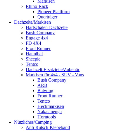
Markisen
Rhino-Rack
Pioneer Plattform
Querträger
Dachzelte/Markisen
Hartschalen-Dachzelte
Bush Company
Engage 4x4
FD 4X4
Front Runner
Hannibal
Sheepie
Tentco
Dachzelt-Ersatzteile/Zubehör
Markisen für 4x4 - SUV - Vans
Bush Company
ARB
Batwing
Front Runner
Tentco
Heckmarkisen
Nakatanenga
Horntools
Nützliches/Camping
Anti-Rutsch-Klebeband