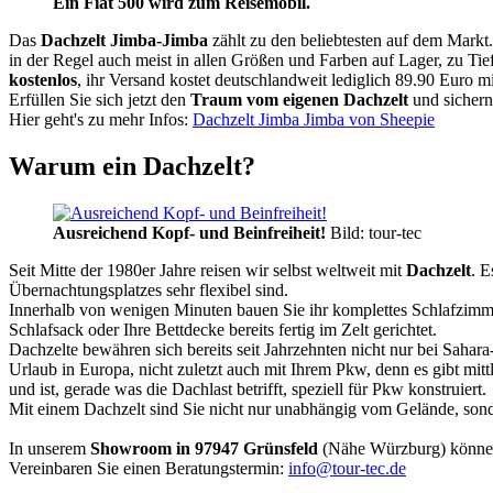
Ein Fiat 500 wird zum Reisemobil.
Das
Dachzelt
Jimba-Jimba
zählt zu den beliebtesten auf dem Markt
in der Regel auch meist in allen Größen und Farben auf Lager, zu Tie
kostenlos
, ihr Versand kostet deutschlandweit lediglich 89.90 Euro m
Erfüllen Sie sich jetzt den
Traum vom eigenen Dachzelt
und sichern
Hier geht's zu mehr Infos:
Dachzelt Jimba Jimba von Sheepie
Warum ein Dachzelt?
Ausreichend Kopf- und Beinfreiheit!
Bild: tour-tec
Seit Mitte der 1980er Jahre reisen wir selbst weltweit mit
Dachzelt
. E
Übernachtungsplatzes sehr flexibel sind.
Innerhalb von wenigen Minuten bauen Sie ihr komplettes Schlafzimme
Schlafsack oder Ihre Bettdecke bereits fertig im Zelt gerichtet.
Dachzelte bewähren sich bereits seit Jahrzehnten nicht nur bei Sahar
Urlaub in Europa, nicht zuletzt auch mit Ihrem Pkw, denn es gibt mit
und ist, gerade was die Dachlast betrifft, speziell für Pkw konstruiert.
Mit einem Dachzelt sind Sie nicht nur unabhängig vom Gelände, sonde
In unserem
Showroom in 97947 Grünsfeld
(Nähe Würzburg) könne
Vereinbaren Sie einen Beratungstermin:
info@tour-tec.de