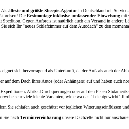
. Als
älteste und größte Sheepie-Agentur
in Deutschland mit Service-P
fstpreisen! Die
Erstmontage inklusive umfassender Einweisung
mit 
it Spedition. Gegen Aufpreis ist natürlich auch ein Versand in andere 
 Sie sich Ihr "neues Schlafzimmer auf dem Autodach" zu den momentan
s eignet sich hervorragend als Unterkunft, da der Auf- als auch der Abba
r auf dem Dach Ihres Autos (oder Anhängers) auf und haben auch noch
a-Expeditionen, Afrika-Durchquerungen oder auf den Pisten Südamerikas
tlerweile sehr viele leichte Varianten, wie etwa das "Leichtgewicht" J
rn Sie schlafen auch geschützt vor jeglichen Witterungseinflüssen und
n Sie nach
Terminvereinbarung
unsere Dachzelte nicht nur anschauen