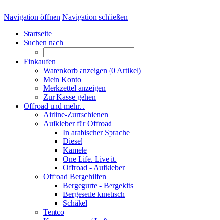
Navigation öffnen
Navigation schließen
Startseite
Suchen nach
Einkaufen
Warenkorb anzeigen (
0
Artikel)
Mein Konto
Merkzettel anzeigen
Zur Kasse gehen
Offroad und mehr...
Airline-Zurrschienen
Aufkleber für Offroad
In arabischer Sprache
Diesel
Kamele
One Life. Live it.
Offroad - Aufkleber
Offroad Bergehilfen
Bergegurte - Bergekits
Bergeseile kinetisch
Schäkel
Tentco