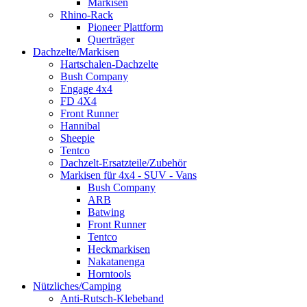
Markisen
Rhino-Rack
Pioneer Plattform
Querträger
Dachzelte/Markisen
Hartschalen-Dachzelte
Bush Company
Engage 4x4
FD 4X4
Front Runner
Hannibal
Sheepie
Tentco
Dachzelt-Ersatzteile/Zubehör
Markisen für 4x4 - SUV - Vans
Bush Company
ARB
Batwing
Front Runner
Tentco
Heckmarkisen
Nakatanenga
Horntools
Nützliches/Camping
Anti-Rutsch-Klebeband