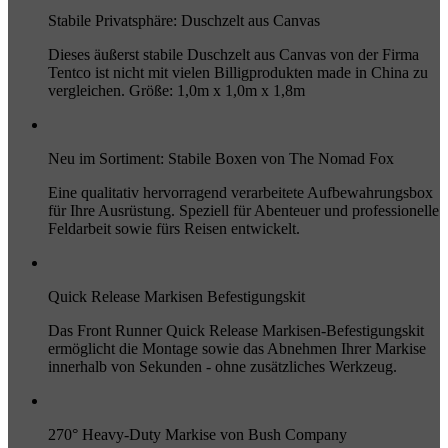
Stabile Privatsphäre: Duschzelt aus Canvas
Dieses äußerst stabile Duschzelt aus Canvas von der Firma
Tentco ist nicht mit vielen Billigprodukten made in China zu
vergleichen. Größe: 1,0m x 1,0m x 1,8m
Neu im Sortiment: Stabile Boxen von The Nomad Fox
Eine qualitativ hervorragend verarbeitete Aufbewahrungsbox
für Ihre Ausrüstung. Speziell für Abenteuer und professionelle
Feldarbeit sowie fürs Reisen entwickelt.
Quick Release Markisen Befestigungskit
Das Front Runner Quick Release Markisen-Befestigungskit
ermöglicht die Montage sowie das Abnehmen Ihrer Markise
innerhalb von Sekunden - ohne zusätzliches Werkzeug.
270° Heavy-Duty Markise von Bush Company