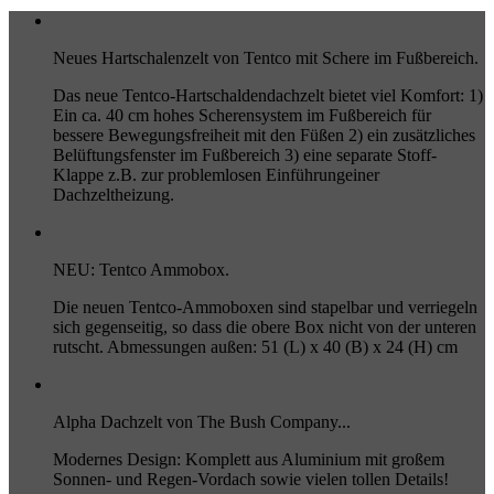
Neues Hartschalenzelt von Tentco mit Schere im Fußbereich.
Das neue Tentco-Hartschaldendachzelt bietet viel Komfort: 1)
Ein ca. 40 cm hohes Scherensystem im Fußbereich für
bessere Bewegungsfreiheit mit den Füßen 2) ein zusätzliches
Belüftungsfenster im Fußbereich 3) eine separate Stoff-
Klappe z.B. zur problemlosen Einführungeiner
Dachzeltheizung.
NEU: Tentco Ammobox.
Die neuen Tentco-Ammoboxen sind stapelbar und verriegeln
sich gegenseitig, so dass die obere Box nicht von der unteren
rutscht. Abmessungen außen: 51 (L) x 40 (B) x 24 (H) cm
Alpha Dachzelt von The Bush Company...
Modernes Design: Komplett aus Aluminium mit großem
Sonnen- und Regen-Vordach sowie vielen tollen Details!