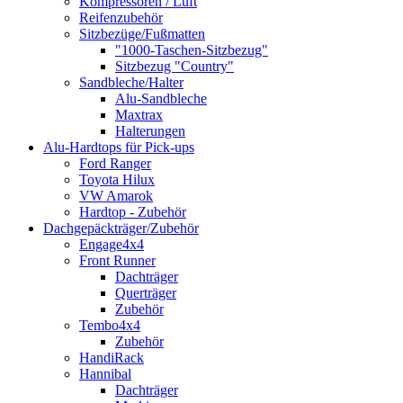
Kompressoren / Luft
Reifenzubehör
Sitzbezüge/Fußmatten
"1000-Taschen-Sitzbezug"
Sitzbezug "Country"
Sandbleche/Halter
Alu-Sandbleche
Maxtrax
Halterungen
Alu-Hardtops für Pick-ups
Ford Ranger
Toyota Hilux
VW Amarok
Hardtop - Zubehör
Dachgepäckträger/Zubehör
Engage4x4
Front Runner
Dachträger
Querträger
Zubehör
Tembo4x4
Zubehör
HandiRack
Hannibal
Dachträger