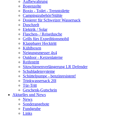
Aufbewahrung
Bogenzelte
Boxio - Toilet - Trenntoilette
Campingzubehör/Stühle
Dosierer für Schweizer Wassersack
Duschzelt
Elektrik / Solar
Flaschen- / Reisedusche
Grills fürs Expeditionsmobil
Klappbarer Hecktritt
Kühlboxen
Neigungsmesser 4x4
Outdoor - Kerzenlaterne
Reifentritt
Sitzschienenverlängerung LR Defender
Schubladensysteme
Schüttelpumpe - benzinresistent!
Trinkwassersack 20l
Tür-Tritt
Geschenk-Gutschein
Aktuelles und News
News
Sonderangebote
Fundgrube
Links