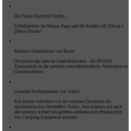
Das Yuna-Dachzelt Family...
Schlafzimmer für Mama, Papa und die Kinder mit 250cm x
200cm Fläche!
Trocken-Trenntoilette von Boxio
Ob unterwegs oder im Gartenhäuschen - die BOXIO
Trenntoilette ist die perfekte umweltfreundliche Alternative zu
Chemietoiletten.
Gesamte Produktpalette von Tentco
Seit Jahren vertreiben wir die robusten Dachzelte des
südafrikanischen Herstellers Tentco. Jetzt können wir auch
alle anderen Artikel des größten afrikanischen Produzenten
von Camping-Equipment anbieten.