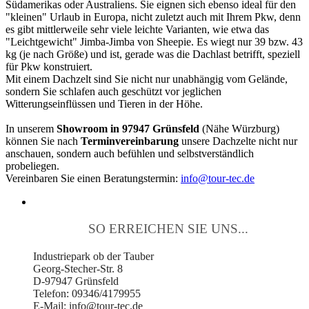
Südamerikas oder Australiens. Sie eignen sich ebenso ideal für den
"kleinen" Urlaub in Europa, nicht zuletzt auch mit Ihrem Pkw, denn
es gibt mittlerweile sehr viele leichte Varianten, wie etwa das
"Leichtgewicht" Jimba-Jimba von Sheepie. Es wiegt nur 39 bzw. 43
kg (je nach Größe) und ist, gerade was die Dachlast betrifft, speziell
für Pkw konstruiert.
Mit einem Dachzelt sind Sie nicht nur unabhängig vom Gelände,
sondern Sie schlafen auch geschützt vor jeglichen
Witterungseinflüssen und Tieren in der Höhe.
In unserem
Showroom in 97947 Grünsfeld
(Nähe Würzburg)
können Sie nach
Terminvereinbarung
unsere Dachzelte nicht nur
anschauen, sondern auch befühlen und selbstverständlich
probeliegen.
Vereinbaren Sie einen Beratungstermin:
info@tour-tec.de
SO ERREICHEN SIE UNS...
Industriepark ob der Tauber
Georg-Stecher-Str. 8
D-97947 Grünsfeld
Telefon: 09346/4179955
E-Mail: info@tour-tec.de