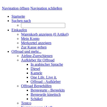
Navigation öffnen
Navigation schließen
Startseite
Suchen nach
Einkaufen
Warenkorb anzeigen (
0
Artikel)
Mein Konto
Merkzettel anzeigen
Zur Kasse gehen
Offroad und mehr...
Airline-Zurrschienen
Aufkleber für Offroad
In arabischer Sprache
Diesel
Kamele
One Life. Live it.
Offroad - Aufkleber
Offroad Bergehilfen
Bergegurte - Bergekits
Bergeseile kinetisch
Schäkel
Tentco