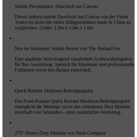
Stabile Privatsphäre: Duschzelt aus Canvas
Dieses äußerst stabile Duschzelt aus Canvas von der Firma
Tentco ist nicht mit vielen Billigprodukten made in China zu
vergleichen. Größe: 1,0m x 1,0m x 1,8m
Neu im Sortiment: Stabile Boxen von The Nomad Fox
Eine qualitativ hervorragend verarbeitete Aufbewahrungsbox
für Ihre Ausrüstung. Speziell für Abenteuer und professionelle
Feldarbeit sowie fürs Reisen entwickelt.
Quick Release Markisen Befestigungskit
Das Front Runner Quick Release Markisen-Befestigungskit
ermöglicht die Montage sowie das Abnehmen Ihrer Markise
innerhalb von Sekunden - ohne zusätzliches Werkzeug.
270° Heavy-Duty Markise von Bush Company