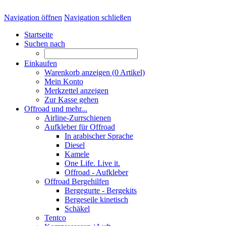
Navigation öffnen
Navigation schließen
Startseite
Suchen nach
Einkaufen
Warenkorb anzeigen (
0
Artikel)
Mein Konto
Merkzettel anzeigen
Zur Kasse gehen
Offroad und mehr...
Airline-Zurrschienen
Aufkleber für Offroad
In arabischer Sprache
Diesel
Kamele
One Life. Live it.
Offroad - Aufkleber
Offroad Bergehilfen
Bergegurte - Bergekits
Bergeseile kinetisch
Schäkel
Tentco