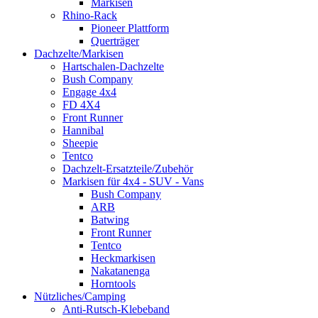
Markisen
Rhino-Rack
Pioneer Plattform
Querträger
Dachzelte/Markisen
Hartschalen-Dachzelte
Bush Company
Engage 4x4
FD 4X4
Front Runner
Hannibal
Sheepie
Tentco
Dachzelt-Ersatzteile/Zubehör
Markisen für 4x4 - SUV - Vans
Bush Company
ARB
Batwing
Front Runner
Tentco
Heckmarkisen
Nakatanenga
Horntools
Nützliches/Camping
Anti-Rutsch-Klebeband