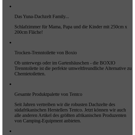
Das Yuna-Dachzelt Family...
Schlafzimmer für Mama, Papa und die Kinder mit 250cm x
200cm Fläche!
Trocken-Trenntoilette von Boxio
Ob unterwegs oder im Gartenhäuschen - die BOXIO
Trenntoilette ist die perfekte umweltfreundliche Alternative zu
Chemietoiletten.
Gesamte Produktpalette von Tentco
Seit Jahren vertreiben wir die robusten Dachzelte des
südafrikanischen Herstellers Tentco. Jetzt können wir auch
alle anderen Artikel des größten afrikanischen Produzenten
von Camping-Equipment anbieten.