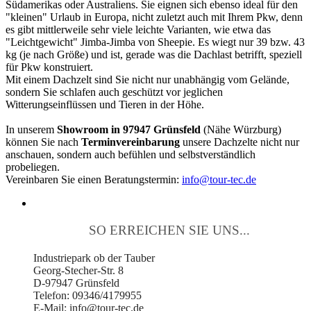
Südamerikas oder Australiens. Sie eignen sich ebenso ideal für den
"kleinen" Urlaub in Europa, nicht zuletzt auch mit Ihrem Pkw, denn
es gibt mittlerweile sehr viele leichte Varianten, wie etwa das
"Leichtgewicht" Jimba-Jimba von Sheepie. Es wiegt nur 39 bzw. 43
kg (je nach Größe) und ist, gerade was die Dachlast betrifft, speziell
für Pkw konstruiert.
Mit einem Dachzelt sind Sie nicht nur unabhängig vom Gelände,
sondern Sie schlafen auch geschützt vor jeglichen
Witterungseinflüssen und Tieren in der Höhe.
In unserem
Showroom in 97947 Grünsfeld
(Nähe Würzburg)
können Sie nach
Terminvereinbarung
unsere Dachzelte nicht nur
anschauen, sondern auch befühlen und selbstverständlich
probeliegen.
Vereinbaren Sie einen Beratungstermin:
info@tour-tec.de
SO ERREICHEN SIE UNS...
Industriepark ob der Tauber
Georg-Stecher-Str. 8
D-97947 Grünsfeld
Telefon: 09346/4179955
E-Mail: info@tour-tec.de