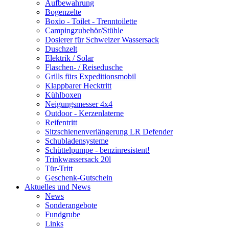
Aufbewahrung
Bogenzelte
Boxio - Toilet - Trenntoilette
Campingzubehör/Stühle
Dosierer für Schweizer Wassersack
Duschzelt
Elektrik / Solar
Flaschen- / Reisedusche
Grills fürs Expeditionsmobil
Klappbarer Hecktritt
Kühlboxen
Neigungsmesser 4x4
Outdoor - Kerzenlaterne
Reifentritt
Sitzschienenverlängerung LR Defender
Schubladensysteme
Schüttelpumpe - benzinresistent!
Trinkwassersack 20l
Tür-Tritt
Geschenk-Gutschein
Aktuelles und News
News
Sonderangebote
Fundgrube
Links