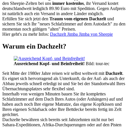
den Sheepie-Zelten bei uns
immer kostenlos
, ihr Versand kostet
deutschlandweit lediglich 89.90 Euro mit Spedition. Gegen Aufpreis
ist natürlich auch ein Versand in andere Länder möglich.
Erfüllen Sie sich jetzt den
Traum vom eigenen Dachzelt
und
sichern Sie sich Ihr "neues Schlafzimmer auf dem Autodach" zu den
momentan noch gültigen "alten" Preisen.
Hier geht's zu mehr Infos:
Dachzelt Jimba Jimba von Sheepie
Warum ein Dachzelt?
Ausreichend Kopf- und Beinfreiheit!
Bild: tour-tec
Seit Mitte der 1980er Jahre reisen wir selbst weltweit mit
Dachzelt
.
Es eignet sich hervorragend als Unterkunft, da der Auf- als auch der
Abbau jeweils schnell erledigt ist und Sie bei der Standortwahl Ihres
Übernachtungsplatzes sehr flexibel sind.
Innerhalb von wenigen Minuten bauen Sie ihr komplettes
Schlafzimmer auf dem Dach Ihres Autos (oder Anhängers) auf und
haben auch noch Ihre eigene Matratze, das eigene Kopfkissen und
Ihren eigenen Schlafsack oder Ihre Bettdecke bereits fertig im Zelt
gerichtet.
Dachzelte bewähren sich bereits seit Jahrzehnten nicht nur bei
Sahara-Expeditionen, Afrika-Durchquerungen oder auf den Pisten