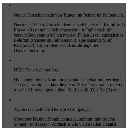
Neues Hartschalenzelt von Tentco mit Schere im Fußbereich.
Das neue Tentco-Hartschaldendachzelt bietet viel Komfort: 1)
Ein ca. 40 cm hohes Scherensystem im Fußbereich für
bessere Bewegungsfreiheit mit den Füßen 2) ein zusätzliches
Belüftungsfenster im Fußbereich 3) eine separate Stoff-
Klappe z.B. zur problemlosen Einführungeiner
Dachzeltheizung.
NEU: Tentco Ammobox.
Die neuen Tentco-Ammoboxen sind stapelbar und verriegeln
sich gegenseitig, so dass die obere Box nicht von der unteren
rutscht. Abmessungen außen: 51 (L) x 40 (B) x 24 (H) cm
Alpha Dachzelt von The Bush Company...
Modernes Design: Komplett aus Aluminium mit großem
Sonnen- und Regen-Vordach sowie vielen tollen Details!