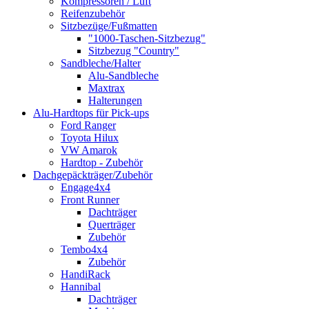
Kompressoren / Luft
Reifenzubehör
Sitzbezüge/Fußmatten
"1000-Taschen-Sitzbezug"
Sitzbezug "Country"
Sandbleche/Halter
Alu-Sandbleche
Maxtrax
Halterungen
Alu-Hardtops für Pick-ups
Ford Ranger
Toyota Hilux
VW Amarok
Hardtop - Zubehör
Dachgepäckträger/Zubehör
Engage4x4
Front Runner
Dachträger
Querträger
Zubehör
Tembo4x4
Zubehör
HandiRack
Hannibal
Dachträger