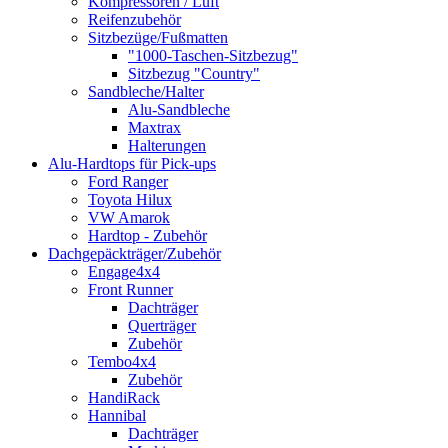
Kompressoren / Luft
Reifenzubehör
Sitzbezüge/Fußmatten
"1000-Taschen-Sitzbezug"
Sitzbezug "Country"
Sandbleche/Halter
Alu-Sandbleche
Maxtrax
Halterungen
Alu-Hardtops für Pick-ups
Ford Ranger
Toyota Hilux
VW Amarok
Hardtop - Zubehör
Dachgepäckträger/Zubehör
Engage4x4
Front Runner
Dachträger
Querträger
Zubehör
Tembo4x4
Zubehör
HandiRack
Hannibal
Dachträger