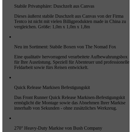
Stabile Privatsphäre: Duschzelt aus Canvas
Dieses äußerst stabile Duschzelt aus Canvas von der Firma
Tentco ist nicht mit vielen Billigprodukten made in China zu
vergleichen. Größe: 1,0m x 1,0m x 1,8m
Neu im Sortiment: Stabile Boxen von The Nomad Fox
Eine qualitativ hervorragend verarbeitete Aufbewahrungsbox
für Ihre Ausrüstung. Speziell für Abenteuer und professionelle
Feldarbeit sowie fürs Reisen entwickelt.
Quick Release Markisen Befestigungskit
Das Front Runner Quick Release Markisen-Befestigungskit
ermöglicht die Montage sowie das Abnehmen Ihrer Markise
innerhalb von Sekunden - ohne zusätzliches Werkzeug.
270° Heavy-Duty Markise von Bush Company