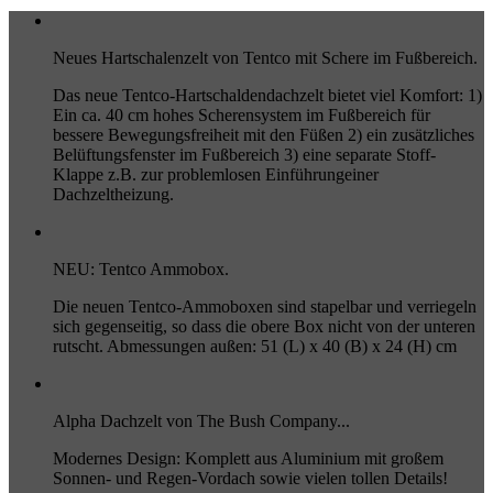
Neues Hartschalenzelt von Tentco mit Schere im Fußbereich.
Das neue Tentco-Hartschaldendachzelt bietet viel Komfort: 1)
Ein ca. 40 cm hohes Scherensystem im Fußbereich für
bessere Bewegungsfreiheit mit den Füßen 2) ein zusätzliches
Belüftungsfenster im Fußbereich 3) eine separate Stoff-
Klappe z.B. zur problemlosen Einführungeiner
Dachzeltheizung.
NEU: Tentco Ammobox.
Die neuen Tentco-Ammoboxen sind stapelbar und verriegeln
sich gegenseitig, so dass die obere Box nicht von der unteren
rutscht. Abmessungen außen: 51 (L) x 40 (B) x 24 (H) cm
Alpha Dachzelt von The Bush Company...
Modernes Design: Komplett aus Aluminium mit großem
Sonnen- und Regen-Vordach sowie vielen tollen Details!