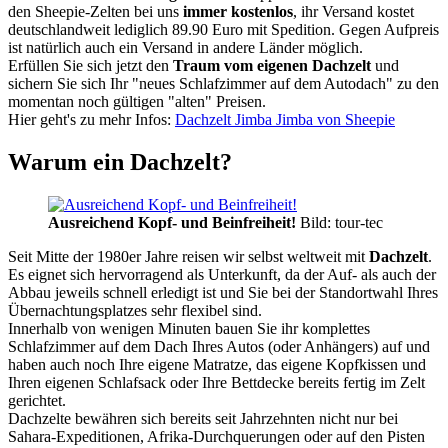
den Sheepie-Zelten bei uns
immer kostenlos
, ihr Versand kostet
deutschlandweit lediglich 89.90 Euro mit Spedition. Gegen Aufpreis
ist natürlich auch ein Versand in andere Länder möglich.
Erfüllen Sie sich jetzt den
Traum vom eigenen Dachzelt
und
sichern Sie sich Ihr "neues Schlafzimmer auf dem Autodach" zu den
momentan noch gültigen "alten" Preisen.
Hier geht's zu mehr Infos:
Dachzelt Jimba Jimba von Sheepie
Warum ein Dachzelt?
Ausreichend Kopf- und Beinfreiheit!
Bild: tour-tec
Seit Mitte der 1980er Jahre reisen wir selbst weltweit mit
Dachzelt
.
Es eignet sich hervorragend als Unterkunft, da der Auf- als auch der
Abbau jeweils schnell erledigt ist und Sie bei der Standortwahl Ihres
Übernachtungsplatzes sehr flexibel sind.
Innerhalb von wenigen Minuten bauen Sie ihr komplettes
Schlafzimmer auf dem Dach Ihres Autos (oder Anhängers) auf und
haben auch noch Ihre eigene Matratze, das eigene Kopfkissen und
Ihren eigenen Schlafsack oder Ihre Bettdecke bereits fertig im Zelt
gerichtet.
Dachzelte bewähren sich bereits seit Jahrzehnten nicht nur bei
Sahara-Expeditionen, Afrika-Durchquerungen oder auf den Pisten