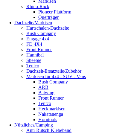
Markisen
Rhino-Rack
Pioneer Plattform
Querträger
Dachzelte/Markisen
Hartschalen-Dachzelte
Bush Company
Engage 4x4
FD 4X4
Front Runner
Hannibal
Sheepie
Tentco
Dachzelt-Ersatzteile/Zubehör
Markisen für 4x4 - SUV - Vans
Bush Company
ARB
Batwing
Front Runner
Tentco
Heckmarkisen
Nakatanenga
Horntools
Nützliches/Camping
Anti-Rutsch-Klebeband