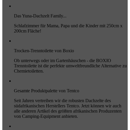
Das Yuna-Dachzelt Family...
Schlafzimmer für Mama, Papa und die Kinder mit 250cm x
200cm Fläche!
Trocken-Trenntoilette von Boxio
Ob unterwegs oder im Gartenhäuschen - die BOXIO
Trenntoilette ist die perfekte umweltfreundliche Alternative zu
Chemietoiletten.
Gesamte Produktpalette von Tentco
Seit Jahren vertreiben wir die robusten Dachzelte des
südafrikanischen Herstellers Tentco. Jetzt können wir auch
alle anderen Artikel des größten afrikanischen Produzenten
von Camping-Equipment anbieten.