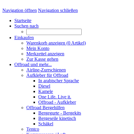
Navigation öffnen
Navigation schließen
Startseite
Suchen nach
Einkaufen
Warenkorb anzeigen (
0
Artikel)
Mein Konto
Merkzettel anzeigen
Zur Kasse gehen
Offroad und mehr...
Airline-Zurrschienen
Aufkleber für Offroad
In arabischer Sprache
Diesel
Kamele
One Life. Live it.
Offroad - Aufkleber
Offroad Bergehilfen
Bergegurte - Bergekits
Bergeseile kinetisch
Schäkel
Tentco