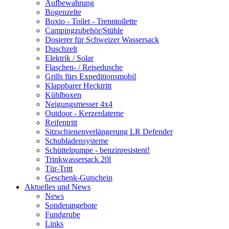
Aufbewahrung
Bogenzelte
Boxio - Toilet - Trenntoilette
Campingzubehör/Stühle
Dosierer für Schweizer Wassersack
Duschzelt
Elektrik / Solar
Flaschen- / Reisedusche
Grills fürs Expeditionsmobil
Klappbarer Hecktritt
Kühlboxen
Neigungsmesser 4x4
Outdoor - Kerzenlaterne
Reifentritt
Sitzschienenverlängerung LR Defender
Schubladensysteme
Schüttelpumpe - benzinresistent!
Trinkwassersack 20l
Tür-Tritt
Geschenk-Gutschein
Aktuelles und News
News
Sonderangebote
Fundgrube
Links