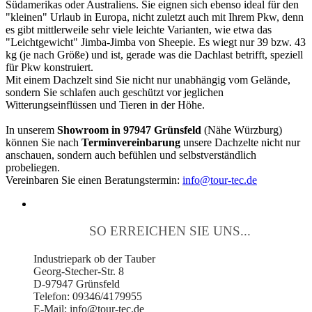
Südamerikas oder Australiens. Sie eignen sich ebenso ideal für den
"kleinen" Urlaub in Europa, nicht zuletzt auch mit Ihrem Pkw, denn
es gibt mittlerweile sehr viele leichte Varianten, wie etwa das
"Leichtgewicht" Jimba-Jimba von Sheepie. Es wiegt nur 39 bzw. 43
kg (je nach Größe) und ist, gerade was die Dachlast betrifft, speziell
für Pkw konstruiert.
Mit einem Dachzelt sind Sie nicht nur unabhängig vom Gelände,
sondern Sie schlafen auch geschützt vor jeglichen
Witterungseinflüssen und Tieren in der Höhe.
In unserem
Showroom in 97947 Grünsfeld
(Nähe Würzburg)
können Sie nach
Terminvereinbarung
unsere Dachzelte nicht nur
anschauen, sondern auch befühlen und selbstverständlich
probeliegen.
Vereinbaren Sie einen Beratungstermin:
info@tour-tec.de
SO ERREICHEN SIE UNS...
Industriepark ob der Tauber
Georg-Stecher-Str. 8
D-97947 Grünsfeld
Telefon: 09346/4179955
E-Mail: info@tour-tec.de