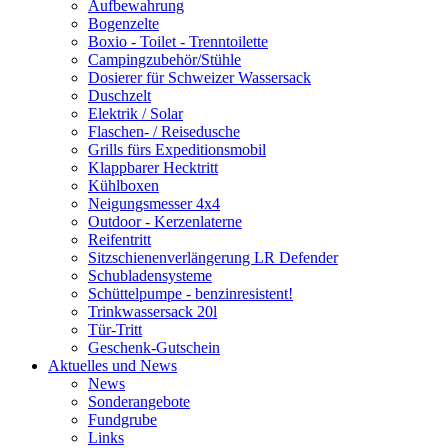
Aufbewahrung
Bogenzelte
Boxio - Toilet - Trenntoilette
Campingzubehör/Stühle
Dosierer für Schweizer Wassersack
Duschzelt
Elektrik / Solar
Flaschen- / Reisedusche
Grills fürs Expeditionsmobil
Klappbarer Hecktritt
Kühlboxen
Neigungsmesser 4x4
Outdoor - Kerzenlaterne
Reifentritt
Sitzschienenverlängerung LR Defender
Schubladensysteme
Schüttelpumpe - benzinresistent!
Trinkwassersack 20l
Tür-Tritt
Geschenk-Gutschein
Aktuelles und News
News
Sonderangebote
Fundgrube
Links