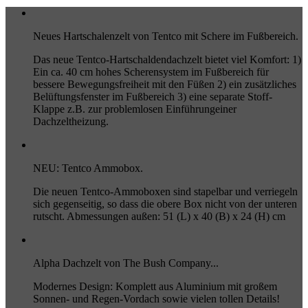
Neues Hartschalenzelt von Tentco mit Schere im Fußbereich.
Das neue Tentco-Hartschaldendachzelt bietet viel Komfort: 1)
Ein ca. 40 cm hohes Scherensystem im Fußbereich für
bessere Bewegungsfreiheit mit den Füßen 2) ein zusätzliches
Belüftungsfenster im Fußbereich 3) eine separate Stoff-
Klappe z.B. zur problemlosen Einführungeiner
Dachzeltheizung.
NEU: Tentco Ammobox.
Die neuen Tentco-Ammoboxen sind stapelbar und verriegeln
sich gegenseitig, so dass die obere Box nicht von der unteren
rutscht. Abmessungen außen: 51 (L) x 40 (B) x 24 (H) cm
Alpha Dachzelt von The Bush Company...
Modernes Design: Komplett aus Aluminium mit großem
Sonnen- und Regen-Vordach sowie vielen tollen Details!