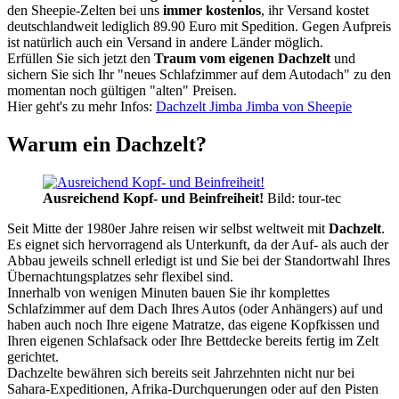
den Sheepie-Zelten bei uns
immer kostenlos
, ihr Versand kostet
deutschlandweit lediglich 89.90 Euro mit Spedition. Gegen Aufpreis
ist natürlich auch ein Versand in andere Länder möglich.
Erfüllen Sie sich jetzt den
Traum vom eigenen Dachzelt
und
sichern Sie sich Ihr "neues Schlafzimmer auf dem Autodach" zu den
momentan noch gültigen "alten" Preisen.
Hier geht's zu mehr Infos:
Dachzelt Jimba Jimba von Sheepie
Warum ein Dachzelt?
Ausreichend Kopf- und Beinfreiheit!
Bild: tour-tec
Seit Mitte der 1980er Jahre reisen wir selbst weltweit mit
Dachzelt
.
Es eignet sich hervorragend als Unterkunft, da der Auf- als auch der
Abbau jeweils schnell erledigt ist und Sie bei der Standortwahl Ihres
Übernachtungsplatzes sehr flexibel sind.
Innerhalb von wenigen Minuten bauen Sie ihr komplettes
Schlafzimmer auf dem Dach Ihres Autos (oder Anhängers) auf und
haben auch noch Ihre eigene Matratze, das eigene Kopfkissen und
Ihren eigenen Schlafsack oder Ihre Bettdecke bereits fertig im Zelt
gerichtet.
Dachzelte bewähren sich bereits seit Jahrzehnten nicht nur bei
Sahara-Expeditionen, Afrika-Durchquerungen oder auf den Pisten