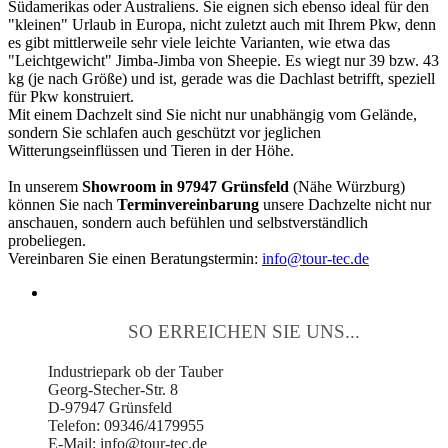
Südamerikas oder Australiens. Sie eignen sich ebenso ideal für den
"kleinen" Urlaub in Europa, nicht zuletzt auch mit Ihrem Pkw, denn
es gibt mittlerweile sehr viele leichte Varianten, wie etwa das
"Leichtgewicht" Jimba-Jimba von Sheepie. Es wiegt nur 39 bzw. 43
kg (je nach Größe) und ist, gerade was die Dachlast betrifft, speziell
für Pkw konstruiert.
Mit einem Dachzelt sind Sie nicht nur unabhängig vom Gelände,
sondern Sie schlafen auch geschützt vor jeglichen
Witterungseinflüssen und Tieren in der Höhe.
In unserem
Showroom in 97947 Grünsfeld
(Nähe Würzburg)
können Sie nach
Terminvereinbarung
unsere Dachzelte nicht nur
anschauen, sondern auch befühlen und selbstverständlich
probeliegen.
Vereinbaren Sie einen Beratungstermin:
info@tour-tec.de
SO ERREICHEN SIE UNS...
Industriepark ob der Tauber
Georg-Stecher-Str. 8
D-97947 Grünsfeld
Telefon: 09346/4179955
E-Mail: info@tour-tec.de