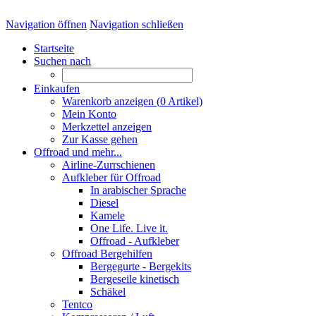
Navigation öffnen
Navigation schließen
Startseite
Suchen nach
Einkaufen
Warenkorb anzeigen (
0
Artikel)
Mein Konto
Merkzettel anzeigen
Zur Kasse gehen
Offroad und mehr...
Airline-Zurrschienen
Aufkleber für Offroad
In arabischer Sprache
Diesel
Kamele
One Life. Live it.
Offroad - Aufkleber
Offroad Bergehilfen
Bergegurte - Bergekits
Bergeseile kinetisch
Schäkel
Tentco