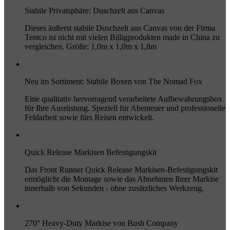
Stabile Privatsphäre: Duschzelt aus Canvas
Dieses äußerst stabile Duschzelt aus Canvas von der Firma
Tentco ist nicht mit vielen Billigprodukten made in China zu
vergleichen. Größe: 1,0m x 1,0m x 1,8m
Neu im Sortiment: Stabile Boxen von The Nomad Fox
Eine qualitativ hervorragend verarbeitete Aufbewahrungsbox
für Ihre Ausrüstung. Speziell für Abenteuer und professionelle
Feldarbeit sowie fürs Reisen entwickelt.
Quick Release Markisen Befestigungskit
Das Front Runner Quick Release Markisen-Befestigungskit
ermöglicht die Montage sowie das Abnehmen Ihrer Markise
innerhalb von Sekunden - ohne zusätzliches Werkzeug.
270° Heavy-Duty Markise von Bush Company