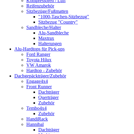
Kompressoren / Luft
Reifenzubehör
Sitzbezüge/Fußmatten
"1000-Taschen-Sitzbezug"
Sitzbezug "Country"
Sandbleche/Halter
Alu-Sandbleche
Maxtrax
Halterungen
Alu-Hardtops für Pick-ups
Ford Ranger
Toyota Hilux
VW Amarok
Hardtop - Zubehör
Dachgepäckträger/Zubehör
Engage4x4
Front Runner
Dachträger
Querträger
Zubehör
Tembo4x4
Zubehör
HandiRack
Hannibal
Dachträger