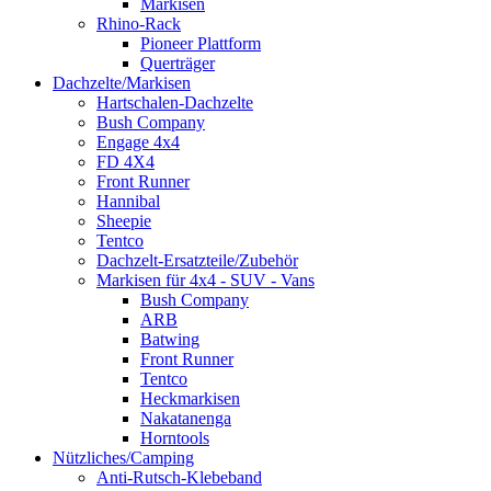
Markisen
Rhino-Rack
Pioneer Plattform
Querträger
Dachzelte/Markisen
Hartschalen-Dachzelte
Bush Company
Engage 4x4
FD 4X4
Front Runner
Hannibal
Sheepie
Tentco
Dachzelt-Ersatzteile/Zubehör
Markisen für 4x4 - SUV - Vans
Bush Company
ARB
Batwing
Front Runner
Tentco
Heckmarkisen
Nakatanenga
Horntools
Nützliches/Camping
Anti-Rutsch-Klebeband