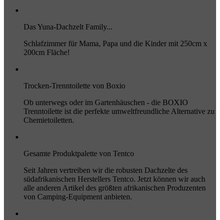
Das Yuna-Dachzelt Family...
Schlafzimmer für Mama, Papa und die Kinder mit 250cm x
200cm Fläche!
Trocken-Trenntoilette von Boxio
Ob unterwegs oder im Gartenhäuschen - die BOXIO
Trenntoilette ist die perfekte umweltfreundliche Alternative zu
Chemietoiletten.
Gesamte Produktpalette von Tentco
Seit Jahren vertreiben wir die robusten Dachzelte des
südafrikanischen Herstellers Tentco. Jetzt können wir auch
alle anderen Artikel des größten afrikanischen Produzenten
von Camping-Equipment anbieten.