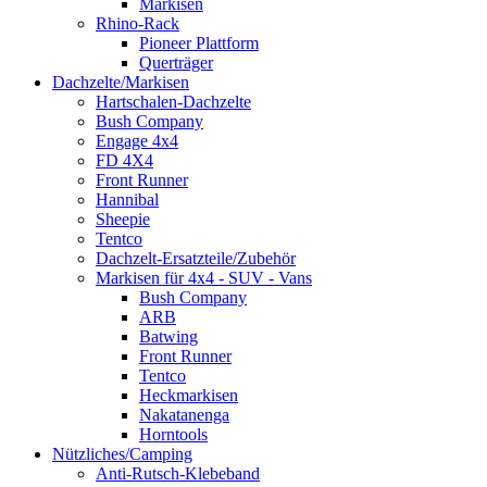
Markisen
Rhino-Rack
Pioneer Plattform
Querträger
Dachzelte/Markisen
Hartschalen-Dachzelte
Bush Company
Engage 4x4
FD 4X4
Front Runner
Hannibal
Sheepie
Tentco
Dachzelt-Ersatzteile/Zubehör
Markisen für 4x4 - SUV - Vans
Bush Company
ARB
Batwing
Front Runner
Tentco
Heckmarkisen
Nakatanenga
Horntools
Nützliches/Camping
Anti-Rutsch-Klebeband