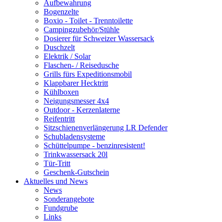
Aufbewahrung
Bogenzelte
Boxio - Toilet - Trenntoilette
Campingzubehör/Stühle
Dosierer für Schweizer Wassersack
Duschzelt
Elektrik / Solar
Flaschen- / Reisedusche
Grills fürs Expeditionsmobil
Klappbarer Hecktritt
Kühlboxen
Neigungsmesser 4x4
Outdoor - Kerzenlaterne
Reifentritt
Sitzschienenverlängerung LR Defender
Schubladensysteme
Schüttelpumpe - benzinresistent!
Trinkwassersack 20l
Tür-Tritt
Geschenk-Gutschein
Aktuelles und News
News
Sonderangebote
Fundgrube
Links