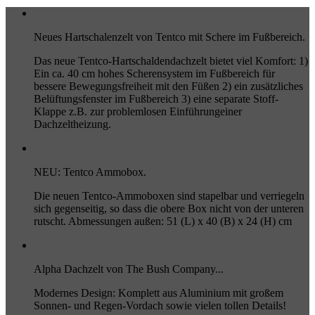
Neues Hartschalenzelt von Tentco mit Schere im Fußbereich.
Das neue Tentco-Hartschaldendachzelt bietet viel Komfort: 1)
Ein ca. 40 cm hohes Scherensystem im Fußbereich für
bessere Bewegungsfreiheit mit den Füßen 2) ein zusätzliches
Belüftungsfenster im Fußbereich 3) eine separate Stoff-
Klappe z.B. zur problemlosen Einführungeiner
Dachzeltheizung.
NEU: Tentco Ammobox.
Die neuen Tentco-Ammoboxen sind stapelbar und verriegeln
sich gegenseitig, so dass die obere Box nicht von der unteren
rutscht. Abmessungen außen: 51 (L) x 40 (B) x 24 (H) cm
Alpha Dachzelt von The Bush Company...
Modernes Design: Komplett aus Aluminium mit großem
Sonnen- und Regen-Vordach sowie vielen tollen Details!