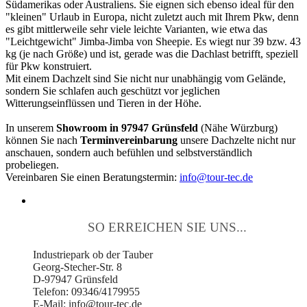
Südamerikas oder Australiens. Sie eignen sich ebenso ideal für den
"kleinen" Urlaub in Europa, nicht zuletzt auch mit Ihrem Pkw, denn
es gibt mittlerweile sehr viele leichte Varianten, wie etwa das
"Leichtgewicht" Jimba-Jimba von Sheepie. Es wiegt nur 39 bzw. 43
kg (je nach Größe) und ist, gerade was die Dachlast betrifft, speziell
für Pkw konstruiert.
Mit einem Dachzelt sind Sie nicht nur unabhängig vom Gelände,
sondern Sie schlafen auch geschützt vor jeglichen
Witterungseinflüssen und Tieren in der Höhe.
In unserem
Showroom in 97947 Grünsfeld
(Nähe Würzburg)
können Sie nach
Terminvereinbarung
unsere Dachzelte nicht nur
anschauen, sondern auch befühlen und selbstverständlich
probeliegen.
Vereinbaren Sie einen Beratungstermin:
info@tour-tec.de
SO ERREICHEN SIE UNS...
Industriepark ob der Tauber
Georg-Stecher-Str. 8
D-97947 Grünsfeld
Telefon: 09346/4179955
E-Mail: info@tour-tec.de