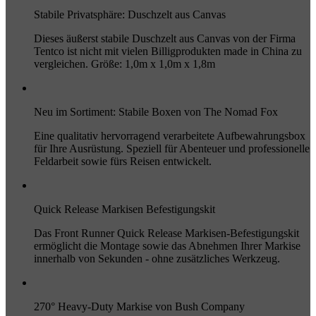
Stabile Privatsphäre: Duschzelt aus Canvas
Dieses äußerst stabile Duschzelt aus Canvas von der Firma
Tentco ist nicht mit vielen Billigprodukten made in China zu
vergleichen. Größe: 1,0m x 1,0m x 1,8m
Neu im Sortiment: Stabile Boxen von The Nomad Fox
Eine qualitativ hervorragend verarbeitete Aufbewahrungsbox
für Ihre Ausrüstung. Speziell für Abenteuer und professionelle
Feldarbeit sowie fürs Reisen entwickelt.
Quick Release Markisen Befestigungskit
Das Front Runner Quick Release Markisen-Befestigungskit
ermöglicht die Montage sowie das Abnehmen Ihrer Markise
innerhalb von Sekunden - ohne zusätzliches Werkzeug.
270° Heavy-Duty Markise von Bush Company