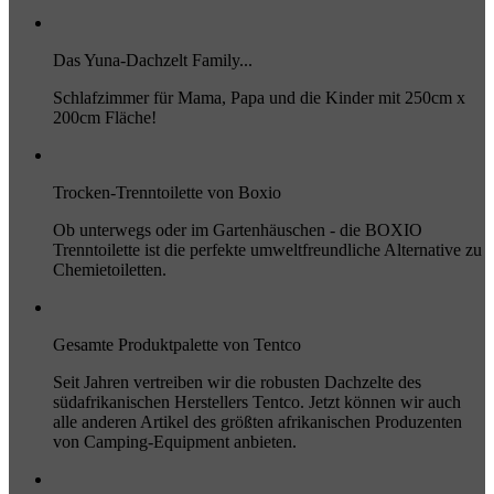
Das Yuna-Dachzelt Family...
Schlafzimmer für Mama, Papa und die Kinder mit 250cm x
200cm Fläche!
Trocken-Trenntoilette von Boxio
Ob unterwegs oder im Gartenhäuschen - die BOXIO
Trenntoilette ist die perfekte umweltfreundliche Alternative zu
Chemietoiletten.
Gesamte Produktpalette von Tentco
Seit Jahren vertreiben wir die robusten Dachzelte des
südafrikanischen Herstellers Tentco. Jetzt können wir auch
alle anderen Artikel des größten afrikanischen Produzenten
von Camping-Equipment anbieten.