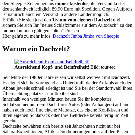
den Sheepie-Zelten bei uns
immer kostenlos
, ihr Versand kostet
deutschlandweit lediglich 89.90 Euro mit Spedition. Gegen Aufpreis
ist natürlich auch ein Versand in andere Länder möglich.
Erfüllen Sie sich jetzt den
Traum vom eigenen Dachzelt
und
sichern Sie sich Ihr "neues Schlafzimmer auf dem Autodach" zu den
momentan noch gültigen "alten" Preisen.
Hier geht's zu mehr Infos:
Dachzelt Jimba Jimba von Sheepie
Warum ein Dachzelt?
Ausreichend Kopf- und Beinfreiheit!
Bild: tour-tec
Seit Mitte der 1980er Jahre reisen wir selbst weltweit mit
Dachzelt
.
Es eignet sich hervorragend als Unterkunft, da der Auf- als auch der
Abbau jeweils schnell erledigt ist und Sie bei der Standortwahl Ihres
Übernachtungsplatzes sehr flexibel sind.
Innerhalb von wenigen Minuten bauen Sie ihr komplettes
Schlafzimmer auf dem Dach Ihres Autos (oder Anhängers) auf und
haben auch noch Ihre eigene Matratze, das eigene Kopfkissen und
Ihren eigenen Schlafsack oder Ihre Bettdecke bereits fertig im Zelt
gerichtet.
Dachzelte bewähren sich bereits seit Jahrzehnten nicht nur bei
Sahara-Expeditionen, Afrika-Durchquerungen oder auf den Pisten