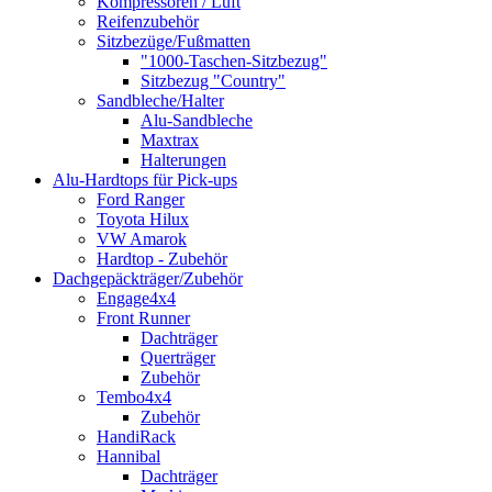
Kompressoren / Luft
Reifenzubehör
Sitzbezüge/Fußmatten
"1000-Taschen-Sitzbezug"
Sitzbezug "Country"
Sandbleche/Halter
Alu-Sandbleche
Maxtrax
Halterungen
Alu-Hardtops für Pick-ups
Ford Ranger
Toyota Hilux
VW Amarok
Hardtop - Zubehör
Dachgepäckträger/Zubehör
Engage4x4
Front Runner
Dachträger
Querträger
Zubehör
Tembo4x4
Zubehör
HandiRack
Hannibal
Dachträger