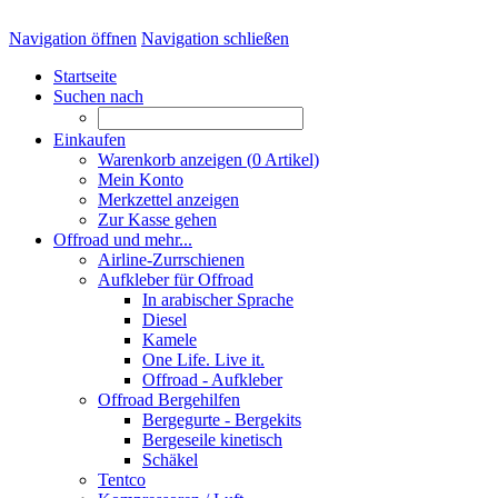
Navigation öffnen
Navigation schließen
Startseite
Suchen nach
Einkaufen
Warenkorb anzeigen (
0
Artikel)
Mein Konto
Merkzettel anzeigen
Zur Kasse gehen
Offroad und mehr...
Airline-Zurrschienen
Aufkleber für Offroad
In arabischer Sprache
Diesel
Kamele
One Life. Live it.
Offroad - Aufkleber
Offroad Bergehilfen
Bergegurte - Bergekits
Bergeseile kinetisch
Schäkel
Tentco