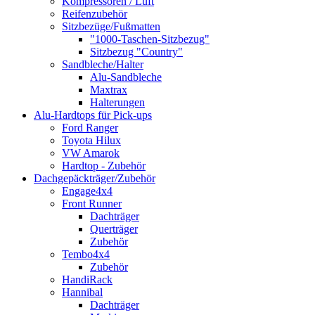
Kompressoren / Luft
Reifenzubehör
Sitzbezüge/Fußmatten
"1000-Taschen-Sitzbezug"
Sitzbezug "Country"
Sandbleche/Halter
Alu-Sandbleche
Maxtrax
Halterungen
Alu-Hardtops für Pick-ups
Ford Ranger
Toyota Hilux
VW Amarok
Hardtop - Zubehör
Dachgepäckträger/Zubehör
Engage4x4
Front Runner
Dachträger
Querträger
Zubehör
Tembo4x4
Zubehör
HandiRack
Hannibal
Dachträger