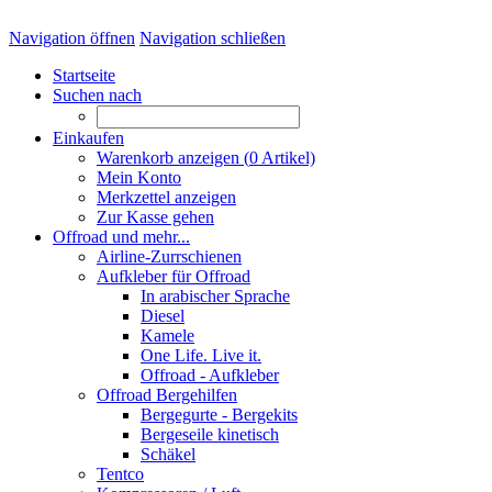
Navigation öffnen
Navigation schließen
Startseite
Suchen nach
Einkaufen
Warenkorb anzeigen (
0
Artikel)
Mein Konto
Merkzettel anzeigen
Zur Kasse gehen
Offroad und mehr...
Airline-Zurrschienen
Aufkleber für Offroad
In arabischer Sprache
Diesel
Kamele
One Life. Live it.
Offroad - Aufkleber
Offroad Bergehilfen
Bergegurte - Bergekits
Bergeseile kinetisch
Schäkel
Tentco