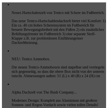
Neues Hartschalenzelt von Tentco mit Schere im Fußbereich.
Das neue Tentco-Hartschaldendachzelt bietet viel Komfort: 1)
Ein ca. 40 cm hohes Scherensystem im Fußbereich für
bessere Bewegungsfreiheit mit den Füßen 2) ein zusätzliches
Belüftungsfenster im Fußbereich 3) eine separate Stoff-
Klappe z.B. zur problemlosen Einführungeiner
Dachzeltheizung.
NEU: Tentco Ammobox.
Die neuen Tentco-Ammoboxen sind stapelbar und verriegeln
sich gegenseitig, so dass die obere Box nicht von der unteren
rutscht. Abmessungen außen: 51 (L) x 40 (B) x 24 (H) cm
Alpha Dachzelt von The Bush Company...
Modernes Design: Komplett aus Aluminium mit großem
Sonnen- und Regen-Vordach sowie vielen tollen Details!