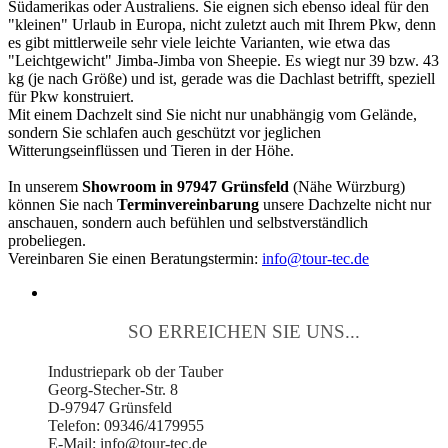
Südamerikas oder Australiens. Sie eignen sich ebenso ideal für den
"kleinen" Urlaub in Europa, nicht zuletzt auch mit Ihrem Pkw, denn
es gibt mittlerweile sehr viele leichte Varianten, wie etwa das
"Leichtgewicht" Jimba-Jimba von Sheepie. Es wiegt nur 39 bzw. 43
kg (je nach Größe) und ist, gerade was die Dachlast betrifft, speziell
für Pkw konstruiert.
Mit einem Dachzelt sind Sie nicht nur unabhängig vom Gelände,
sondern Sie schlafen auch geschützt vor jeglichen
Witterungseinflüssen und Tieren in der Höhe.
In unserem
Showroom in 97947 Grünsfeld
(Nähe Würzburg)
können Sie nach
Terminvereinbarung
unsere Dachzelte nicht nur
anschauen, sondern auch befühlen und selbstverständlich
probeliegen.
Vereinbaren Sie einen Beratungstermin:
info@tour-tec.de
SO ERREICHEN SIE UNS...
Industriepark ob der Tauber
Georg-Stecher-Str. 8
D-97947 Grünsfeld
Telefon: 09346/4179955
E-Mail: info@tour-tec.de