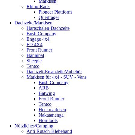
Markisen
Rhino-Rack
Pioneer Plattform
Querträger
Dachzelte/Markisen
Hartschalen-Dachzelte
Bush Company
Engage 4x4
FD 4X4
Front Runner
Hannibal
Sheepie
Tentco
Dachzelt-Ersatzteile/Zubehör
Markisen für 4x4 - SUV - Vans
Bush Company
ARB
Batwing
Front Runner
Tentco
Heckmarkisen
Nakatanenga
Horntools
Nützliches/Camping
Anti-Rutsch-Klebeband