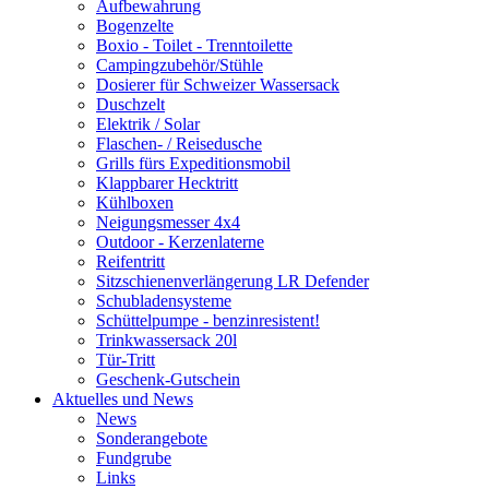
Aufbewahrung
Bogenzelte
Boxio - Toilet - Trenntoilette
Campingzubehör/Stühle
Dosierer für Schweizer Wassersack
Duschzelt
Elektrik / Solar
Flaschen- / Reisedusche
Grills fürs Expeditionsmobil
Klappbarer Hecktritt
Kühlboxen
Neigungsmesser 4x4
Outdoor - Kerzenlaterne
Reifentritt
Sitzschienenverlängerung LR Defender
Schubladensysteme
Schüttelpumpe - benzinresistent!
Trinkwassersack 20l
Tür-Tritt
Geschenk-Gutschein
Aktuelles und News
News
Sonderangebote
Fundgrube
Links