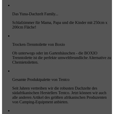
Das Yuna-Dachzelt Family...
Schlafzimmer für Mama, Papa und die Kinder mit 250cm x
200cm Fläche!
Trocken-Trenntoilette von Boxio
Ob unterwegs oder im Gartenhäuschen - die BOXIO
Trenntoilette ist die perfekte umweltfreundliche Alternative zu
Chemietoiletten.
Gesamte Produktpalette von Tentco
Seit Jahren vertreiben wir die robusten Dachzelte des
südafrikanischen Herstellers Tentco. Jetzt können wir auch
alle anderen Artikel des größten afrikanischen Produzenten
von Camping-Equipment anbieten.