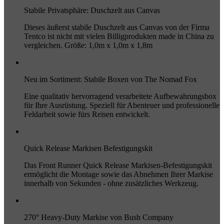
Stabile Privatsphäre: Duschzelt aus Canvas
Dieses äußerst stabile Duschzelt aus Canvas von der Firma
Tentco ist nicht mit vielen Billigprodukten made in China zu
vergleichen. Größe: 1,0m x 1,0m x 1,8m
Neu im Sortiment: Stabile Boxen von The Nomad Fox
Eine qualitativ hervorragend verarbeitete Aufbewahrungsbox
für Ihre Ausrüstung. Speziell für Abenteuer und professionelle
Feldarbeit sowie fürs Reisen entwickelt.
Quick Release Markisen Befestigungskit
Das Front Runner Quick Release Markisen-Befestigungskit
ermöglicht die Montage sowie das Abnehmen Ihrer Markise
innerhalb von Sekunden - ohne zusätzliches Werkzeug.
270° Heavy-Duty Markise von Bush Company