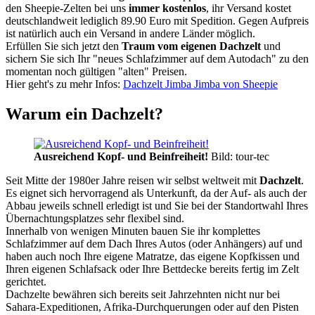
den Sheepie-Zelten bei uns
immer kostenlos
, ihr Versand kostet
deutschlandweit lediglich 89.90 Euro mit Spedition. Gegen Aufpreis
ist natürlich auch ein Versand in andere Länder möglich.
Erfüllen Sie sich jetzt den
Traum vom eigenen Dachzelt
und
sichern Sie sich Ihr "neues Schlafzimmer auf dem Autodach" zu den
momentan noch gültigen "alten" Preisen.
Hier geht's zu mehr Infos:
Dachzelt Jimba Jimba von Sheepie
Warum ein Dachzelt?
Ausreichend Kopf- und Beinfreiheit!
Bild: tour-tec
Seit Mitte der 1980er Jahre reisen wir selbst weltweit mit
Dachzelt
.
Es eignet sich hervorragend als Unterkunft, da der Auf- als auch der
Abbau jeweils schnell erledigt ist und Sie bei der Standortwahl Ihres
Übernachtungsplatzes sehr flexibel sind.
Innerhalb von wenigen Minuten bauen Sie ihr komplettes
Schlafzimmer auf dem Dach Ihres Autos (oder Anhängers) auf und
haben auch noch Ihre eigene Matratze, das eigene Kopfkissen und
Ihren eigenen Schlafsack oder Ihre Bettdecke bereits fertig im Zelt
gerichtet.
Dachzelte bewähren sich bereits seit Jahrzehnten nicht nur bei
Sahara-Expeditionen, Afrika-Durchquerungen oder auf den Pisten