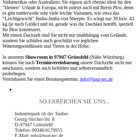
Südamerikas oder Australiens. Sie eignen sich ebenso ideal für den
"kleinen" Urlaub in Europa, nicht zuletzt auch mit Ihrem Pkw, denn
es gibt mittlerweile sehr viele leichte Varianten, wie etwa das
"Leichtgewicht" Jimba-Jimba von Sheepie. Es wiegt nur 39 bzw. 43
kg (je nach Größe) und ist, gerade was die Dachlast betrifft, speziell
für Pkw konstruiert.
Mit einem Dachzelt sind Sie nicht nur unabhängig vom Gelände,
sondern Sie schlafen auch geschützt vor jeglichen
Witterungseinflüssen und Tieren in der Höhe.
In unserem
Showroom in 97947 Grünsfeld
(Nähe Würzburg)
können Sie nach
Terminvereinbarung
unsere Dachzelte nicht nur
anschauen, sondern auch befühlen und selbstverständlich
probeliegen.
Vereinbaren Sie einen Beratungstermin:
info@tour-tec.de
SO ERREICHEN SIE UNS...
Industriepark ob der Tauber
Georg-Stecher-Str. 8
D-97947 Grünsfeld
Telefon: 09346/4179955
E-Mail: info@tour-tec.de