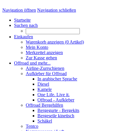
Navigation öffnen
Navigation schließen
Startseite
Suchen nach
Einkaufen
Warenkorb anzeigen (
0
Artikel)
Mein Konto
Merkzettel anzeigen
Zur Kasse gehen
Offroad und mehr...
Airline-Zurrschienen
Aufkleber für Offroad
In arabischer Sprache
Diesel
Kamele
One Life. Live it.
Offroad - Aufkleber
Offroad Bergehilfen
Bergegurte - Bergekits
Bergeseile kinetisch
Schäkel
Tentco