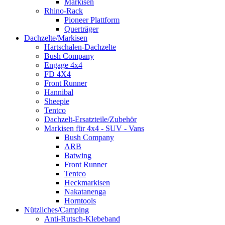
Markisen
Rhino-Rack
Pioneer Plattform
Querträger
Dachzelte/Markisen
Hartschalen-Dachzelte
Bush Company
Engage 4x4
FD 4X4
Front Runner
Hannibal
Sheepie
Tentco
Dachzelt-Ersatzteile/Zubehör
Markisen für 4x4 - SUV - Vans
Bush Company
ARB
Batwing
Front Runner
Tentco
Heckmarkisen
Nakatanenga
Horntools
Nützliches/Camping
Anti-Rutsch-Klebeband