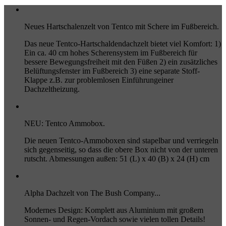
Neues Hartschalenzelt von Tentco mit Schere im Fußbereich.
Das neue Tentco-Hartschaldendachzelt bietet viel Komfort: 1)
Ein ca. 40 cm hohes Scherensystem im Fußbereich für
bessere Bewegungsfreiheit mit den Füßen 2) ein zusätzliches
Belüftungsfenster im Fußbereich 3) eine separate Stoff-
Klappe z.B. zur problemlosen Einführungeiner
Dachzeltheizung.
NEU: Tentco Ammobox.
Die neuen Tentco-Ammoboxen sind stapelbar und verriegeln
sich gegenseitig, so dass die obere Box nicht von der unteren
rutscht. Abmessungen außen: 51 (L) x 40 (B) x 24 (H) cm
Alpha Dachzelt von The Bush Company...
Modernes Design: Komplett aus Aluminium mit großem
Sonnen- und Regen-Vordach sowie vielen tollen Details!