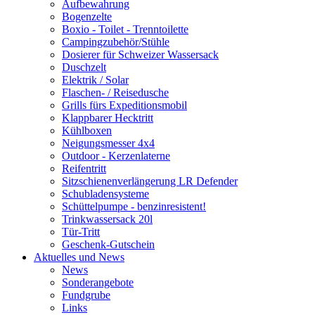
Aufbewahrung
Bogenzelte
Boxio - Toilet - Trenntoilette
Campingzubehör/Stühle
Dosierer für Schweizer Wassersack
Duschzelt
Elektrik / Solar
Flaschen- / Reisedusche
Grills fürs Expeditionsmobil
Klappbarer Hecktritt
Kühlboxen
Neigungsmesser 4x4
Outdoor - Kerzenlaterne
Reifentritt
Sitzschienenverlängerung LR Defender
Schubladensysteme
Schüttelpumpe - benzinresistent!
Trinkwassersack 20l
Tür-Tritt
Geschenk-Gutschein
Aktuelles und News
News
Sonderangebote
Fundgrube
Links