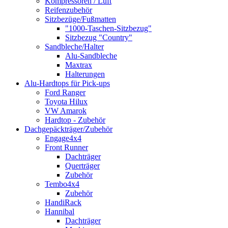
Kompressoren / Luft
Reifenzubehör
Sitzbezüge/Fußmatten
"1000-Taschen-Sitzbezug"
Sitzbezug "Country"
Sandbleche/Halter
Alu-Sandbleche
Maxtrax
Halterungen
Alu-Hardtops für Pick-ups
Ford Ranger
Toyota Hilux
VW Amarok
Hardtop - Zubehör
Dachgepäckträger/Zubehör
Engage4x4
Front Runner
Dachträger
Querträger
Zubehör
Tembo4x4
Zubehör
HandiRack
Hannibal
Dachträger