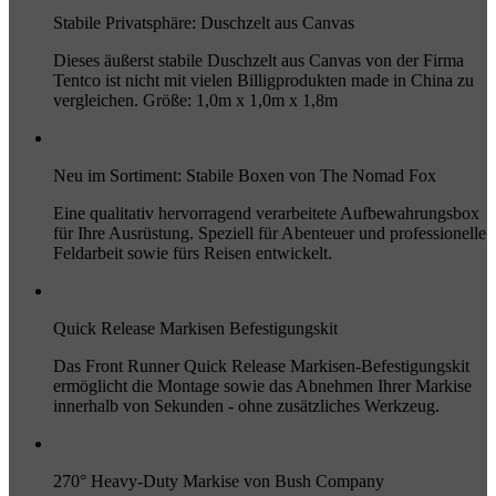
Stabile Privatsphäre: Duschzelt aus Canvas
Dieses äußerst stabile Duschzelt aus Canvas von der Firma
Tentco ist nicht mit vielen Billigprodukten made in China zu
vergleichen. Größe: 1,0m x 1,0m x 1,8m
Neu im Sortiment: Stabile Boxen von The Nomad Fox
Eine qualitativ hervorragend verarbeitete Aufbewahrungsbox
für Ihre Ausrüstung. Speziell für Abenteuer und professionelle
Feldarbeit sowie fürs Reisen entwickelt.
Quick Release Markisen Befestigungskit
Das Front Runner Quick Release Markisen-Befestigungskit
ermöglicht die Montage sowie das Abnehmen Ihrer Markise
innerhalb von Sekunden - ohne zusätzliches Werkzeug.
270° Heavy-Duty Markise von Bush Company