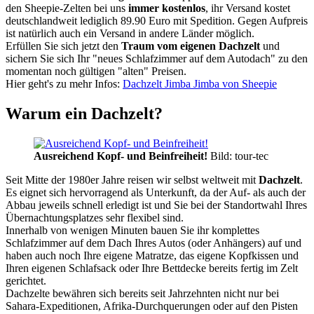
den Sheepie-Zelten bei uns
immer kostenlos
, ihr Versand kostet
deutschlandweit lediglich 89.90 Euro mit Spedition. Gegen Aufpreis
ist natürlich auch ein Versand in andere Länder möglich.
Erfüllen Sie sich jetzt den
Traum vom eigenen Dachzelt
und
sichern Sie sich Ihr "neues Schlafzimmer auf dem Autodach" zu den
momentan noch gültigen "alten" Preisen.
Hier geht's zu mehr Infos:
Dachzelt Jimba Jimba von Sheepie
Warum ein Dachzelt?
Ausreichend Kopf- und Beinfreiheit!
Bild: tour-tec
Seit Mitte der 1980er Jahre reisen wir selbst weltweit mit
Dachzelt
.
Es eignet sich hervorragend als Unterkunft, da der Auf- als auch der
Abbau jeweils schnell erledigt ist und Sie bei der Standortwahl Ihres
Übernachtungsplatzes sehr flexibel sind.
Innerhalb von wenigen Minuten bauen Sie ihr komplettes
Schlafzimmer auf dem Dach Ihres Autos (oder Anhängers) auf und
haben auch noch Ihre eigene Matratze, das eigene Kopfkissen und
Ihren eigenen Schlafsack oder Ihre Bettdecke bereits fertig im Zelt
gerichtet.
Dachzelte bewähren sich bereits seit Jahrzehnten nicht nur bei
Sahara-Expeditionen, Afrika-Durchquerungen oder auf den Pisten