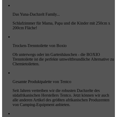
Das Yuna-Dachzelt Family...
Schlafzimmer für Mama, Papa und die Kinder mit 250cm x
200cm Fläche!
Trocken-Trenntoilette von Boxio
Ob unterwegs oder im Gartenhäuschen - die BOXIO
Trenntoilette ist die perfekte umweltfreundliche Alternative zu
Chemietoiletten.
Gesamte Produktpalette von Tentco
Seit Jahren vertreiben wir die robusten Dachzelte des
südafrikanischen Herstellers Tentco. Jetzt können wir auch
alle anderen Artikel des größten afrikanischen Produzenten
von Camping-Equipment anbieten.