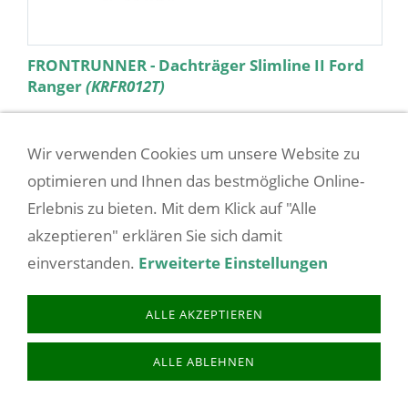
FRONTRUNNER - Dachträger Slimline II Ford
Ranger
(KRFR012T)
Dieser Slimline II Dachträger passt auf Ford
Ranger T6 / Wildtrak / Raptor (2012 - heute) und
Wir verwenden Cookies um unsere Website zu
enthält die Slimline II Plattform, einen
optimieren und Ihnen das bestmögliche Online-
Windabweiser und 1 Paar Fußrelings, um die
Erlebnis zu bieten. Mit dem Klick auf "Alle
Slimline II Plattfo...
akzeptieren" erklären Sie sich damit
einverstanden.
Erweiterte Einstellungen
1.188,00 EUR
(incl. 19% USt. zzgl.
Versandkosten
)
ALLE AKZEPTIEREN
ALLE ABLEHNEN