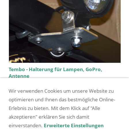
Tembo - Halterung für Lampen, GoPro,
Antenne
Halter für Lampen, Antenne, GoPro usw. an
Wir verwenden Cookies um unsere Website zu
Tembo-Dachträger
optimieren und Ihnen das bestmögliche Online-
Erlebnis zu bieten. Mit dem Klick auf "Alle
25,90 EUR
(incl. 19% USt. zzgl.
Versandkosten
)
akzeptieren" erklären Sie sich damit
einverstanden.
Erweiterte Einstellungen