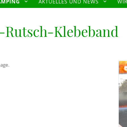
AMPING
AKTUELLES UND NEWS
WI
i-Rutsch-Klebeband
lage.