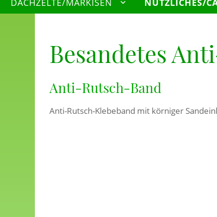
DACHZELTE/MARKISEN
NÜTZLICHES/C
Besandetes Ant
Anti-Rutsch-Band
Anti-Rutsch-Klebeband mit körniger Sandein