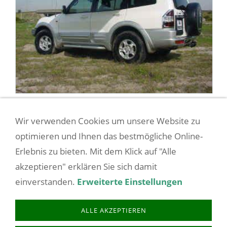
Markisen
Wir verwenden Cookies um unsere Website zu
Hannibal-Markisen machen wetterunabhängig:
optimieren und Ihnen das bestmögliche Online-
Sie spenden Schatten aber auch Schutz vor
Erlebnis zu bieten. Mit dem Klick auf "Alle
Regen.
akzeptieren" erklären Sie sich damit
einverstanden.
Erweiterte Einstellungen
COOKIES
AGB/VERTRAGSINFOS
BARRIEREFREIHEIT
ALLE AKZEPTIEREN
BATTERIEENTSORGUNG
BESTELLVORGANG
DATENSCHUTZ
IMPRESSUM
LIEFERZEIT
SITEMAP