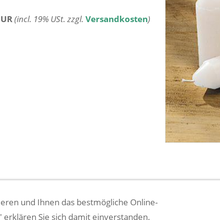
EUR
(incl. 19% USt. zzgl.
Versandkosten
)
eren und Ihnen das bestmögliche Online-
BATTERIEENTSORGUNG
BESTELLVORGANG
DATENSCHUTZ
IMPR
n" erklären Sie sich damit einverstanden.
- VERTRAG WIDERRUFEN --
WIDERRUFSRECHT
ZAHLUNGSARTEN