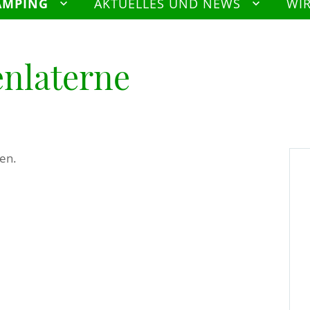
AMPING
AKTUELLES UND NEWS
WI
enlaterne
en.