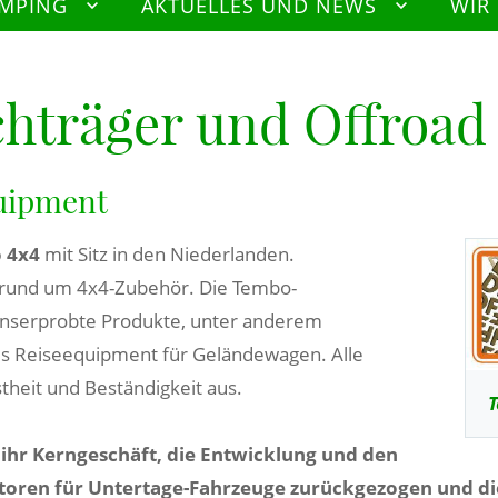
AMPING
AKTUELLES UND NEWS
WIR
hträger und Offroad
uipment
 4x4
mit Sitz in den Niederlanden.
 rund um 4x4-Zubehör. Die Tembo-
ionserprobte Produkte, unter anderem
es Reiseequipment für Geländewagen. Alle
theit und Beständigkeit aus.
T
 ihr Kerngeschäft, die Entwicklung und den
oren für Untertage-Fahrzeuge zurückgezogen und die